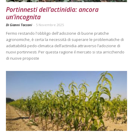
Portinnesti dell’actinidia: ancora
un’incognita
Di Gianni Tacconi
-
5 Novembre 2025
Fermo restando l'obbligo dell'adozione di buone pratiche
agronomiche, è certa la necessità di superare le problematiche di
adattabilità pedo-climatica dell’actinidia attraverso l’adozione di
nuovi portinnesti. Per questa ragione il mercato si sta arricchendo
di nuove proposte