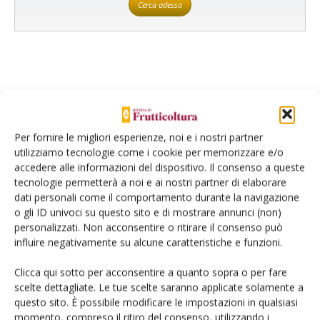
Cerca adesso
Per fornire le migliori esperienze, noi e i nostri partner
utilizziamo tecnologie come i cookie per memorizzare e/o
accedere alle informazioni del dispositivo. Il consenso a queste
VIVAISMO FRUTTICOLO
3 Giugno 2024
tecnologie permetterà a noi e ai nostri partner di elaborare
dati personali come il comportamento durante la navigazione
Certificazione volontaria:
o gli ID univoci su questo sito e di mostrare annunci (non)
promozione o freno per il
personalizzati. Non acconsentire o ritirare il consenso può
vivaismo frutticolo?
influire negativamente su alcune caratteristiche e funzioni.
Innovazione varietale e certificazione volontaria, fondamentali per
Clicca qui sotto per acconsentire a quanto sopra o per fare
valorizzare i prodotti vivaistici, sembrano mal conciliarsi tra loro.
scelte dettagliate. Le tue scelte saranno applicate solamente a
Per questo motivo sono necessari interventi legislativi che
questo sito. È possibile modificare le impostazioni in qualsiasi
includano e velocizzino i programmi di valutazione, al fine di
momento, compreso il ritiro del consenso, utilizzando i