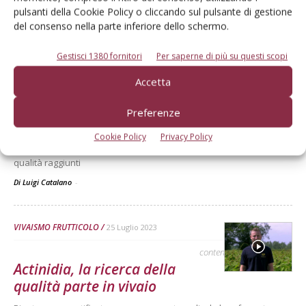
garantire qualità e sicurezza attraverso la privativa varietale.
pulsanti della Cookie Policy o cliccando sul pulsante di gestione
Di
Redazione Frutticoltura
del consenso nella parte inferiore dello schermo.
Gestisci 1380 fornitori
Per saperne di più su questi scopi
VIVAISMO FRUTTICOLO
22 Dicembre 2023
Accetta
L’incertezza domina il settore
vivaistico
Preferenze
Regolamenti europei e nuove proposte pesano sul settore
Cookie Policy
Privacy Policy
vivaistico, non tutelando il produttore e mettendo a rischio i livelli di
qualità raggiunti
Di Luigi Catalano
-
VIVAISMO FRUTTICOLO
25 Luglio 2023
contenuto sponsorizzato
Actinidia, la ricerca della
qualità parte in vivaio