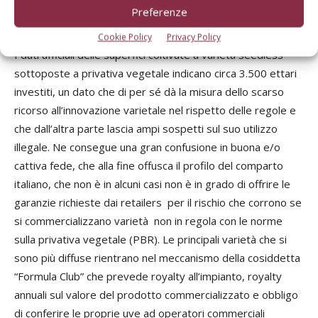
Preferenze
prodotto, con tutto ciò che significa e ne consegue.
Cookie Policy
Privacy Policy
I dati ufficiali delle superfici coltivate a varietà seedless
sottoposte a privativa vegetale indicano circa 3.500 ettari
investiti, un dato che di per sé dà la misura dello scarso
ricorso all’innovazione varietale nel rispetto delle regole e
che dall’altra parte lascia ampi sospetti sul suo utilizzo
illegale. Ne consegue una gran confusione in buona e/o
cattiva fede, che alla fine offusca il profilo del comparto
italiano, che non è in alcuni casi non è in grado di offrire le
garanzie richieste dai retailers per il rischio che corrono se
si commercializzano varietà non in regola con le norme
sulla privativa vegetale (PBR). Le principali varietà che si
sono più diffuse rientrano nel meccanismo della cosiddetta
“Formula Club” che prevede royalty all’impianto, royalty
annuali sul valore del prodotto commercializzato e obbligo
di conferire le proprie uve ad operatori commerciali