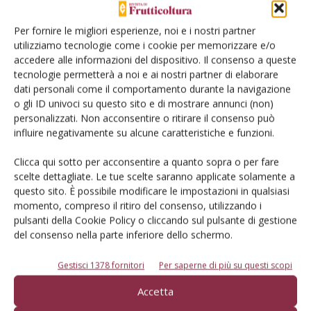
«Questi sono i sentimenti che molto spesso emergono ma
l’innovazione varietale, anche se sottoposta a queste
Per fornire le migliori esperienze, noi e i nostri partner
regole, rappresenta un modello di sviluppo gestionale e
utilizziamo tecnologie come i cookie per memorizzare e/o
produttivo per segmentare il prodotto, renderlo
accedere alle informazioni del dispositivo. Il consenso a queste
tecnologie permetterà a noi e ai nostri partner di elaborare
tracciabile, aumentare la competitività delle imprese e
dati personali come il comportamento durante la navigazione
creare valore aggiunto per il viticoltore (in questo,
o gli ID univoci su questo sito e di mostrare annunci (non)
l’esempio della mela Pink Lady è più che
personalizzati. Non acconsentire o ritirare il consenso può
eloquente). Questa logica è tuttavia scarsamente condivisa
influire negativamente su alcune caratteristiche e funzioni.
tra la maggior parte dei produttori di uva da tavola. Un
Clicca qui sotto per acconsentire a quanto sopra o per fare
comparto che, a differenza di altri settori della frutticoltura,
scelte dettagliate. Le tue scelte saranno applicate solamente a
registra una scarsissima aggregazione e la mancanza di
questo sito. È possibile modificare le impostazioni in qualsiasi
una filiera vivaistica. Molti ricorrono alla propagazione
momento, compreso il ritiro del consenso, utilizzando i
attraverso l’innesto di barbatelle in campo, con marze di
pulsanti della Cookie Policy o cliccando sul pulsante di gestione
del consenso nella parte inferiore dello schermo.
provenienza illecita quando si tratta di varietà coperte da
privativa, senza essere formalmente autorizzati dagli
Gestisci 1378 fornitori
Per saperne di più su questi scopi
aventi diritto. Un comportamento illegale, attuato con
Accetta
superficialità, nella presunzione di farla franca, senza
conoscere che i diritti dei costitutori sono estesi anche al