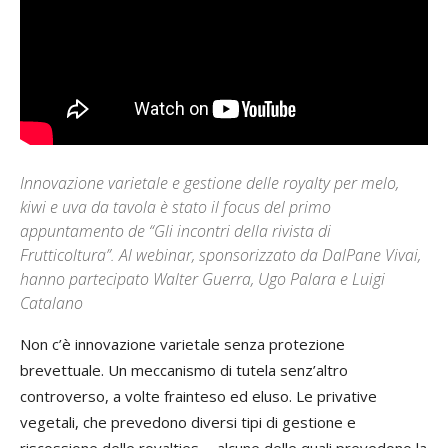
Innovazione varietale e gestione delle royalty per melo,
kiwi e uva da tavola è stato il focus del primo
appuntamento de “Gli incontri della rivista di
Frutticoltura”. Al webinar, sponsorizzato da DalPane Vivai,
hanno partecipato Walter Guerra, Ugo Palara e Luigi
Catalano
Non c’è innovazione varietale senza protezione
brevettuale. Un meccanismo di tutela senz’altro
controverso, a volte frainteso ed eluso. Le privative
vegetali, che prevedono diversi tipi di gestione e
riscossione delle royalties - alcune delle quali prevedono la