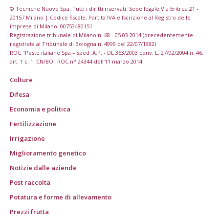
© Tecniche Nuove Spa. Tutti i diritti riservati. Sede legale Via Eritrea 21 -
20157 Milano | Codice fiscale, Partita IVA e Iscrizione al Registro delle
imprese di Milano: 00753480151
Registrazione tribunale di Milano n. 68 - 05.03.2014 (precedentemente
registrata al Tribunale di Bologna n. 4999 del 22/07/1982)
ROC "Poste italiane Spa – sped. A.P. - DL 353/2003 conv. L. 27/02/2004 n. 46,
art. 1 c. 1: CN/BO" ROC n° 24344 dell’11 marzo 2014
Colture
Difesa
Economia e politica
Fertilizzazione
Irrigazione
Miglioramento genetico
Notizie dalle aziende
Post raccolta
Potatura e forme di allevamento
Prezzi frutta