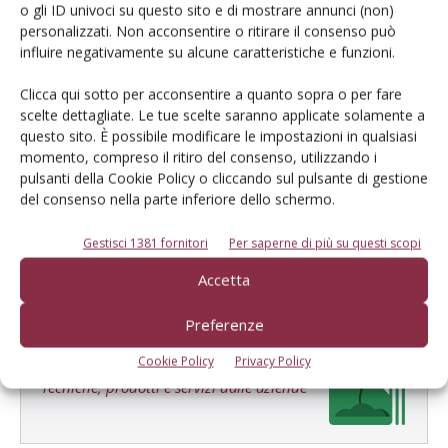
Di
Redazione Frutticoltura
o gli ID univoci su questo sito e di mostrare annunci (non)
personalizzati. Non acconsentire o ritirare il consenso può
influire negativamente su alcune caratteristiche e funzioni.
FERTILIZZAZIONE
25 Ottobre 2024
Clicca qui sotto per acconsentire a quanto sopra o per fare
Nocciolo, concimi organo-
scelte dettagliate. Le tue scelte saranno applicate solamente a
minerali essenziali per
questo sito. È possibile modificare le impostazioni in qualsiasi
garantire una buona
momento, compreso il ritiro del consenso, utilizzando i
pulsanti della Cookie Policy o cliccando sul pulsante di gestione
produzione
del consenso nella parte inferiore dello schermo.
Risultati delle prove condotte da Scam e Sagea sulla fertilizzazione
del nocciolo in Lazio e Piemonte
Gestisci 1381 fornitori
Per saperne di più su questi scopi
Di M. Moizio, L. C. Gorizio, S. Tagliavini
-
Accetta
Preferenze
E-magazine
Cookie Policy
Privacy Policy
Tecniche, prodotti e servizi dalle aziende