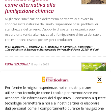
come alternativa alla
fumigazione chimica
Migliorare l’umificazione del terreno permette di elevare la
soppressività naturale del suolo, superando così i problemi di
stanchezza del terreno. L'apporto di sostanza organica può
essere una valida alternativa alla fumigazione chimica del suolo,
con importanti risvolti positivi per i produttori
Di M. Wasylow1, G. Baruzzi2, M. L. Maltoni2, P. Sbrighi2, A. Balestrazzi1 -
1Dipartimento di Biologia e Biotecnologie Università di Pavia, 2CREA di Forlì
-
FERTILIZZAZIONE
18 Aprile 2025
Biosolution in frutticoltura:
tutte le novità a Macfrut
Per fornire le migliori esperienze, noi e i nostri partner
Cresce l’adozione delle biosolutions nel settore frutticolo. Se ne
utilizziamo tecnologie come i cookie per memorizzare e/o
parlerà dal 6 all’8 maggio al Rimini Expo Centre durante il Salone
accedere alle informazioni del dispositivo. Il consenso a queste
internazionale delle biosoluzioni. Focus del Congresso ospitato dal
tecnologie permetterà a noi e ai nostri partner di elaborare
salone sarà l'applicazione su pesco
dati personali come il comportamento durante la navigazione