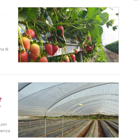
ma di
e
e
buon
rienza