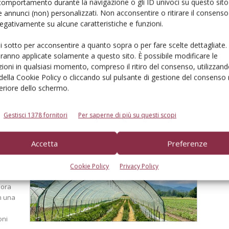
comportamento durante la navigazione o gli ID univoci su questo sito 
 annunci (non) personalizzati. Non acconsentire o ritirare il consens
 negativamente su alcune caratteristiche e funzioni.
levare
 i
ui sotto per acconsentire a quanto sopra o per fare scelte dettagliate.
aranno applicate solamente a questo sito. È possibile modificare le
va
ioni in qualsiasi momento, compreso il ritiro del consenso, utilizzand
svolti
 della Cookie Policy o cliccando sul pulsante di gestione del consenso 
feriore dello schermo.
sità di
Gestisci 1378 fornitori
Per saperne di più su questi scopi
Accetta
Preferenze
ta”
Cookie Policy
Privacy Policy
ci
liora
In una
oni