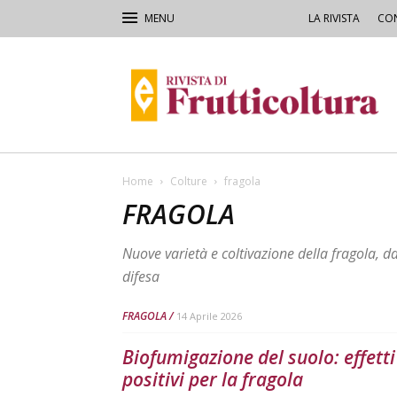
LA RIVISTA
CON
Rivista
di
Frutticoltura
e
Ortofloricoltura
Home
Colture
fragola
FRAGOLA
Nuove varietà e coltivazione della fragola, da
difesa
FRAGOLA
14 Aprile 2026
Biofumigazione del suolo: effetti
positivi per la fragola