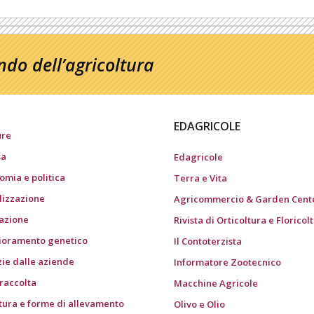
do dell’agricoltura
EDAGRICOLE
ure
sa
Edagricole
omia e politica
Terra e Vita
ilizzazione
Agricommercio & Garden Cent
gazione
Rivista di Orticoltura e Floricol
ioramento genetico
Il Contoterzista
zie dalle aziende
Informatore Zootecnico
 raccolta
Macchine Agricole
tura e forme di allevamento
Olivo e Olio