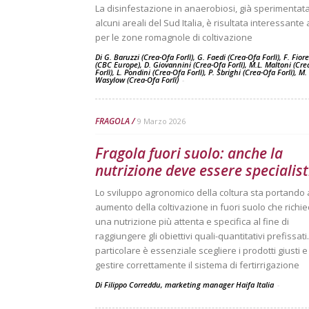
La disinfestazione in anaerobiosi, già sperimentata
alcuni areali del Sud Italia, è risultata interessante
per le zone romagnole di coltivazione
Di G. Baruzzi (Crea-Ofa Forlì), G. Faedi (Crea-Ofa Forlì), F. Fior
(CBC Europe), D. Giovannini (Crea-Ofa Forlì), M.L. Maltoni (Cre
Forlì), L. Pondini (Crea-Ofa Forlì), P. Sbrighi (Crea-Ofa Forlì), M.
Wasylow (Crea-Ofa Forlì)
-
FRAGOLA
9 Marzo 2026
Fragola fuori suolo: anche la
nutrizione deve essere specialist
Lo sviluppo agronomico della coltura sta portando 
aumento della coltivazione in fuori suolo che richi
una nutrizione più attenta e specifica al fine di
raggiungere gli obiettivi quali-quantitativi prefissati.
particolare è essenziale scegliere i prodotti giusti e
gestire correttamente il sistema di fertirrigazione
Di Filippo Correddu, marketing manager Haifa Italia
-