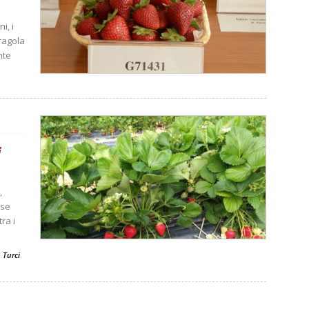
i, i
fragola
nte
i
,
rse
ra i
. Turci