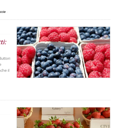
accia
-
ti:
duttori
e
che il