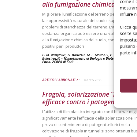
come il 
alla fumigazione chimica
mostrare
influire
Migliorare l’umificazione del terreno permette di e
la soppressività naturale del suolo, superando così
Clicca q
problemi di stanchezza del terreno. L'apporto di
scelte s
sostanza organica può essere una valida alternati
impostaz
alla fumigazione chimica del suolo, con importanti ri
pulsanti
positivi per i produttori
parte in
Di M. Wasylow1, G. Baruzzi2, M. L. Maltoni2, P. Sbrighi2, A.
Balestrazzi1 - 1Dipartimento di Biologia e Biotecnologie Univer
Pavia, 2CREA di Forlì
-
ARTICOLI ABBONATI
13 Marzo 2025
Fragola, solarizzazione “integra
efficace contro i patogeni telluri
L’utilizzo di film plastico integrato con il biochar mig
significativamente l’efficacia della solarizzazione. 
prova di contenimento di patogeni tellurici nella
coltivazione di fragola in tunnel si sono ottenuti bu