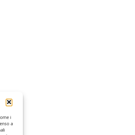
 come i
senso a
ali