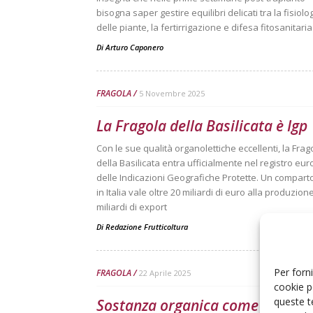
bisogna saper gestire equilibri delicati tra la fisiolo
delle piante, la fertirrigazione e difesa fitosanitaria
Di
Arturo Caponero
FRAGOLA
5 Novembre 2025
La Fragola della Basilicata è Igp
Con le sue qualità organolettiche eccellenti, la Frag
della Basilicata entra ufficialmente nel registro eu
delle Indicazioni Geografiche Protette. Un compart
in Italia vale oltre 20 miliardi di euro alla produzion
miliardi di export
Di
Redazione Frutticoltura
Per forni
FRAGOLA
22 Aprile 2025
cookie p
queste t
Sostanza organica come alterna