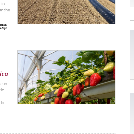
 in
 anche
entini
a-Ofa
ica
a un
ede
 In