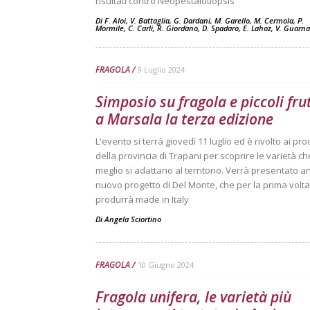
risultati contro Neopestalotiopsis
Di F. Aloi, V. Battaglia, G. Dardani, M. Garello, M. Cermola, P.
Mormile, C. Carli, R. Giordano, D. Spadaro, E. Lahoz, V. Guarn
FRAGOLA
9 Luglio 2024
Simposio su fragola e piccoli frut
a Marsala la terza edizione
L'evento si terrà giovedì 11 luglio ed è rivolto ai pro
della provincia di Trapani per scoprire le varietà ch
meglio si adattano al territorio. Verrà presentato an
nuovo progetto di Del Monte, che per la prima volta
produrrà made in Italy
Di
Angela Sciortino
FRAGOLA
10 Giugno 2024
Fragola unifera, le varietà più