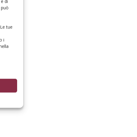
e di
o può
 Le tue
o i
nella