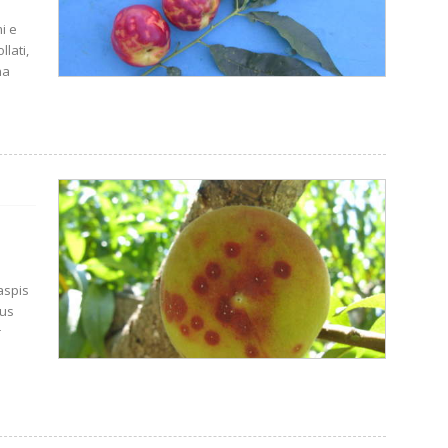
i e
lati,
na
aspis
tus
r