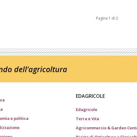
Pagina 1 di 2
do dell’agricoltura
EDAGRICOLE
ure
sa
Edagricole
omia e politica
Terra e Vita
ilizzazione
Agricommercio & Garden Cent
gazione