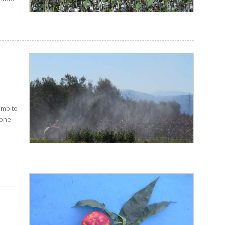
ambito
ione