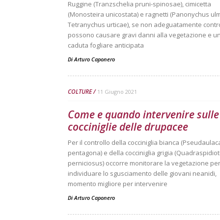
Ruggine (Tranzschelia pruni-spinosae), cimicetta
(Monosteira unicostata) e ragnetti (Panonychus ulm
Tetranychus urticae), se non adeguatamente control
possono causare gravi danni alla vegetazione e u
caduta fogliare anticipata
Di
Arturo Caponero
COLTURE
11 Giugno 2021
Come e quando intervenire sulle
cocciniglie delle drupacee
Per il controllo della cocciniglia bianca (Pseudaulac
pentagona) e della cocciniglia grigia (Quadraspidio
perniciosus) occorre monitorare la vegetazione pe
individuare lo sgusciamento delle giovani neanidi,
momento migliore per intervenire
Di
Arturo Caponero