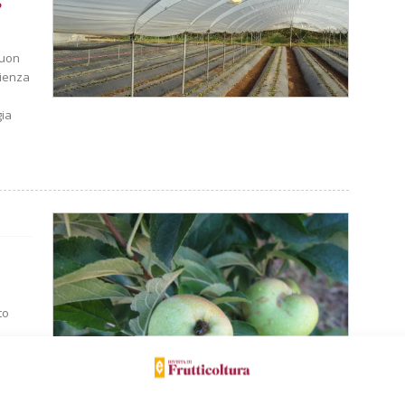
e
buon
rienza
gia
to
e
i