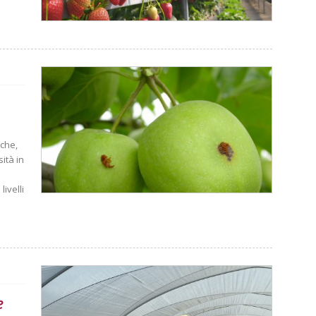
iche,
ità in
ivelli
e