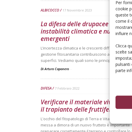
Per forni
cookie p
ALBICOCCO
17 Novembre 2023
queste t
come il 
La difesa delle drupacee tra
mostrare
instabilità climatica e nuovi fito
influire
emergenti
Clicca q
L’incertezza climatica e le crescenti difficoltà nella
scelte s
gestione fitosanitaria contribuiscono alla riduzione
impostaz
superfici. Vediamo quali sono le principali avversit
pulsanti
Di Arturo Caponero
-
parte in
DIFESA
7 Febbraio 2022
Verificare il materiale vivaistico
il trapianto delle fruttifere
L'occhio del fitopatologo di Terra e Vita/ Prima della
messa a dimora di un nuovo frutteto è importante
preparare correttamente il terreno e controllare lo 