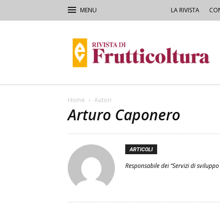
LA RIVISTA
CON
Rivista
di
Frutticoltura
e
Ortofloricoltura
Home
Autori
Arturo Caponero
ARTICOLI
Responsabile dei “Servizi di sviluppo s