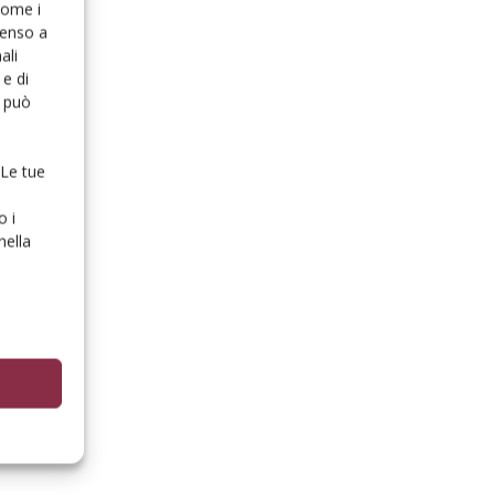
 come i
senso a
ali
e di
o può
 Le tue
o i
nella