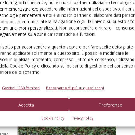
re le migliori esperienze, noi e i nostri partner utilizziamo tecnologie
er memorizzare e/o accedere alle informazioni del dispositivo. Il con
ecnologie permetterà a noi e ai nostri partner di elaborare dati person
comportamento durante la navigazione o gli ID univoci su questo sito 
 annunci (non) personalizzati. Non acconsentire o ritirare il consens
fagi
 negativamente su alcune caratteristiche e funzioni.
ui sotto per acconsentire a quanto sopra o per fare scelte dettagliate.
aranno applicate solamente a questo sito. È possibile modificare le
 delle
ioni in qualsiasi momento, compreso il ritiro del consenso, utilizzand
à
 della Cookie Policy o cliccando sul pulsante di gestione del consenso 
feriore dello schermo.
Gestisci 1380 fornitori
Per saperne di più su questi scopi
 per
Accetta
Preferenze
Cookie Policy
Privacy Policy
stato