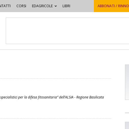
TATTI
CORSI
EDAGRICOLE
LIBRI
ABBONATI / RINN
pecialistici per la difesa fitosanitaria” dell’ALSIA - Regione Basilicata