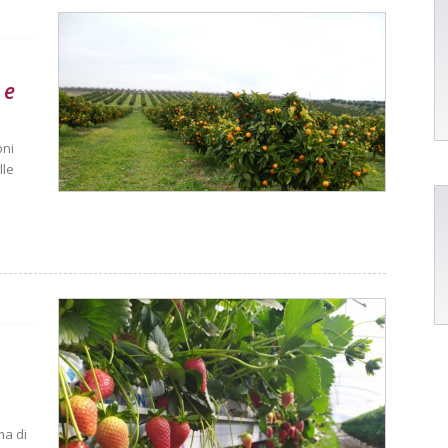
 e
oni
lle
ma di