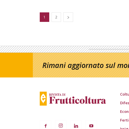
1
2
Rimani aggiornato sul mon
Colt
Dife
Econ
Fert
Irri