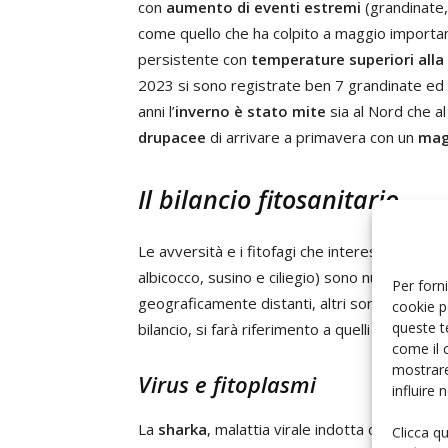
con
aumento di eventi estremi
(grandinate,
come quello che ha colpito a maggio important
persistente con
temperature superiori all
2023 si sono registrate ben 7 grandinate ed u
anni l’
inverno è stato mite
sia al Nord che a
drupacee
di arrivare a primavera con un
mag
Il bilancio fitosanitario
Le avversità e i fitofagi che interessano le 
albicocco, susino e ciliegio) sono numerosi. A
Per forni
geograficamente distanti, altri sono più specif
cookie p
queste t
bilancio, si farà riferimento a quelli che hanno 
come il 
mostrare
Virus e fitoplasmi
influire
La
sharka
, malattia virale indotta dal
PPV
(Plu
Clicca q