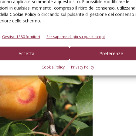
aranno applicate solamente a questo sito. È possibile modificare le
l 2021 la malattia è stata eliminata da quelle a lotta
ioni in qualsiasi momento, compreso il ritiro del consenso, utilizzand
elatori intervenuti al bilancio hanno lamentato la
 della Cookie Policy o cliccando sul pulsante di gestione del consenso 
feriore dello schermo.
Gestisci 1380 fornitori
Per saperne di più su questi scopi
Accetta
Preferenze
Cookie Policy
Privacy Policy