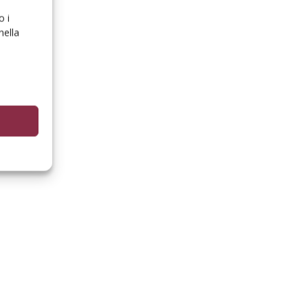
o i
nella