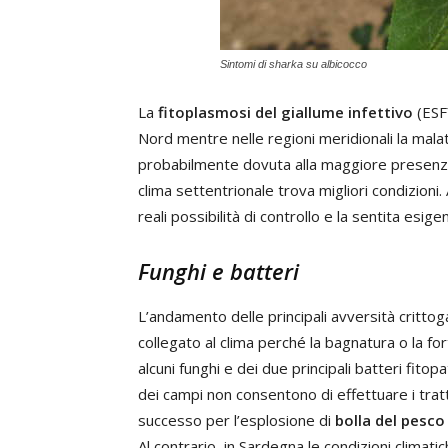
Sintomi di sharka su albicocco
La
fitoplasmosi del giallume infettivo
(ESFY
Nord mentre nelle regioni meridionali la malat
probabilmente dovuta alla maggiore presenza
clima settentrionale trova migliori condizioni. 
reali possibilità di controllo e la sentita esig
Funghi e batteri
L’andamento delle principali avversità critto
collegato al clima perché la bagnatura o la fo
alcuni funghi e dei due principali batteri fi
dei campi non consentono di effettuare i trat
successo per l’esplosione di
bolla del pesco
Al contrario, in Sardegna le condizioni climati