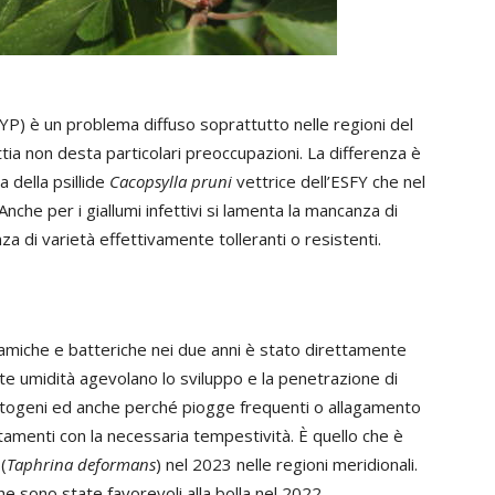
P) è un problema diffuso soprattutto nelle regioni del
tia non desta particolari preoccupazioni. La differenza è
 della psillide
Cacopsylla pruni
vettrice dell’ESFY che nel
Anche per i giallumi infettivi si lamenta la mancanza di
enza di varietà effettivamente tolleranti o resistenti.
gamiche e batteriche nei due anni è stato direttamente
rte umidità agevolano lo sviluppo e la penetrazione di
topatogeni ed anche perché piogge frequenti o allagamento
tamenti con la necessaria tempestività. È quello che è
(
Taphrina deformans
) nel 2023 nelle regioni meridionali.
che sono state favorevoli alla bolla nel 2022.