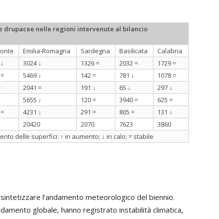
le drupacee nelle regioni intervenute al bilancio
onte
Emilia-Romagna
Sardegna
Basilicata
Calabria
 ↓
3024 ↓
1326 =
2032 =
1729 =
 =
5469 ↓
142 =
781 ↓
1078 =
=
2041 =
191 ↓
65 ↓
297 ↓
↓
5655 ↓
120 =
3940 =
625 =
 =
4231 ↓
291 =
805 =
131 ↓
20420
2070
7623
3860
nto delle superfici: ↑ in aumento; ↓ in calo; = stabile
le sintetizzare l’andamento meteorologico del biennio.
andamento globale, hanno registrato instabilità climatica,