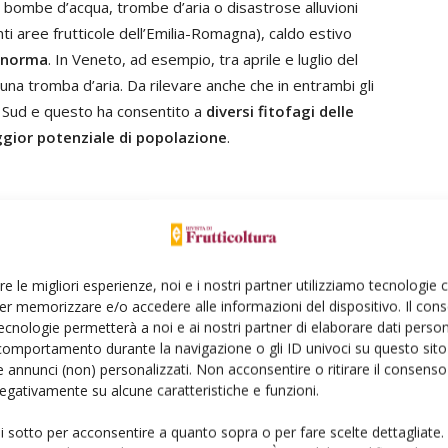
 bombe d’acqua, trombe d’aria o disastrose alluvioni
i aree frutticole dell’Emilia-Romagna), caldo estivo
a norma
. In Veneto, ad esempio, tra aprile e luglio del
na tromba d’aria. Da rilevare anche che in entrambi gli
l Sud e questo ha consentito a
diversi fitofagi delle
gior potenziale di popolazione
.
diverse specie di drupacee qui considerate (pesco,
lcuni presentano problematiche simili anche in aree
re le migliori esperienze, noi e i nostri partner utilizziamo tecnologie
ici. In questa sintesi delle relazioni presentate nel
er memorizzare e/o accedere alle informazioni del dispositivo. Il con
ecnologie permetterà a noi e ai nostri partner di elaborare dati person
avuto maggiore rilievo o a casi più specifici e localizzati.
comportamento durante la navigazione o gli ID univoci su questo sito 
 annunci (non) personalizzati. Non acconsentire o ritirare il consens
 negativamente su alcune caratteristiche e funzioni.
m Pox Virus), si è rapidamente diffusa nei principali
ui sotto per acconsentire a quanto sopra o per fare scelte dettagliate.