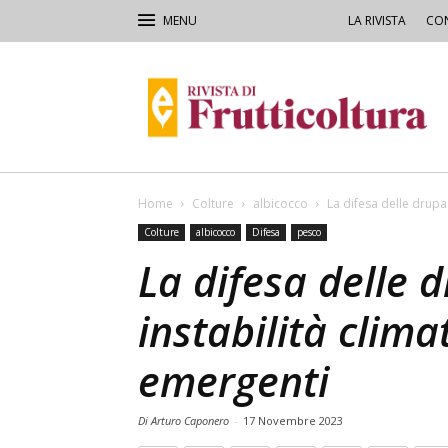
LA RIVISTA
CON
Rivista
di
Frutticoltura
e
Ortofloricoltura
Home
Colture
albicocco
La difesa delle drupac
Colture
albicocco
Difesa
pesco
La difesa delle 
instabilità clima
emergenti
Di Arturo Caponero
-
17 Novembre 2023