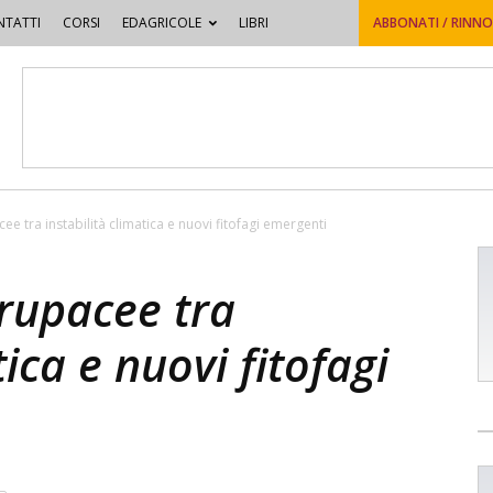
TATTI
CORSI
EDAGRICOLE
LIBRI
ABBONATI / RINN
ee tra instabilità climatica e nuovi fitofagi emergenti
drupacee tra
tica e nuovi fitofagi