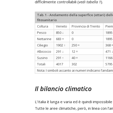
difficilmente controllabili (
vedi tabella 1
).
Tab. 1 - Andamento della superfice (ettari) del
fitosanitario
Coltura
Veneto
Provincia di Trento
Piem
Pesco
850 ↓
0
1895
Nettarine
683 =
0
1895
Ciliegio
1902 ↑
250 =
368 
Albicocco
291 ↓
12 =
471 
Susino
291 ↑
40 =
1166
Totali
4017
302
5795
Nota: I simboli accanto ai numeri indicano l’andame
Il bilancio climatico
L’Italia è lunga e varia ed è quindi impossibi
Tutte le aree climatiche, però, in linea con l’