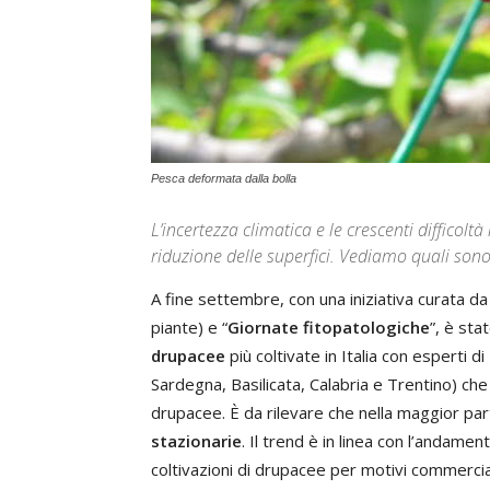
Pesca deformata dalla bolla
L’incertezza climatica e le crescenti difficolt
riduzione delle superfici. Vediamo quali sono 
A fine settembre, con una iniziativa curata d
piante) e “
Giornate fitopatologiche
”, è sta
drupacee
più coltivate in Italia con esperti 
Sardegna, Basilicata, Calabria e Trentino) che
drupacee. È da rilevare che nella maggior par
stazionarie
. Il trend è in linea con l’andame
coltivazioni di drupacee per motivi commercial