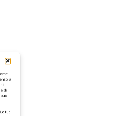
 come i
senso a
ali
e di
o può
 Le tue