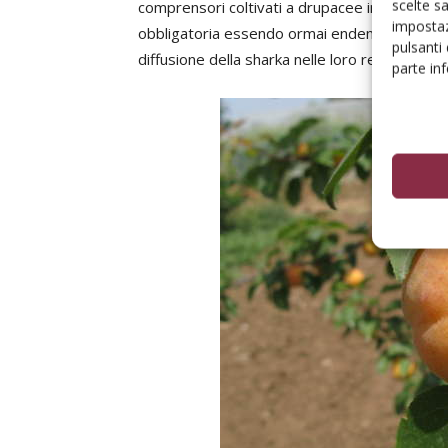
scelte s
comprensori coltivati a drupacee in Italia e da
impostaz
obbligatoria essendo ormai endemica. Tutti i r
pulsanti
diffusione della sharka nelle loro regioni.
parte in