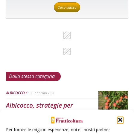
Cerca adesso
Dalla stessa categoria
ALBICOCCO
13 Febbraio 2026
Albicocco, strategie per
scongiurare il collasso in
Piemonte
Per fornire le migliori esperienze, noi e i nostri partner
Per far fronte alla contrazione delle superfici ed evitare la crisi del