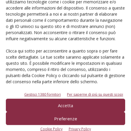
utilizziamo tecnologie come i cookie per memorizzare e/o
comparto, si punta su nuove varietà che affianchino la storica
accedere alle informazioni del dispositivo. Il consenso a queste
albicocca “La Tonda” al centro di una strategia di valorizzazione
tecnologie permetterà a noi e ai nostri partner di elaborare
Di
Davide Gallesio
dati personali come il comportamento durante la navigazione
o gli ID univoci su questo sito e di mostrare annunci (non)
personalizzati. Non acconsentire o ritirare il consenso può
ALBICOCCO
20 Maggio 2024
influire negativamente su alcune caratteristiche e funzioni.
Albicocco sotto il potenziale
Clicca qui sotto per acconsentire a quanto sopra o per fare
produttivo
scelte dettagliate. Le tue scelte saranno applicate solamente a
questo sito. È possibile modificare le impostazioni in qualsiasi
L’offerta di albicocche italiane per la stagione entrante è valutata in
momento, compreso il ritiro del consenso, utilizzando i
circa 214.000 tonnellate, un quantitativo simile a quello prodotto la
pulsanti della Cookie Policy o cliccando sul pulsante di gestione
scorsa stagione e, ancora una volta, sotto il potenziale produttivo.
del consenso nella parte inferiore dello schermo.
Sempre in calo le superfici che si attestano oggi sui 18mila ettari
Di
CSO Italy
Gestisci 1380 fornitori
Per saperne di più su questi scopi
Accetta
ALBICOCCO
11 Marzo 2024
Preferenze
Trattamenti anti monilia con le
drupacee in fioritura
Cookie Policy
Privacy Policy