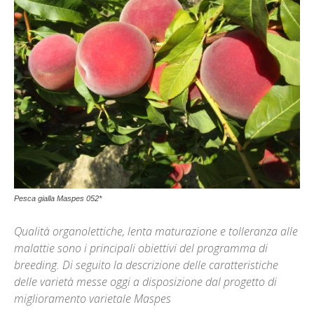
Pesca gialla Maspes 052*
Qualità organolettiche, lenta maturazione e tolleranza alle
malattie sono i principali obiettivi del programma di
breeding. Di seguito la descrizione delle caratteristiche
delle varietà messe oggi a disposizione dal progetto di
miglioramento varietale Maspes