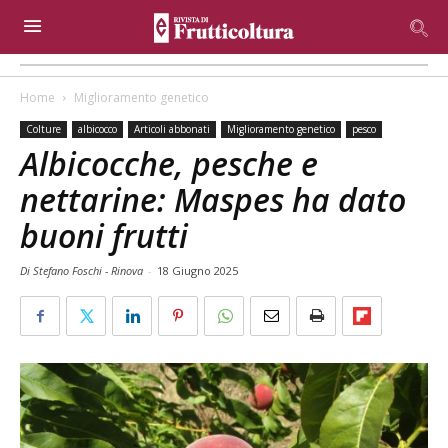
Home
Miglioramento genetico
Colture
albicocco
Articoli abbonati
Miglioramento genetico
pesco
Albicocche, pesche e
nettarine: Maspes ha dato
buoni frutti
Di Stefano Foschi - Rinova
-
18 Giugno 2025