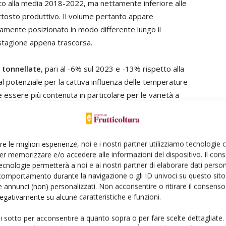
tto alla media 2018-2022, ma nettamente inferiore alle
ttosto produttivo. Il volume pertanto appare
amente posizionato in modo differente lungo il
 stagione appena trascorsa.
 tonnellate
, pari al -6% sul 2023 e -13% rispetto alla
l potenziale per la cattiva influenza delle temperature
 essere più contenuta in particolare per le varietà a
duzioni sostanzialmente regolari spostandosi sul
e la mancanza o il reperimento di manodopera necessaria
cocco in Grecia risultano costanti, con un ricambio
re le migliori esperienze, noi e i nostri partner utilizziamo tecnologie
rate a scapito delle tradizionali.
er memorizzare e/o accedere alle informazioni del dispositivo. Il con
ecnologie permetterà a noi e ai nostri partner di elaborare dati person
ni deficitarie o comunque limitate da eventi climatici
comportamento durante la navigazione o gli ID univoci su questo sito 
 annunci (non) personalizzati. Non acconsentire o ritirare il consens
ti, pur rimanendo sotto al potenziale massimo per gli
 negativamente su alcune caratteristiche e funzioni.
er la problematica della siccità. Attesi per il 2024 circa
2023, +28% rispetto al raccolto medio 2018-2022. Nelle
ui sotto per acconsentire a quanto sopra o per fare scelte dettagliate.