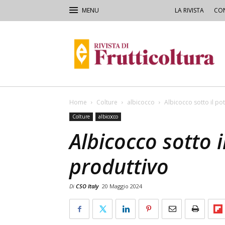
LA RIVISTA
CON
Rivista
di
Frutticoltura
e
Ortofloricoltura
Home
Colture
albicocco
Albicocco sotto il po
Colture
albicocco
Albicocco sotto i
produttivo
Di
CSO Italy
20 Maggio 2024