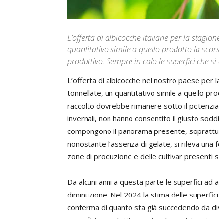
L’offerta di albicocche italiane per la stagio
quantitativo simile a quello prodotto la scors
produttivo. Sempre in calo le superfici che si
L’offerta di albicocche nel nostro paese per l
tonnellate, un quantitativo simile a quello pro
raccolto dovrebbe rimanere sotto il potenzia
invernali, non hanno consentito il giusto sodd
compongono il panorama presente, soprattutto
nonostante l’assenza di gelate, si rileva una f
zone di produzione e delle cultivar presenti su
Da alcuni anni a questa parte le superfici ad 
diminuzione. Nel 2024 la stima delle superfici 
conferma di quanto sta già succedendo da dive