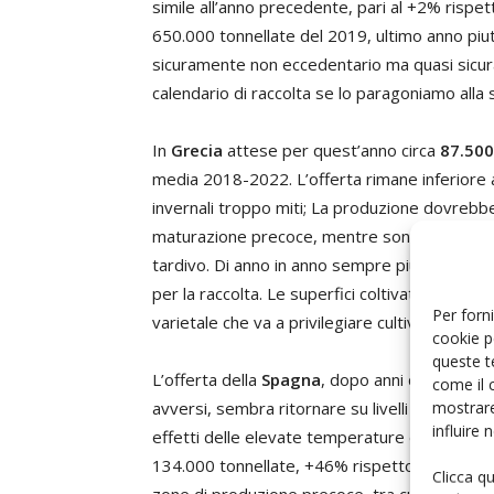
simile all’anno precedente, pari al +2% rispe
650.000 tonnellate del 2019, ultimo anno piu
sicuramente non eccedentario ma quasi sicur
calendario di raccolta se lo paragoniamo alla
In
Grecia
attese per quest’anno circa
87.500
media 2018-2022. L’offerta rimane inferiore a
invernali troppo miti; La produzione dovrebbe
maturazione precoce, mentre sono attese pro
tardivo. Di anno in anno sempre più rilevant
per la raccolta. Le superfici coltivate ad albi
Per forni
varietale che va a privilegiare cultivar più colo
cookie p
queste t
L’offerta della
Spagna
, dopo anni di produzio
come il 
mostrare
avversi, sembra ritornare su livelli più eleva
influire
effetti delle elevate temperature del 2023 e p
134.000 tonnellate, +46% rispetto al basso 
Clicca q