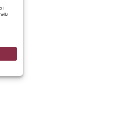
o i
nella