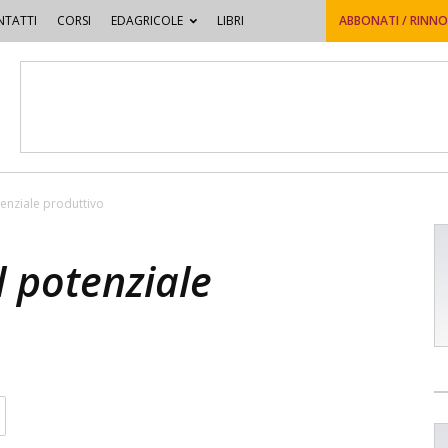
TATTI
CORSI
EDAGRICOLE
LIBRI
ABBONATI / RINN
tenziale produttivo
l potenziale