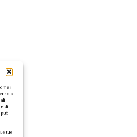
 come i
senso a
ali
e di
o può
 Le tue