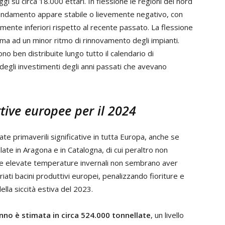
gi su circa 18.000 ettari. In flessione le regioni del nord
l’andamento appare stabile o lievemente negativo, con
amente inferiori rispetto al recente passato. La flessione
ma ad un minor ritmo di rinnovamento degli impianti.
ono ben distribuite lungo tutto il calendario di
degli investimenti degli anni passati che avevano
tive europee per il 2024
ate primaverili significative in tutta Europa, anche se
late in Aragona e in Catalogna, di cui peraltro non
 le elevate temperature invernali non sembrano aver
riati bacini produttivi europei, penalizzando fioriture e
della siccità estiva del 2023.
no è stimata in circa 524.000 tonnellate
, un livello