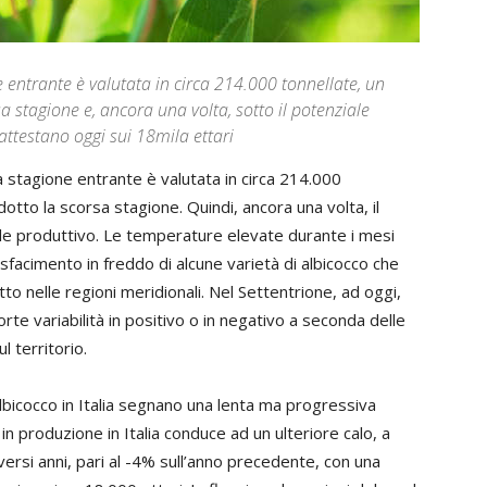
ne entrante è valutata in circa 214.000 tonnellate, un
a stagione e, ancora una volta, sotto il potenziale
 attestano oggi sui 18mila ettari
a stagione entrante è valutata in circa 214.000
dotto la scorsa stagione. Quindi, ancora una volta, il
le produttivo. Le temperature elevate durante i mesi
isfacimento in freddo di alcune varietà di albicocco che
 nelle regioni meridionali. Nel Settentrione, ad oggi,
orte variabilità in positivo o in negativo a seconda delle
l territorio.
albicocco in Italia segnano una lenta ma progressiva
in produzione in Italia conduce ad un ulteriore calo, a
rsi anni, pari al -4% sull’anno precedente, con una