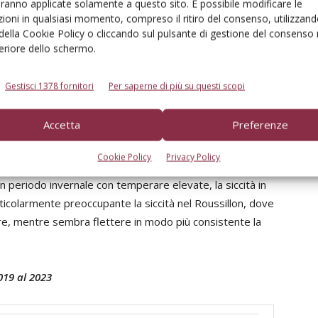
 Regione Murcia sono già in piena raccolta volumi che
aranno applicate solamente a questo sito. È possibile modificare le
icare la situazione nelle regioni più tardive, oggetto delle
ioni in qualsiasi momento, compreso il ritiro del consenso, utilizzand
 della Cookie Policy o cliccando sul pulsante di gestione del consenso 
 fioriture in anticipo di circa 10 giorni rispetto al 2023
feriore dello schermo.
 varietà per mancanza di ore in freddo. Le due regioni
n quarto della produzione di albicocche spagnole.
Gestisci 1378 fornitori
Per saperne di più su questi scopi
fferta di
albicocche francesi
pari a circa 88.000
Accetta
Preferenze
to al volume 2023 che era stata un’annata produttiva e si
oduttività del periodo 2018-2022. I minori volumi sono
Cookie Policy
Privacy Policy
 produzioni abbondanti dello scorso anno di alcune
n periodo invernale con temperare elevate, la siccità in
rticolarmente preoccupante la siccità nel Roussillon, dove
are, mentre sembra flettere in modo più consistente la
019 al 2023