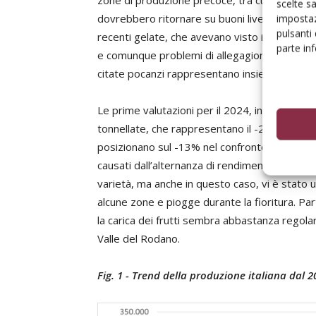
zone di produzione precoce, tra cui spicca la
scelte s
dovrebbero ritornare su buoni livelli; da verif
impostaz
pulsanti
recenti gelate, che avevano visto in precedenza
parte in
e comunque problemi di allegagione su alcune
citate pocanzi rappresentano insieme circa u
Le prime valutazioni per il 2024, indicano un’o
tonnellate, che rappresentano il -29% rispet
posizionano sul -13% nel confronto con la pr
causati dall’alternanza di rendimento dopo le
varietà, ma anche in questo caso, vi è stato u
alcune zone e piogge durante la fioritura. Pa
la carica dei frutti sembra abbastanza regol
Valle del Rodano.
Fig. 1 - Trend della produzione italiana dal 2