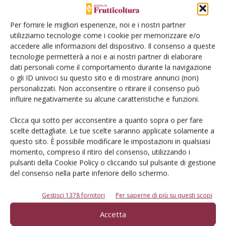
delle aziende agricole mediante tecnologie all'avanguardia
che consentano la corretta definizione del fabbisogno
Per fornire le migliori esperienze, noi e i nostri partner
idrico e la completa automazione del sistema di
utilizziamo tecnologie come i cookie per memorizzare e/o
microirrigazione. Attraverso sensori, che misurano e
accedere alle informazioni del dispositivo. Il consenso a queste
trasmettono, in maniera wireless e a basso consumo, il
tecnologie permetterà a noi e ai nostri partner di elaborare
potenziale matriciale del suolo (cioè la disponibilità di acqua
dati personali come il comportamento durante la navigazione
o gli ID univoci su questo sito e di mostrare annunci (non)
trattenuta nel suolo, misura spazialmente più omogenea
personalizzati. Non acconsentire o ritirare il consenso può
rispetto al contenuto di acqua del suolo), viene identificato
influire negativamente su alcune caratteristiche e funzioni.
il fabbisogno idrico delle piante. I dati vengono letti
automaticamente da un’unità di controllo, una centralina di
Clicca qui sotto per acconsentire a quanto sopra o per fare
scelte dettagliate. Le tue scelte saranno applicate solamente a
raccolta dati che, secondo un algoritmo sviluppato nel
questo sito. È possibile modificare le impostazioni in qualsiasi
progetto, attiva un sistema di irrigazione localizzato dove
momento, compreso il ritiro del consenso, utilizzando i
e quando è necessario. Tutti i dati sono disponibili in
pulsanti della Cookie Policy o cliccando sul pulsante di gestione
remoto tramite interfaccia web».
del consenso nella parte inferiore dello schermo.
Gestisci 1378 fornitori
Per saperne di più su questi scopi
Kiwisost, per migliorare la gestione
Accetta