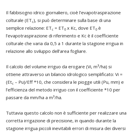
Il fabbisogno idrico giornaliero, cioè l’evapotraspirazione
colturale (ET
), si può determinare sulla base di una
c
semplice relazione: ET
= ET
x Kc, dove ET
è
c
0
0
l’evapotraspirazione di riferimento e Kc è il coefficiente
colturale che varia da 0,5 a 1 durante la stagione irrigua in
relazione allo sviluppo dell’area fogliare.
Il calcolo del volume irriguo da erogare (Vi, m³/ha) si
ottiene attraverso un bilancio idrologico semplificato: Vi =
(Et
– Pu)/Eff *10, che considera le piogge utili (Pu, mm) e
c
l’efficienza del metodo irriguo con il coefficiente *10 per
passare da mm/ha a m³/ha.
Tuttavia questo calcolo non è sufficiente per realizzare una
corretta irrigazione di precisione, in quando durante la
stagione irrigua piccoli inevitabili errori di misura dei diversi