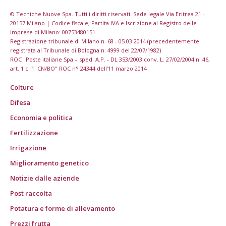
© Tecniche Nuove Spa. Tutti i diritti riservati. Sede legale Via Eritrea 21 -
20157 Milano | Codice fiscale, Partita IVA e Iscrizione al Registro delle
imprese di Milano: 00753480151
Registrazione tribunale di Milano n. 68 - 05.03.2014 (precedentemente
registrata al Tribunale di Bologna n. 4999 del 22/07/1982)
ROC "Poste italiane Spa – sped. A.P. - DL 353/2003 conv. L. 27/02/2004 n. 46,
art. 1 c. 1: CN/BO" ROC n° 24344 dell’11 marzo 2014
Colture
Difesa
Economia e politica
Fertilizzazione
Irrigazione
Miglioramento genetico
Notizie dalle aziende
Post raccolta
Potatura e forme di allevamento
Prezzi frutta