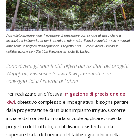
Actinidieto sperimentale. Irrigazione di precisione con cinque ali gocciolanti a
erogazione indipendente per la gestione mirata dei diversi volumi di suolo esplorati
dalle radici e bagnati dall’irrigazione. Progetto Pnrr - Smart Water Unibas in
collaborazione con Start Up Karposia srl (foto B. Dichio)
Sono diversi gli spunti utili offerti dai risultati dei progetti
Wappfruit, Kiwisost e Innova Kiwi presentati in un
convegno Soi a Cisterna di Latina
Per realizzare un’effettiva
irrigazione di precisione del
kiwi
, obiettivo complesso e impegnativo, bisogna partire
dalla progettazione di un buon impianto irriguo. Occorre
iniziare dal contesto in cui la si vuole applicare, cioè dal
progetto del frutteto, e dal divario esistente e da
superare fra la definizione del fabbisogno idrico della