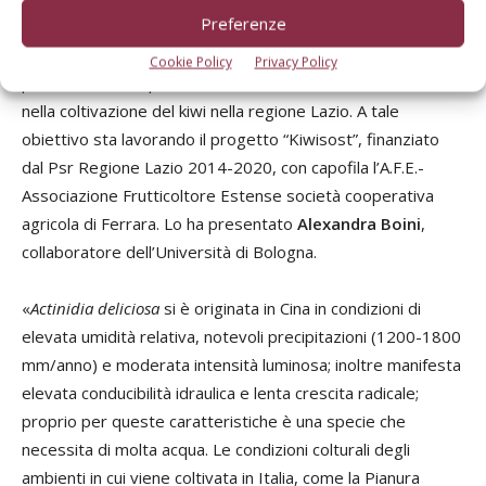
delle risorse idriche nel Lazio
Preferenze
Introdurre innovazioni nelle pratiche agronomiche per
Cookie Policy
Privacy Policy
promuovere il risparmio idrico e la sostenibilità ambientale
nella coltivazione del kiwi nella regione Lazio. A tale
obiettivo sta lavorando il progetto “Kiwisost”, finanziato
dal Psr Regione Lazio 2014-2020, con capofila l’A.F.E.-
Associazione Frutticoltore Estense società cooperativa
agricola di Ferrara. Lo ha presentato
Alexandra Boini
,
collaboratore dell’Università di Bologna.
«
Actinidia deliciosa
si è originata in Cina in condizioni di
elevata umidità relativa, notevoli precipitazioni (1200-1800
mm/anno) e moderata intensità luminosa; inoltre manifesta
elevata conducibilità idraulica e lenta crescita radicale;
proprio per queste caratteristiche è una specie che
necessita di molta acqua. Le condizioni colturali degli
ambienti in cui viene coltivata in Italia, come la Pianura