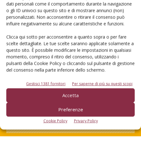
Cerca adesso
dati personali come il comportamento durante la navigazione
o gli ID univoci su questo sito e di mostrare annunci (non)
personalizzati. Non acconsentire o ritirare il consenso può
influire negativamente su alcune caratteristiche e funzioni.
Clicca qui sotto per acconsentire a quanto sopra o per fare
scelte dettagliate. Le tue scelte saranno applicate solamente a
questo sito. È possibile modificare le impostazioni in qualsiasi
momento, compreso il ritiro del consenso, utilizzando i
pulsanti della Cookie Policy o cliccando sul pulsante di gestione
del consenso nella parte inferiore dello schermo.
Gestisci 1381 fornitori
Per saperne di più su questi scopi
Rimani aggiornato sul mondo
Accetta
dell’agricoltura
Preferenze
Iscriviti alle nostre newsletter
Cookie Policy
Privacy Policy