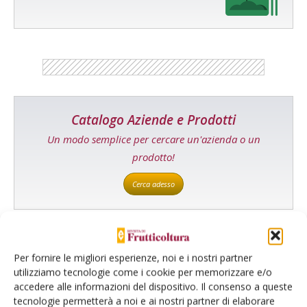
Catalogo Aziende e Prodotti
Un modo semplice per cercare un'azienda o un
prodotto!
Cerca adesso
Per fornire le migliori esperienze, noi e i nostri partner
L'Esperto risponde
utilizziamo tecnologie come i cookie per memorizzare e/o
I consigli di Terra e Vita agli agricoltori
accedere alle informazioni del dispositivo. Il consenso a queste
tecnologie permetterà a noi e ai nostri partner di elaborare