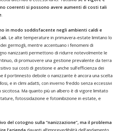
no coerenti si possono avere aumenti di costi tali
e
.
ono in modo soddisfacente negli ambienti caldi e
ali.
Le alte temperature in primavera-estate limitano lo
ita dei germogli, mentre accentuano i fenomeni di
otogno nanizzanti permettono di ridurre notevolmente le
 continuo, di promuovere una gestione prevalente da terra
itivo sui costi di gestione e anche sull’efficienza dei
che il portinnesto debole o nanizzante è ancora una scelta
illosi, e in climi adatti, con inverno freddo senza eccessivi
n siccitosa. Ma quanto più un albero è di vigore limitato
ttature, fotossidazione e fotoinibizione in estate, e
tivo del cotogno sulla “nanizzazione”, ma
il problema
ire l’azienda
davanti all’imprevedibilità dell’andamento