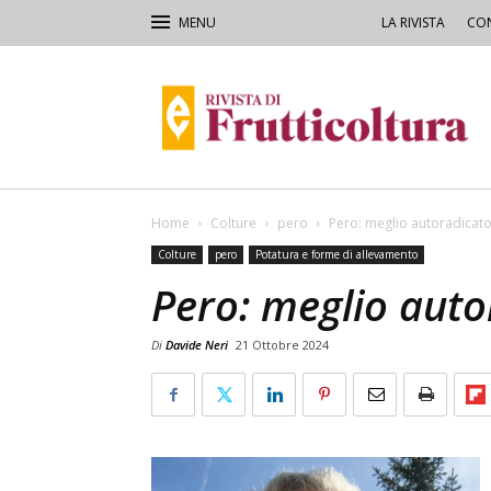
LA RIVISTA
CON
Rivista
di
Frutticoltura
e
Ortofloricoltura
Home
Colture
pero
Pero: meglio autoradicato
Colture
pero
Potatura e forme di allevamento
Pero: meglio auto
Di
Davide Neri
21 Ottobre 2024