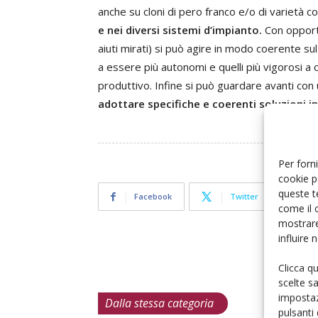
anche su cloni di pero franco e/o di varietà
e nei diversi sistemi d’impianto.
Con opportu
aiuti mirati) si può agire in modo coerente sul 
a essere più autonomi e quelli più vigorosi a 
produttivo. Infine si può guardare avanti co
adottare specifiche e coerenti soluzioni i
Per forni
cookie p
queste t
Facebook
Twitter
come il 
mostrare
influire
Clicca q
scelte s
impostaz
Dalla stessa categoria
pulsanti