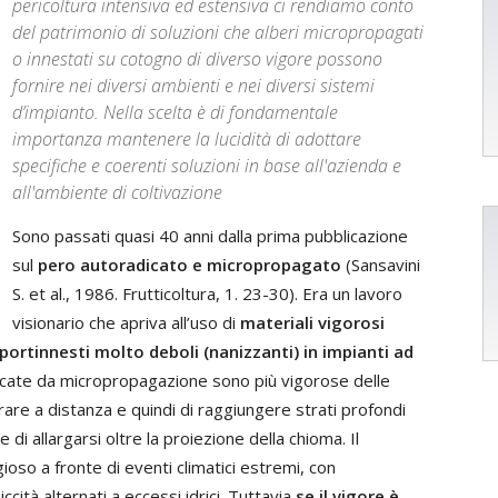
pericoltura intensiva ed estensiva ci rendiamo conto
del patrimonio di soluzioni che alberi micropropagati
o innestati su cotogno di diverso vigore possono
fornire nei diversi ambienti e nei diversi sistemi
d’impianto. Nella scelta è di fondamentale
importanza mantenere la lucidità di adottare
specifiche e coerenti soluzioni in base all'azienda e
all'ambiente di coltivazione
Sono passati quasi 40 anni dalla prima pubblicazione
sul
pero autoradicato e micropropagato
(Sansavini
S. et al., 1986. Frutticoltura, 1. 23-30). Era un lavoro
visionario che apriva all’uso di
materiali vigorosi
 portinnesti molto deboli (nanizzanti) in impianti ad
dicate da micropropagazione sono più vigorose delle
rare a distanza e quindi di raggiungere strati profondi
i allargarsi oltre la proiezione della chioma. Il
so a fronte di eventi climatici estremi, con
ccità alternati a eccessi idrici. Tuttavia
se il vigore è