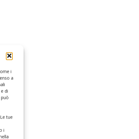
 come i
senso a
ali
e di
o può
 Le tue
o i
nella