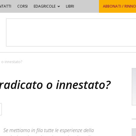
TATTI
CORSI
EDAGRICOLE
LIBRI
ABBONATI / RINN
 o innestato?
radicato o innestato?
Se mettiamo in fila tutte le esperienze della