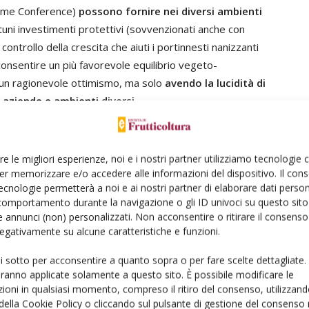
 come Conference)
possono fornire nei diversi ambienti
ni investimenti protettivi (sovvenzionati anche con
controllo della crescita che aiuti i portinnesti nanizzanti
consentire un più favorevole equilibrio vegeto-
n un ragionevole ottimismo, ma solo
avendo la lucidità di
n aziende e ambienti diversi
.
re le migliori esperienze, noi e i nostri partner utilizziamo tecnologie
er memorizzare e/o accedere alle informazioni del dispositivo. Il con
ecnologie permetterà a noi e ai nostri partner di elaborare dati person
Linkedin
Pinterest
Email
comportamento durante la navigazione o gli ID univoci su questo sito 
 annunci (non) personalizzati. Non acconsentire o ritirare il consens
 negativamente su alcune caratteristiche e funzioni.
ui sotto per acconsentire a quanto sopra o per fare scelte dettagliate.
aranno applicate solamente a questo sito. È possibile modificare le
ioni in qualsiasi momento, compreso il ritiro del consenso, utilizzand
 della Cookie Policy o cliccando sul pulsante di gestione del consenso 