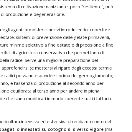
sistema di coltivazione nanizzante, poco “resiliente”, può
li di produzione e degenerazione.
 degli agenti atmosferici nocivi introducendo: coperture
 estate; sistemi di prevenzione delle gelate primaverili,
ature minime selettive a fine estate e di precisione a fine
ecifici di agricoltura conservativa che permettono di
e della radice. Serve una migliore preparazione del
i approfondirsi (e mettersi al riparo dagli eccessi termici
é le radici possano espandersi prima del germogliamento;
 anno, e l’assenza di produzione al secondo anno per
zione equilibrata al terzo anno per andare in piena
e che siano modificati in modo coerente tutti i fattori e
pericoltura intensiva ed estensiva ci rendiamo conto del
opagati o innestati su cotogno di diverso vigore
(ma