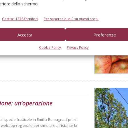
feriore dello schermo.
Gestisci 1378 fornitori
Per saperne di più su questi scopi
derà sotto i 10 milioni di
Accetta
Preferenze
l bilancio gli eventi climatici estremi. Ma le
Cookie Policy
Privacy Policy
ione: un’operazione
i specie frutticole in Emilia-Romagna. I primi
a webapp regionale per simulare all'istante la