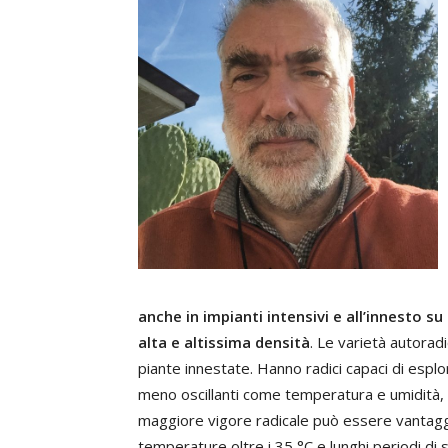
anche in impianti intensivi e all’innesto su
alta e altissima densità
. Le varietà autora
piante innestate. Hanno radici capaci di esplo
meno oscillanti come temperatura e umidità, e d
maggiore vigore radicale può essere vantaggio
temperature oltre i 35 °C e lunghi periodi di si