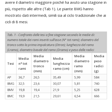
avere il diametro maggiore poiché ha avuto una stagione in
più, rispetto alle altre (Tab 1). Le piante 8MG hanno
mostrato dati intermedi, simili sia al ciclo tradizionale che ai
cicli di 8 mesi.
Tab. 1 - Confronto delle tesi a fine stagione secondo le medie di:
numero totale dei rami inseriti sull’asse (N° tot rami); diametro del
tronco sotto la prima impalcatura (Dtron); lunghezza del ramo
(Lramo), diametro basale del ramo (Dramo) e peso delle radici
Media
Media
Media
Media
Media
diametro
diametro
peso
Tesi
n° tot
lunghezza
tronco
ramo
radici
rami
ramo (cm)
(mm)
(mm)
(g)
AP
36,7
26,5
35,49
5,99
584
8MG
32,5
23,6
30,07
5,81
740
8MV
19,8
19,4
21,9
5,25
628
8MC
19,9
21,5
29,61
6,54
666