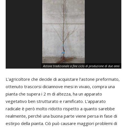
Pi
Astone tradizionale a fine ciclo di produzione di due anni
ca
L’agricoltore che decide di acquistare l’astone preformato,
ottenuto trascorsi diciannove mesi in vivaio, compra una
pianta che supera i 2 m di altezza, ha un apparato
vegetativo ben strutturato e ramificato. L’apparato
radicale è però molto ridotto rispetto a quanto sarebbe
realmente, perché una buona parte viene persa in fase di
estirpo della pianta. Ciò può causare maggiori problemi di