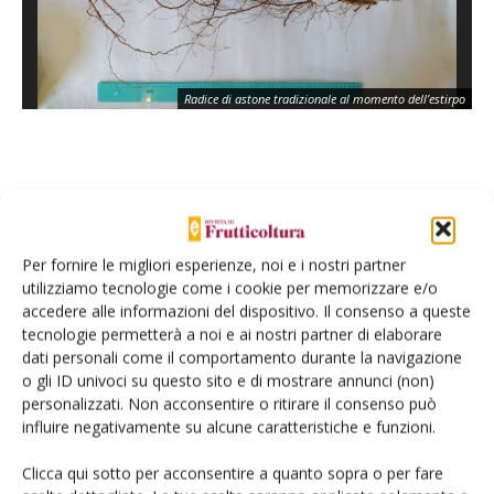
Ap
Radice di astone tradizionale al momento dell’estirpo
pa
La figura 1 rappresenta la
crescita del diametro dell’asse
principale lungo la stagione
, delle diverse tesi. Si
possono distinguere nel grafico cinque fasi comuni a tutte
Per fornire le migliori esperienze, noi e i nostri partner
utilizziamo tecnologie come i cookie per memorizzare e/o
le tesi: tre fasi di crescita lenta separate da due fasi di
accedere alle informazioni del dispositivo. Il consenso a queste
crescita accelerata.
tecnologie permetterà a noi e ai nostri partner di elaborare
dati personali come il comportamento durante la navigazione
o gli ID univoci su questo sito e di mostrare annunci (non)
personalizzati. Non acconsentire o ritirare il consenso può
influire negativamente su alcune caratteristiche e funzioni.
Clicca qui sotto per acconsentire a quanto sopra o per fare