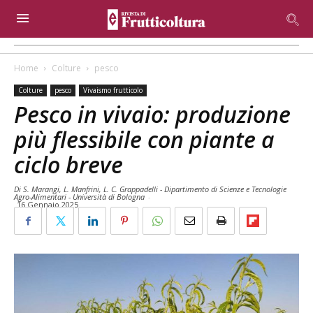
Home
Colture
pesco
Colture
pesco
Vivaismo frutticolo
Pesco in vivaio: produzione
più flessibile con piante a
ciclo breve
Di S. Marangi, L. Manfrini, L. C. Grappadelli - Dipartimento di Scienze e Tecnologie
Agro-Alimentari - Università di Bologna
-
16 Gennaio 2025