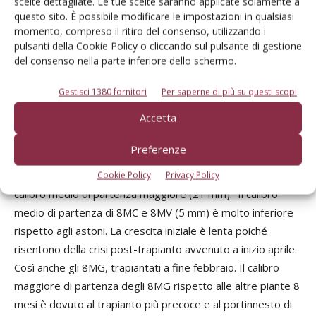
scelte dettagliate. Le tue scelte saranno applicate solamente a
questo sito. È possibile modificare le impostazioni in qualsiasi
momento, compreso il ritiro del consenso, utilizzando i
pulsanti della Cookie Policy o cliccando sul pulsante di gestione
Fig. 1 Andamento di crescita del calibro dell'asse principale lungo la stagione
del consenso nella parte inferiore dello schermo.
2022, suddivisa in fasi.
Fase 2 e 4 di crescita veloce; fase 1,3 e crescita lenta. I
valori contrassegnati con un asterisco (*) indicano che la differenza tra le tesi per i
Gestisci 1380 fornitori
Per saperne di più su questi scopi
valori esaminati è risultata statisticamente significativa. Separazione medie con T-
test.
Accetta
La prima fase (fig. 1, Fase 1) di crescita è lenta e
Preferenze
corrisponde al mese di maggio. Gli astoni, essendo
presenti in campo già dall’anno precedente, hanno un
Cookie Policy
Privacy Policy
calibro medio di partenza maggiore (21 mm). Il calibro
medio di partenza di 8MC e 8MV (5 mm) è molto inferiore
rispetto agli astoni. La crescita iniziale è lenta poiché
risentono della crisi post-trapianto avvenuto a inizio aprile.
Così anche gli 8MG, trapiantati a fine febbraio. Il calibro
maggiore di partenza degli 8MG rispetto alle altre piante 8
mesi è dovuto al trapianto più precoce e al portinnesto di