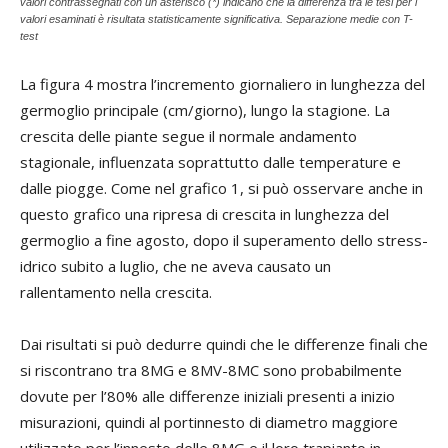
valori contrassegnati con un asterisco (*) indicano che la differenza tra le tesi per i
valori esaminati è risultata statisticamente significativa. Separazione medie con T-
test
La figura 4 mostra l’incremento giornaliero in lunghezza del
germoglio principale (cm/giorno), lungo la stagione. La
crescita delle piante segue il normale andamento
stagionale, influenzata soprattutto dalle temperature e
dalle piogge. Come nel grafico 1, si può osservare anche in
questo grafico una ripresa di crescita in lunghezza del
germoglio a fine agosto, dopo il superamento dello stress-
idrico subito a luglio, che ne aveva causato un
rallentamento nella crescita.
Dai risultati si può dedurre quindi che le differenze finali che
si riscontrano tra 8MG e 8MV-8MC sono probabilmente
dovute per l’80% alle differenze iniziali presenti a inizio
misurazioni, quindi al portinnesto di diametro maggiore