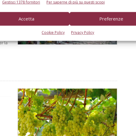
Gestisci 1378 fornitori
Per saperne di più su questi scopi
Accetta
Preferenze
ente,
a
Cookie Policy
Privacy Policy
essario
er la