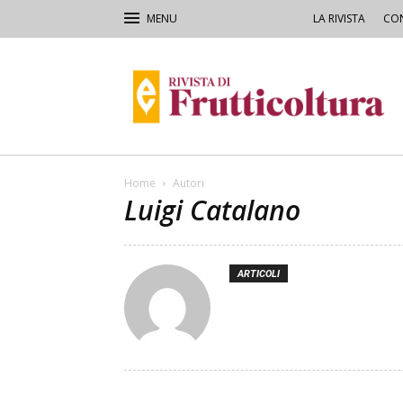
LA RIVISTA
CON
Rivista
di
Frutticoltura
e
Ortofloricoltura
Home
Autori
Luigi Catalano
ARTICOLI