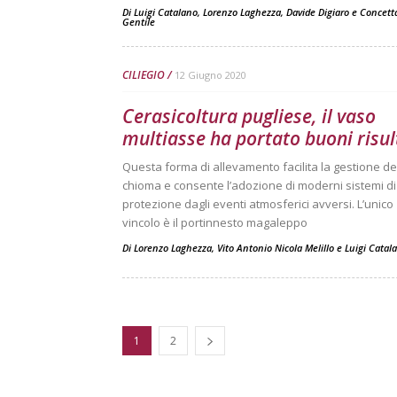
Di
Luigi Catalano
,
Lorenzo Laghezza
,
Davide Digiaro
e
Concett
Gentile
CILIEGIO
12 Giugno 2020
Cerasicoltura pugliese, il vaso
multiasse ha portato buoni risul
Questa forma di allevamento facilita la gestione de
chioma e consente l’adozione di moderni sistemi di
protezione dagli eventi atmosferici avversi. L’unico
vincolo è il portinnesto magaleppo
Di
Lorenzo Laghezza
,
Vito Antonio Nicola Melillo
e
Luigi Catal
1
2