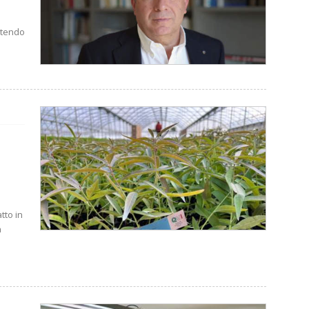
ettendo
tto in
a