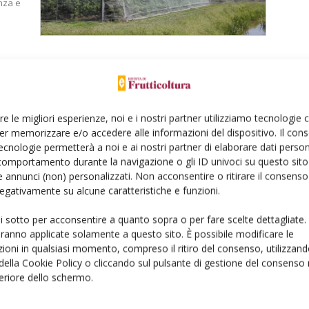
nza e
di
re le migliori esperienze, noi e i nostri partner utilizziamo tecnologie
er memorizzare e/o accedere alle informazioni del dispositivo. Il con
ecnologie permetterà a noi e ai nostri partner di elaborare dati person
comportamento durante la navigazione o gli ID univoci su questo sito 
en
 annunci (non) personalizzati. Non acconsentire o ritirare il consens
di
 negativamente su alcune caratteristiche e funzioni.
ve di
più
ui sotto per acconsentire a quanto sopra o per fare scelte dettagliate.
aranno applicate solamente a questo sito. È possibile modificare le
ioni in qualsiasi momento, compreso il ritiro del consenso, utilizzand
 della Cookie Policy o cliccando sul pulsante di gestione del consenso 
feriore dello schermo.