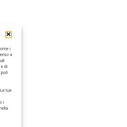
 come i
senso a
ali
e di
o può
 Le tue
o i
nella