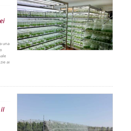
ei
ta una
to
nale
zie ai
il