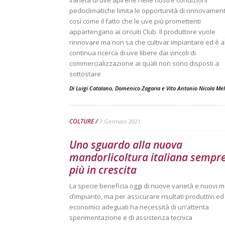
varietà di uve apirene nelle nostre condizioni
pedoclimatiche limita le opportunità di rinnovament
così come il fatto che le uve più promettenti
appartengano ai circuiti Club. Il produttore vuole
rinnovare ma non sa che cultivar impiantare ed è a
continua ricerca di uve libere dai vincoli di
commercializzazione ai quali non sono disposti a
sottostare
Di
Luigi Catalano
,
Domenico Zagaria
e
Vito Antonio Nicola Mel
COLTURE
7 Gennaio 2021
Uno sguardo alla nuova
mandorlicoltura italiana sempr
più in crescita
La specie beneficia oggi di nuove varietà e nuovi m
d’impianto, ma per assicurare risultati produttivi ed
economici adeguati ha necessità di un’attenta
sperimentazione e di assistenza tecnica