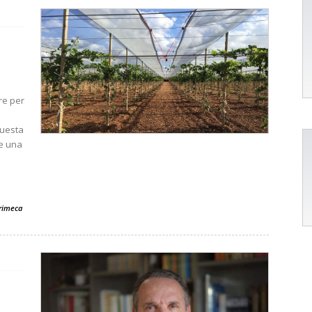
re per
Questa
re una
grimeca