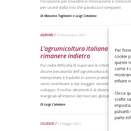
l'occasione per investire in innovazione e conosce
per uscire dalla crisi che paralizza il comparto
Di
Massimo Tagliavini
e
Luigi Catalano
AGRUMI
19 Novembre 2021
L’agrumicoltura italiana rischia 
Per forni
rimanere indietro
cookie p
queste t
Pur nella difficoltà di superare le criticità strutturali,
come il 
alcune peculiarità dell'agrumicoltura italiana, se b
mostrare
interpretate e tradotte in azioni pratiche, possono 
influire
certo contribuire a dar maggior serenità e prospetti
sviluppo. Il rischio altrimenti è di diventare sempre 
Clicca q
marginali all'interno del mercato globale
scelte s
Di
Luigi Catalano
impostaz
pulsanti
parte in
CILIEGIO
17 Maggio 2021