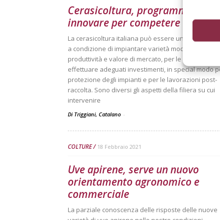
Cerasicoltura, programmare e
innovare per competere
La cerasicoltura italiana può essere una sfida vinc
a condizione di impiantare varietà moderne, ad alt
produttività e valore di mercato, per le quali è nec
effettuare adeguati investimenti, in special modo p
protezione degli impianti e per le lavorazioni post-
raccolta. Sono diversi gli aspetti della filiera su cui
intervenire
Di Triggiani, Catalano
-
COLTURE
18 Febbraio 2021
Uve apirene, serve un nuovo
orientamento agronomico e
commerciale
La parziale conoscenza delle risposte delle nuove