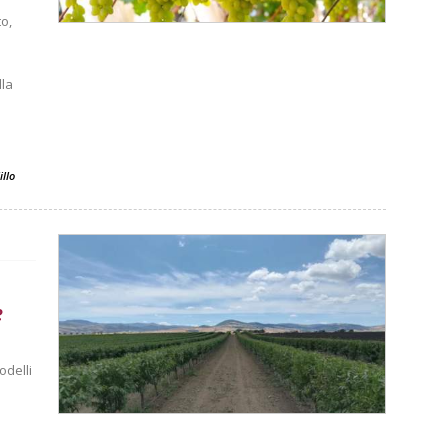
o,
lla
illo
e
odelli