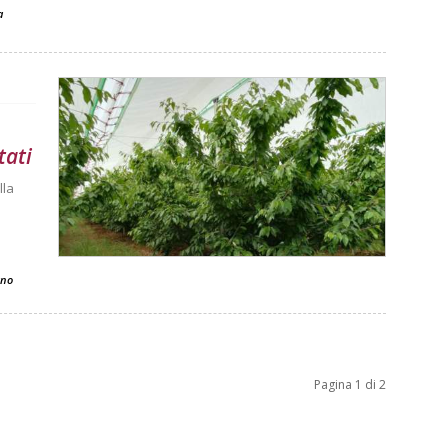
a
tati
lla
ano
Pagina 1 di 2