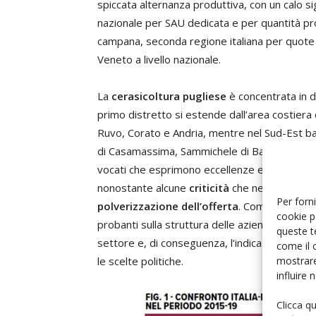
spiccata alternanza produttiva, con un calo sig
nazionale per SAU dedicata e per quantità pro
campana, seconda regione italiana per quote
Veneto a livello nazionale.
La
cerasicoltura pugliese
è concentrata in d
primo distretto si estende dall’area costiera di
Ruvo, Corato e Andria, mentre nel Sud-Est bar
di Casamassima, Sammichele di Bari, Turi, Rut
vocati che esprimono eccellenze e capacità p
nonostante alcune
criticità
che ne frenano lo
Per forni
polverizzazione dell’offerta
. Come per altri
cookie p
probanti sulla struttura delle aziende cerasico
queste t
settore e, di conseguenza, l’indicazione di lin
come il 
mostrare
le scelte politiche.
influire
Clicca q