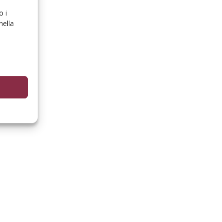
o i
nella