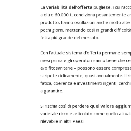
La
variabilità dell’offerta
pugliese, i cui racc
a oltre 60.000 t, condiziona pesantemente anch
prodotto, hanno oscillazioni anche molto alte
pochi giorni, mettendo così in grandi difficol
fetta più grande del mercato.
Con l’attuale sistema d’offerta permane semp
mesi prima e gli operatori sanno bene che c
e/o fitosanitarie – possono essere comprese
si ripete ciclicamente, quasi annualmente. Il ri
fatica, coerenza e investimenti ingenti, cerchi
a garantire.
Si rischia così di
perdere quel valore aggiun
varietale ricco e articolato come quello attua
rilevabile in altri Paesi.