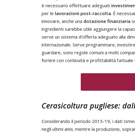
è necessario effettuare adeguati
investimen
per le
lavorazioni post-raccolta
. È necessar
innovare, anche una
dotazione finanziaria
su
ingredienti sarebbe utile aggiungere la capac
serve un sistema d’offerta adeguato alla dimen
internazionale. Serve programmare, investir
guardare, sono regole comuni a molti comparti 
fornire con continuità e profittabilità l’attual
Leggi anche "Cerasicol
ha porta
Cerasicoltura pugliese: dal
Considerando il periodo 2015-19, i dati Isme
negli ultimi anni, mentre la produzione, sopra