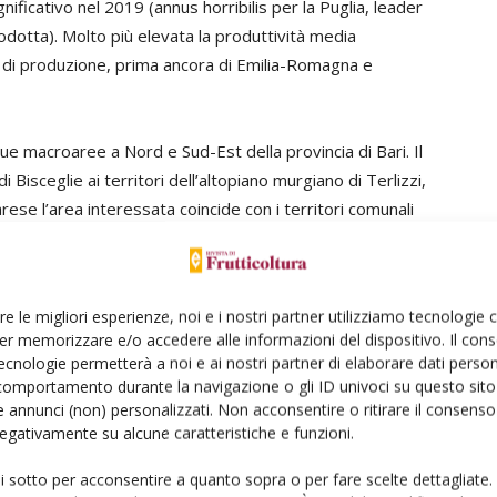
nificativo nel 2019 (annus horribilis per la Puglia, leader
dotta). Molto più elevata la produttività media
 di produzione, prima ancora di Emilia-Romagna e
ue macroaree a Nord e Sud-Est della provincia di Bari. Il
 Bisceglie ai territori dell’altopiano murgiano di Terlizzi,
ese l’area interessata coincide con i territori comunali
igliano, Conversano e Castellana Grotte. Vasti territori
roduttiva importanti anche in questo comparto,
 sviluppo, come la
scarsità di informazioni
e la
re le migliori esperienze, noi e i nostri partner utilizziamo tecnologie
 comparti produttivi agricoli, mancano purtroppo dati
er memorizzare e/o accedere alle informazioni del dispositivo. Il con
le, lacuna che rende difficile un’analisi approfondita del
ecnologie permetterà a noi e ai nostri partner di elaborare dati person
ee di sviluppo chiare, in grado di orientare con precisione
comportamento durante la navigazione o gli ID univoci su questo sito 
 annunci (non) personalizzati. Non acconsentire o ritirare il consens
 negativamente su alcune caratteristiche e funzioni.
ui sotto per acconsentire a quanto sopra o per fare scelte dettagliate.