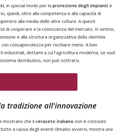
ti
, in special modo per la
protezione degli impianti
e
io, quindi, oltre alla competenza e alla capacità di
periore alla media delle altre colture. A questi
ità di cooperare e la conoscenza del mercato. In sintesi,
sione e alla struttura organizzativa della clientela
e con consapevolezza per rischiare meno. A ben
industriali, dettami a cui l’agricoltura moderna, se vuol
e sistema distributivo, non può sottrarsi.
tura pugliese, il vaso multiasse
to buoni risultati"
la tradizione all'innovazione
a mostrano che il
ceraseto italiano
non è cresciuto
ttutto a causa degli eventi climatici avversi, mostra una