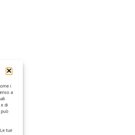
 come i
senso a
ali
e di
o può
 Le tue