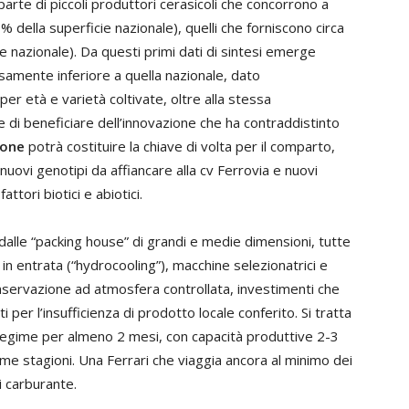
arte di piccoli produttori cerasicoli che concorrono a
0% della superficie nazionale), quelli che forniscono circa
 nazionale). Da questi primi dati di sintesi emerge
amente inferiore a quella nazionale, dato
er età e varietà coltivate, oltre alla stessa
e di beneficiare dell’innovazione che ha contraddistinto
ione
potrà costituire la chiave di volta per il comparto,
nuovi genotipi da affiancare alla cv Ferrovia e nuovi
ttori biotici e abiotici.
alle “packing house” di grandi e medie dimensioni, tutte
 in entrata (“hydrocooling”), macchine selezionatrici e
conservazione ad atmosfera controllata, investimenti che
ti per l’insufficienza di prodotto locale conferito. Si tratta
regime per almeno 2 mesi, con capacità produttive 2-3
ime stagioni. Una Ferrari che viaggia ancora al minimo dei
i carburante.