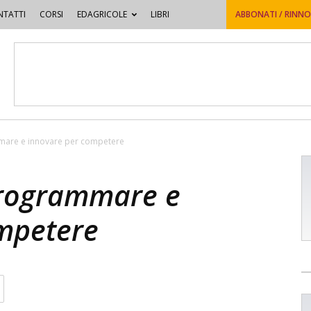
TATTI
CORSI
EDAGRICOLE
LIBRI
ABBONATI / RINN
mare e innovare per competere
programmare e
mpetere