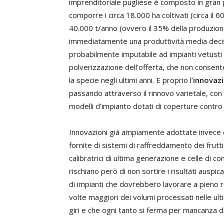
imprenditoriale pugliese è composto in gran p
comporre i circa 18.000 ha coltivati (circa il 6
40.000 t/anno (ovvero il 35% della produzione
immediatamente una produttività media decis
probabilmente imputabile ad impianti vetusti p
polverizzazione dell’offerta, che non consent
la specie negli ultimi anni. E proprio l’
innovaz
passando attraverso il rinnovo varietale, con 
modelli d’impianto dotati di coperture contro fa
Innovazioni già ampiamente adottate invece d
fornite di sistemi di raffreddamento dei frutti
calibratrici di ultima generazione e celle di 
rischiano però di non sortire i risultati auspica
di impianti che dovrebbero lavorare a pieno 
volte maggiori dei volumi processati nelle ult
giri e che ogni tanto si ferma per mancanza d