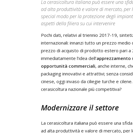
La cerasicoltura italiana può essere una sfi
ad alta produttività e valore di mercato, per 
special modo per la protezione degli impianti 
aspetti della filiera su cui intervenire
Pochi dati, relativi al triennio 2017-19, sintetiz
internazionali: innanzi tutto un prezzo medio
prezzo di acquisto di prodotto estero pari a
immediatamente l’idea dell’
apprezzamento
r
opportunità commerciali
, anche interne, ch
packaging innovativi e attrattivi; senza consi
cinese, oggi invaso da ciliegie turche e cile
cerasicoltura nazionale più competitiva?
Modernizzare il settore
La cerasicoltura italiana può essere una sfid
ad alta produttività e valore di mercato, per 