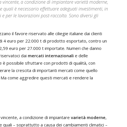
da vincente, a condizione di impiantare varietà moderne,
le quali è necessario effettuare adeguati investimenti, in
e per le lavorazioni post-raccolta. Sono diversi gli
zano il favore riservato alle ciliegie italiane dai clienti
 di 4 euro per 22.000 t di prodotto esportato, contro un
 2,59 euro per 27.000 t importate. Numeri che danno
iservatoci dai
mercati internazionali
e delle
e è possibile sfruttare con prodotti di qualità, con
derare la crescita di importanti mercati come quello
ne. Ma come aggredire questi mercati e rendere la
a vincente, a condizione di impiantare
varietà moderne
,
le quali – soprattutto a causa dei cambiamenti climatici –