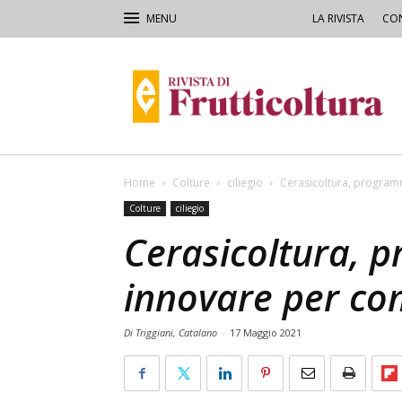
LA RIVISTA
CON
Rivista
di
Frutticoltura
e
Ortofloricoltura
Home
Colture
ciliegio
Cerasicoltura, program
Colture
ciliegio
Cerasicoltura, 
innovare per co
Di Triggiani, Catalano
-
17 Maggio 2021