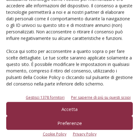
accedere alle informazioni del dispositivo. Il consenso a queste
tecnologie permetterà a noi e ai nostri partner di elaborare
dati personali come il comportamento durante la navigazione
o gli ID univoci su questo sito e di mostrare annunci (non)
personalizzati. Non acconsentire o ritirare il consenso può
influire negativamente su alcune caratteristiche e funzioni.
Clicca qui sotto per acconsentire a quanto sopra o per fare
Dalla stessa categoria
scelte dettagliate. Le tue scelte saranno applicate solamente a
questo sito. È possibile modificare le impostazioni in qualsiasi
momento, compreso il ritiro del consenso, utilizzando i
MELO
6 Agosto 2026
pulsanti della Cookie Policy o cliccando sul pulsante di gestione
Mele, la produzione europea
del consenso nella parte inferiore dello schermo.
scenderà sotto i 10 milioni di
Gestisci 1378 fornitori
Per saperne di più su questi scopi
tonnellate
Accetta
Secondo le previsioni di Prognosfruit 2026, pesano nel bilancio gli
eventi climatici estremi. Ma le prospettive di mercato sono buone
Preferenze
Di
Redazione Frutticoltura
Cookie Policy
Privacy Policy