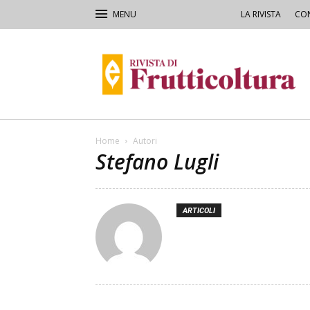
LA RIVISTA
CON
Rivista
di
Frutticoltura
e
Ortofloricoltura
Home
Autori
Stefano Lugli
ARTICOLI