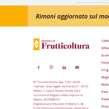
Rimani aggiornato sul mon
Colt
Dife
Econ
Fert
Irri
Migl
© Tecniche Nuove Spa. Tutti i diritti
Noti
riservati. Sede legale Via Eritrea 21 - 20157
Milano | Codice fiscale, Partita IVA e
Post
Iscrizione al Registro delle imprese di
Pota
Milano: 00753480151
Registrazione tribunale di Milano n. 68 -
Prezz
05.03.2014 (precedentemente registrata al