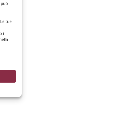
o può
 Le tue
o i
nella