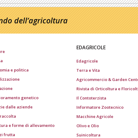
do dell’agricoltura
EDAGRICOLE
ure
sa
Edagricole
omia e politica
Terra e Vita
ilizzazione
Agricommercio & Garden Cent
gazione
Rivista di Orticoltura e Floricol
ioramento genetico
Il Contoterzista
zie dalle aziende
Informatore Zootecnico
 raccolta
Macchine Agricole
tura e forme di allevamento
Olivo e Olio
i frutta
Suinicoltura