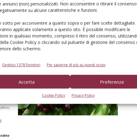
 annunci (non) personalizzati. Non acconsentire o ritirare il consens
 negativamente su alcune caratteristiche e funzioni.
n un
ui sotto per acconsentire a quanto sopra o per fare scelte dettagliate.
aranno applicate solamente a questo sito. È possibile modificare le
ioni in qualsiasi momento, compreso il ritiro del consenso, utilizzand
 della Cookie Policy o cliccando sul pulsante di gestione del consenso 
i
feriore dello schermo.
Gestisci 1378 fornitori
Per saperne di più su questi scopi
Accetta
Preferenze
”
Cookie Policy
Privacy Policy
ativo,
g
ndrea