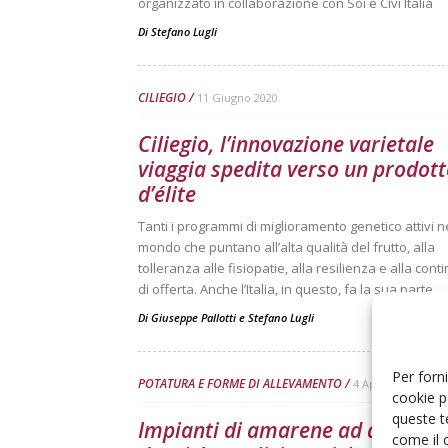
organizzato in collaborazione con Soi e Civi Italia
Di
Stefano Lugli
CILIEGIO
11 Giugno 2020
Ciliegio, l’innovazione varietale
viaggia spedita verso un prodot
d’élite
Tanti i programmi di miglioramento genetico attivi n
mondo che puntano all’alta qualità del frutto, alla
tolleranza alle fisiopatie, alla resilienza e alla conti
di offerta. Anche l’Italia, in questo, fa la sua parte
Di
Giuseppe Pallotti
e
Stefano Lugli
Per forni
POTATURA E FORME DI ALLEVAMENTO
4 Aprile 2019
cookie p
queste t
Impianti di amarene ad alta
come il 