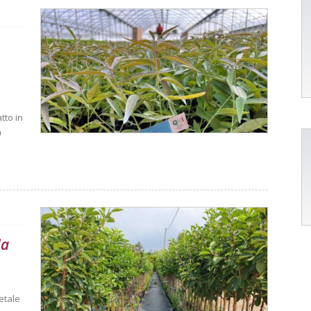
tto in
a
la
etale