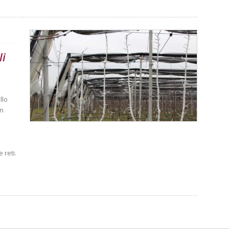
li
llo
in
 reti.