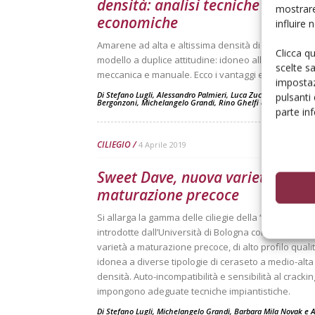
densità: analisi tecniche ed
mostrare
economiche
influire
Amarene ad alta e altissima densità di impianto co
Clicca q
modello a duplice attitudine: idoneo alla raccolta
scelte s
meccanica e manuale. Ecco i vantaggi economici
impostaz
Di
Stefano Lugli
,
Alessandro Palmieri
,
Luca Zucchi
,
Lorenzo
pulsanti
Bergonzoni
,
Michelangelo Grandi
,
Rino Ghelfi
e
Cesare Intrier
parte in
CILIEGIO
4 Aprile 2019
Sweet Dave, nuova varietà a
maturazione precoce
Si allarga la gamma delle ciliegie della “serie Sweet
introdotte dall’Università di Bologna con una nuova
varietà a maturazione precoce, di alto profilo qualit
idonea a diverse tipologie di ceraseto a medio-alta
densità. Auto-incompatibilità e sensibilità al crackin
impongono adeguate tecniche impiantistiche.
Di
Stefano Lugli
,
Michelangelo Grandi
,
Barbara Mila Novak
e
A