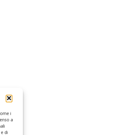
 come i
senso a
ali
e di