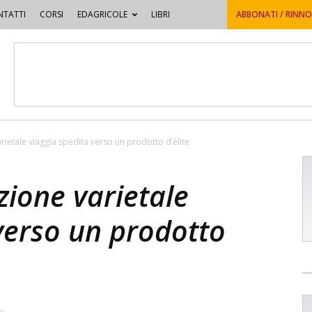
TATTI
CORSI
EDAGRICOLE
LIBRI
ABBONATI / RINN
arietale viaggia spedita verso un prodotto d’élite
azione varietale
verso un prodotto