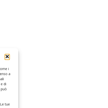
 come i
senso a
ali
e di
o può
 Le tue