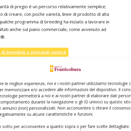
iarità di pregio è un percorso relativamente semplice;
 di creare, con poche varietà, linee di prodotto di alta
qualche programma di breeding ha iniziato a lavorare in
ultati anche sul piano commerciale, come avvenuto ad
t®.
di breeding e principali varietà
uti più interessanti per il rinnovamento varietale della
ibili sulla
re le migliori esperienze, noi e i nostri partner utilizziamo tecnologie
er memorizzare e/o accedere alle informazioni del dispositivo. Il con
Frutticoltura n.5/2020
ecnologie permetterà a noi e ai nostri partner di elaborare dati person
comportamento durante la navigazione o gli ID univoci su questo sito 
 annunci (non) personalizzati. Non acconsentire o ritirare il consens
itale
al
perché abbonarsi
 negativamente su alcune caratteristiche e funzioni.
ui sotto per acconsentire a quanto sopra o per fare scelte dettagliate.