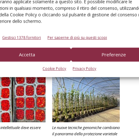
aranno applicate solamente a questo sito. È possibile modificare le
ioni in qualsiasi momento, compreso il ritiro del consenso, utilizzand
 della Cookie Policy o cliccando sul pulsante di gestione del consenso 
feriore dello schermo.
Gestisci 1378 fornitori
Per saperne di più su questi scopi
Linkedin
Pinterest
Email
Accetta
Preferenze
Cookie Policy
Privacy Policy
intellettuale deve essere
Le nuove tecniche genomiche cambiano
il panorama della protezione varietale