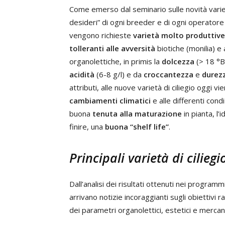
Come emerso dal seminario sulle novità varieta
desideri” di ogni breeder e di ogni operatore d
vengono richieste
varietà molto produttive
tolleranti alle avversità
biotiche (monilia) e 
organolettiche, in primis la
dolcezza
(> 18 °B
acidità
(6-8 g/l) e da
croccantezza
e
durez
attributi, alle nuove varietà di ciliegio oggi vi
cambiamenti climatici
e alle differenti condi
buona
tenuta alla maturazione
in pianta, l’
finire, una
buona “shelf life”
.
Principali varietà di cilieg
Dall’analisi dei risultati ottenuti nei progra
arrivano notizie incoraggianti sugli obiettivi r
dei parametri organolettici, estetici e mercanti