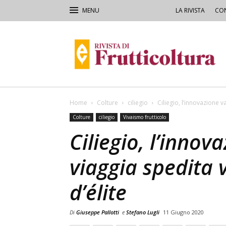
LA RIVISTA
CON
Rivista
di
Frutticoltura
e
Ortofloricoltura
Home
Colture
ciliegio
Ciliegio, l’innovazione v
Colture
ciliegio
Vivaismo frutticolo
Ciliegio, l’innov
viaggia spedita 
d’élite
Di
Giuseppe Pallotti
e
Stefano Lugli
11 Giugno 2020