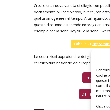
Creare una nuova varietà di ciliegio con pecul
decisamente più complesso, invece, l’obiettivo
qualità omogenee nel tempo. A tal riguardo, 
questa direzione ottenendo incoraggianti ris
esempio con la serie Royal® e la serie Swee
Tabella - P
rogrammi 
Le descrizioni approfondite dei genotipi riten
cerasicoltura nazionale ed europea sono dispon
Per forni
cookie p
rivista di 
queste t
come il 
mostrare
Dall’
edicola dig
influire
Clicca q