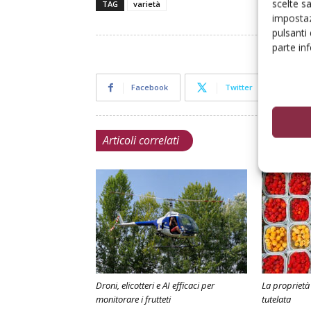
scelte s
TAG
varietà
impostaz
pulsanti
parte in
Facebook
Twitter
Articoli correlati
Droni, elicotteri e AI efficaci per
La proprietà 
monitorare i frutteti
tutelata