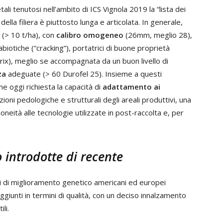
li tenutosi nell’ambito di ICS Vignola 2019 la “lista dei
ella filiera è piuttosto lunga e articolata. In generale,
(> 10 t/ha), con
calibro omogeneo
(26mm, meglio 28),
abiotiche (“cracking”), portatrici di buone proprietà
rix), meglio se accompagnata da un buon livello di
za
adeguate (> 60 Durofel 25). Insieme a questi
ene oggi richiesta la capacità di
adattamento ai
zioni pedologiche e strutturali degli areali produttivi, una
idoneità alle tecnologie utilizzate in post-raccolta e, per
io introdotte di recente
mmi di miglioramento genetico americani ed europei
aggiunti in termini di qualità, con un deciso innalzamento
li.