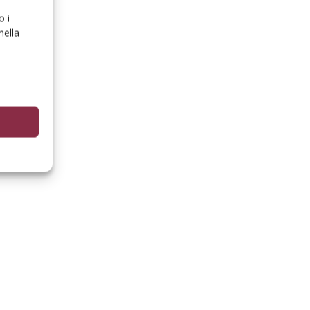
o i
nella