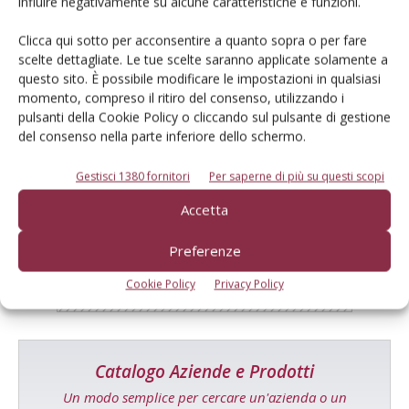
influire negativamente su alcune caratteristiche e funzioni.
Clicca qui sotto per acconsentire a quanto sopra o per fare
Facebook
Twitter
scelte dettagliate. Le tue scelte saranno applicate solamente a
questo sito. È possibile modificare le impostazioni in qualsiasi
momento, compreso il ritiro del consenso, utilizzando i
pulsanti della Cookie Policy o cliccando sul pulsante di gestione
del consenso nella parte inferiore dello schermo.
E-magazine
Gestisci 1380 fornitori
Per saperne di più su questi scopi
Tecniche, prodotti e servizi dalle aziende
Accetta
Preferenze
Cookie Policy
Privacy Policy
Catalogo Aziende e Prodotti
Un modo semplice per cercare un'azienda o un