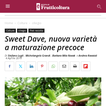
Home
Colture
ciliegio
Colture
ciliegio
Post raccolta
Sweet Dave, nuova varietà
a maturazione precoce
Di
Stefano Lugli
,
Michelangelo Grandi
,
Barbara Mila Novak
e
Andrea Ravaioli
4 Aprile 2019