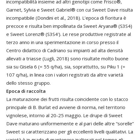
incompatibilità insieme ad altri genotipi come Frisco®,
Garnet, Sylvia e Sweet Gabriel® con cui Sweet Dave risulta
incompatibile (Dondini et al., 2018). L’epoca di fioritura è
precoce e risulta ben impollinata da Sweet Aryana® (S3S4)
e Sweet Lorenz® (S3S4’). Le rese produttive registrate al
terzo anno in una sperimentazione in corso presso il
Centro didattico di Cadriano su impianti ad alta densità
allevati a triasse (Lugli, 2018) sono risultate molto buone
sia su Gisela 6 (= 55 q/ha), sia, soprattutto, su Piku 1 (=
107 q/ha), in linea con i valori registrati da altre varietà
dello stesso gruppo.
Epoca di raccolta
La maturazione dei frutti risulta coincidente con lo stacco
principale di B. Burlat ed avviene di norma, nel territorio
vignolese, intorno al 20-25 maggio. Le drupe di Sweet
Dave maturano uniformemente e al pari delle altre “sorelle”
Sweet si caratterizzano per gli eccellenti livelli qualitativi. La
varietà è in grado di mantenere inalterati nel tempo gli