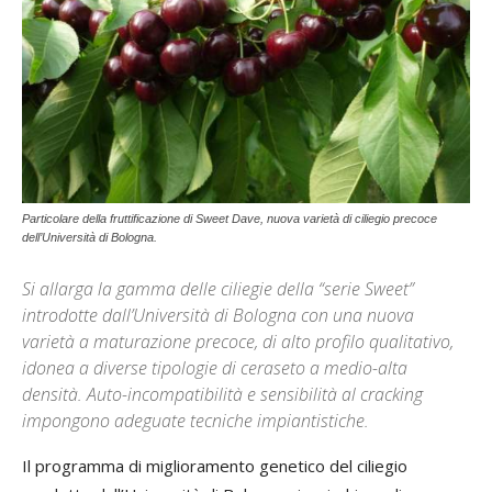
Particolare della fruttificazione di Sweet Dave, nuova varietà di ciliegio precoce
dell’Università di Bologna.
Si allarga la gamma delle ciliegie della “serie Sweet”
introdotte dall’Università di Bologna con una nuova
varietà a maturazione precoce, di alto profilo qualitativo,
idonea a diverse tipologie di ceraseto a medio-alta
densità. Auto-incompatibilità e sensibilità al cracking
impongono adeguate tecniche impiantistiche.
Il programma di miglioramento genetico del ciliegio