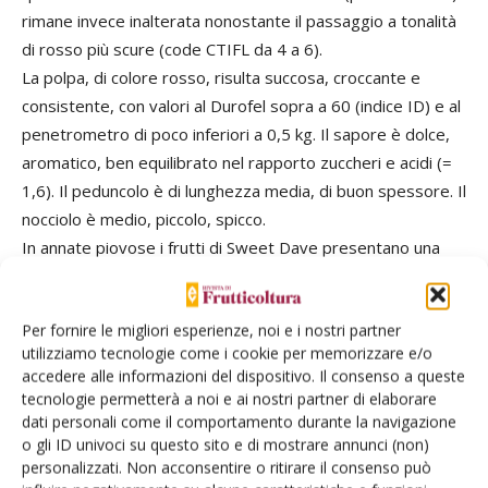
rimane invece inalterata nonostante il passaggio a tonalità
di rosso più scure (code CTIFL da 4 a 6).
La polpa, di colore rosso, risulta succosa, croccante e
consistente, con valori al Durofel sopra a 60 (indice ID) e al
penetrometro di poco inferiori a 0,5 kg. Il sapore è dolce,
aromatico, ben equilibrato nel rapporto zuccheri e acidi (=
1,6). Il peduncolo è di lunghezza media, di buon spessore. Il
nocciolo è medio, piccolo, spicco.
In annate piovose i frutti di Sweet Dave presentano una
sensibilità al “cracking” da media ad elevata, secondo il
momento e l’entità delle precipitazioni. Le screpolature
Per fornire le migliori esperienze, noi e i nostri partner
possono interessare l’area peduncolare e quella apicale del
utilizziamo tecnologie come i cookie per memorizzare e/o
frutto. Trattandosi di una varietà di alto pregio, qualitativo
accedere alle informazioni del dispositivo. Il consenso a queste
e commerciale, si consiglia l’adozione di sistemi di
tecnologie permetterà a noi e ai nostri partner di elaborare
copertura antipioggia o “multitasking”.
dati personali come il comportamento durante la navigazione
o gli ID univoci su questo sito e di mostrare annunci (non)
personalizzati. Non acconsentire o ritirare il consenso può