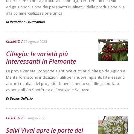
un’eccellenza dell’agricoltura di montagna in Trentino e in Alto
Adige. Condivisione dei parametri qualitativi della produzione, via
alla commercializzazione unica
Di
Redazione Frutticoltura
CILIEGIO
27 Agosto 2025
Ciliegio: le varietà più
interessanti in Piemonte
Le prove varietali condotte su nuove cultivar di ciliegio da Agrion a
Manta forniscono indicazioni utili per i nuovi impianti. Interessanti
anche i risultati del progetto di investimento sul ciliegio portato
avanti dall'Op Sanifrutta di Costigliole Saluzzo
Di
Davide Gallesio
CILIEGIO
9 Giugno 2025
Salvi Vivai apre le porte del