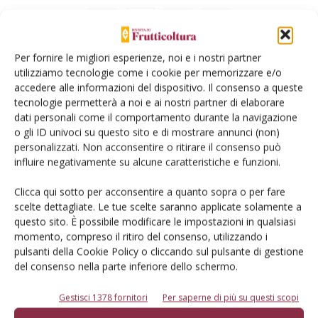
Per fornire le migliori esperienze, noi e i nostri partner
© Tecniche Nuove Spa. Tutti i diritti riservati. Sede legale Via Eritrea 21 -
utilizziamo tecnologie come i cookie per memorizzare e/o
20157 Milano | Codice fiscale, Partita IVA e Iscrizione al Registro delle
accedere alle informazioni del dispositivo. Il consenso a queste
imprese di Milano: 00753480151
tecnologie permetterà a noi e ai nostri partner di elaborare
Registrazione tribunale di Milano n. 68 - 05.03.2014 (precedentemente
registrata al Tribunale di Bologna n. 4999 del 22/07/1982)
dati personali come il comportamento durante la navigazione
ROC "Poste italiane Spa – sped. A.P. - DL 353/2003 conv. L. 27/02/2004 n. 46,
o gli ID univoci su questo sito e di mostrare annunci (non)
art. 1 c. 1: CN/BO" ROC n° 24344 dell’11 marzo 2014
personalizzati. Non acconsentire o ritirare il consenso può
influire negativamente su alcune caratteristiche e funzioni.
Colture
Difesa
Clicca qui sotto per acconsentire a quanto sopra o per fare
scelte dettagliate. Le tue scelte saranno applicate solamente a
Economia e politica
questo sito. È possibile modificare le impostazioni in qualsiasi
Fertilizzazione
momento, compreso il ritiro del consenso, utilizzando i
pulsanti della Cookie Policy o cliccando sul pulsante di gestione
Irrigazione
del consenso nella parte inferiore dello schermo.
Miglioramento genetico
Notizie dalle aziende
Gestisci 1378 fornitori
Per saperne di più su questi scopi
Post raccolta