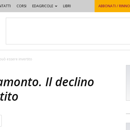
TATTI
CORSI
EDAGRICOLE
LIBRI
ABBONATI / RINN
 può essere invertito
amonto. Il declino
tito