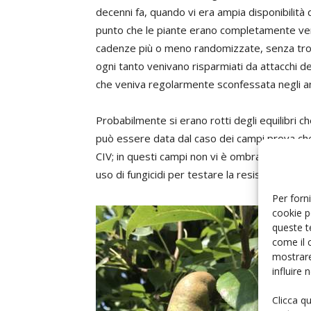
decenni fa, quando vi era ampia disponibilità d
punto che le piante erano completamente verni
cadenze più o meno randomizzate, senza trova
ogni tanto venivano risparmiati da attacchi d
che veniva regolarmente sconfessata negli an
Probabilmente si erano rotti degli equilibri 
può essere data dal caso dei campi prova ch
CIV; in questi campi non vi è ombra di macul
uso di fungicidi per testare la resistenza delle
Per forni
cookie p
queste t
come il 
mostrare
influire
Clicca q