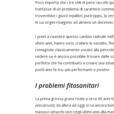
Poco importa che i tre chili di pere raccolti q
trattasse di un problema di carattere commerc
troverebbe i giusti equilibri; purtroppo, la v
le cui origini risalgono ad almeno un decennio 
I primi a risentire questo cambio radicale nell’u
ultimi anni, hanno visto crollare le vendite, f
romagnole classicamente vocate alla pericoltur
vedere se è ancora possibile trovare delle so
perfetta che ha contribuito a creare una situ
pochi anni fa tra i più performanti e positivi.
I problemi fitosanitari
La prima grossa grana risale a circa 40 anni f
vesicarium
)
; da allora ad oggi si sa ancora b
massicci attacchi visti negli ultimi anni alla 