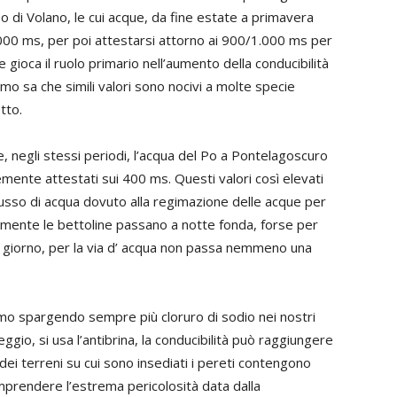
Po di Volano, le cui acque, da fine estate a primavera
.000 ms, per poi attestarsi attorno ai 900/1.000 ms per
 gioca il ruolo primario nell’aumento della conducibilità
omo sa che simili valori sono nocivi a molte specie
tto.
he, negli stessi periodi, l’acqua del Po a Pontelagoscuro
temente attestati sui 400 ms. Questi valori così elevati
lusso di acqua dovuto alla regimazione delle acque per
ilmente le bettoline passano a notte fonda, forse per
 il giorno, per la via d’ acqua non passa nemmeno una
mo spargendo sempre più cloruro di sodio nei nostri
eggio, si usa l’antibrina, la conducibilità può raggiungere
i dei terreni su cui sono insediati i pereti contengono
comprendere l’estrema pericolosità data dalla