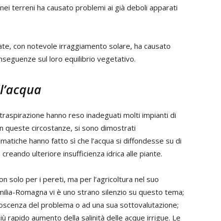
 nei terreni ha causato problemi ai già deboli apparati
vate, con notevole irraggiamento solare, ha causato
nseguenze sul loro equilibrio vegetativo.
ll’acqua
apotraspirazione hanno reso inadeguati molti impianti di
 in queste circostanze, si sono dimostrati
limatiche hanno fatto sì che l’acqua si diffondesse su di
creando ulteriore insufficienza idrica alle piante.
on solo per i pereti, ma per l’agricoltura nel suo
 Emilia-Romagna vi è uno strano silenzio su questo tema;
noscenza del problema o ad una sua sottovalutazione;
ù rapido aumento della salinità delle acque irrigue. Le