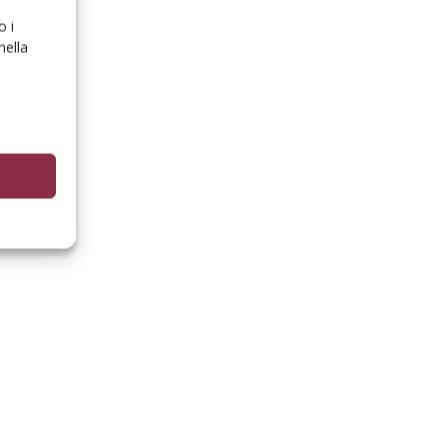
o i
nella