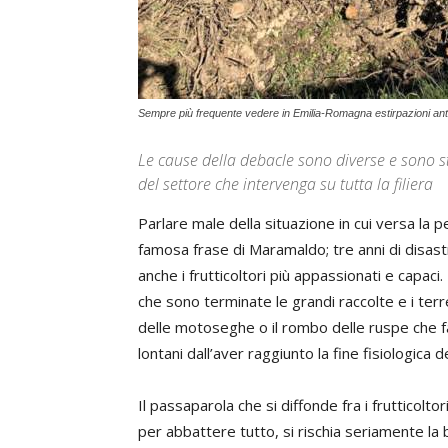
Sempre più frequente vedere in Emilia-Romagna estirpazioni antic
Le cause della debacle sono diverse e sono s
del settore che intervenga su tutta la filiera
Parlare male della situazione in cui versa la 
famosa frase di Maramaldo; tre anni di disastri
anche i frutticoltori più appassionati e capaci
che sono terminate le grandi raccolte e i terr
delle motoseghe o il rombo delle ruspe che fa
lontani dall’aver raggiunto la fine fisiologica d
Il passaparola che si diffonde fra i frutticolt
per abbattere tutto, si rischia seriamente la 