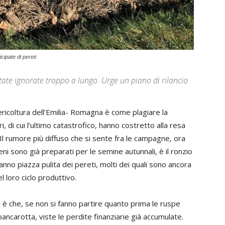
ipate di pereti
tate ignorate troppo a lungo. Urge un piano di rilancio
pericoltura dell’Emilia- Romagna è come plagiare la
, di cui l’ultimo catastrofico, hanno costretto alla resa
. Il rumore più diffuso che si sente fra le campagne, ora
eni sono già preparati per le semine autunnali, è il ronzio
nno piazza pulita dei pereti, molti dei quali sono ancora
el loro ciclo produttivo.
ori è che, se non si fanno partire quanto prima le ruspe
bancarotta, viste le perdite finanziarie già accumulate.