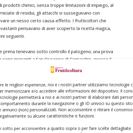
i prodotti chimici, senza troppe limitazioni di impiego, al
ciate di residui, gli attacchi si susseguivano con
re un nesso certo causa-effetto. I frutticoltori che
evastanti pensavano di aver scoperto la ricetta magica,
ni seguenti.
che prima tenevano sotto controllo il patogeno; una prova
e sono presenti a San Giuseppe di Comacchio, presso il
atura, men che meno nel campo biologico, dove non si fa
 selezioni in prova.
re le migliori esperienze, noi e i nostri partner utilizziamo tecnologie
Poi è arrivata la cimice asiatica, le cui nefaste
er memorizzare e/o accedere alle informazioni del dispositivo. Il con
ecnologie permetterà a noi e ai nostri partner di elaborare dati person
conseguenze si riscontrano su molte specie frutticole,
comportamento durante la navigazione o gli ID univoci su questo sito 
comprese le nocciole. Il danno non si limita alla sola
 annunci (non) personalizzati. Non acconsentire o ritirare il consens
deformazione dei frutti, che si tradurrebbe “solo” in
 negativamente su alcune caratteristiche e funzioni.
un deprezzamento del prodotto, ma al superamento
ui sotto per acconsentire a quanto sopra o per fare scelte dettagliate.
di determinate soglie di residui che possono rendere