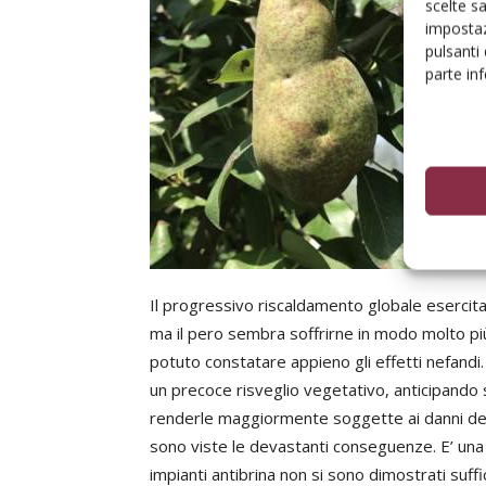
scelte s
impostaz
pulsanti
parte in
Il progressivo riscaldamento globale esercita 
ma il pero sembra soffrirne in modo molto pi
potuto constatare appieno gli effetti nefandi.
un precoce risveglio vegetativo, anticipando s
renderle maggiormente soggette ai danni dell
sono viste le devastanti conseguenze. E’ una 
impianti antibrina non si sono dimostrati suffic