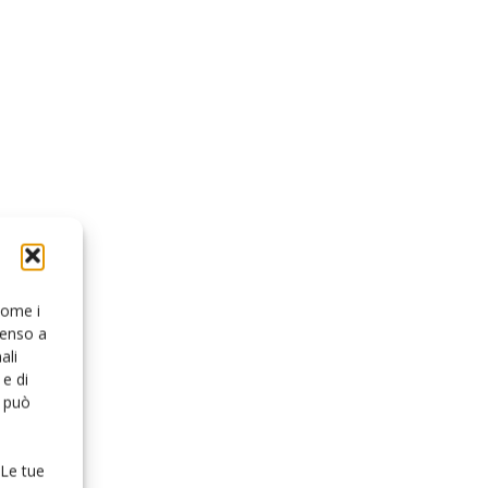
 come i
senso a
ali
e di
o può
 Le tue