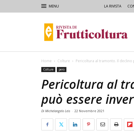
LA RIVISTA
CON
Rivista
di
Frutticoltura
e
Ortofloricoltura
Home
Colture
Pericoltura al tramonto. Il declino
Colture
pero
Pericoltura al tr
può essere inver
Di Michelangelo Leis
-
22 Novembre 2021