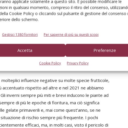
aranno applicate solamente a questo sito. È possibile modificare le
non più commercializzabili i frutti; vedi il caso della
ioni in qualsiasi momento, compreso il ritiro del consenso, utilizzand
William destinata alla trasformazione industriale. Nei
 della Cookie Policy o cliccando sul pulsante di gestione del consenso 
confronti di questa pestilenza si è, purtroppo,
feriore dello schermo.
disarmati; la chiusura dei frutteti con reti anti-insetto
dà un certo aiuto, mentre l’introduzione della vespa
Gestisci 1380 fornitori
Per saperne di più su questi scopi
predatrice è troppo recente per dare risultati certi ed
efficaci.
Accetta
Preferenze
Il cambiamento climatico
Cookie Policy
Privacy Policy
molteplici influenze negative su molte specie frutticole,
ù accentuato rispetto ad altre e nel 2021 ne abbiamo
 Gli inverni sempre più miti e brevi inducono le piante ad
empre di più le epoche di fioritura, ma ciò significa
e gelate primaverili e, mai come quest’anno, se ne
situazione di rischio sempre più frequente. I pochi
ientemente efficaci, ma, in molti casi, visto il pericolo di