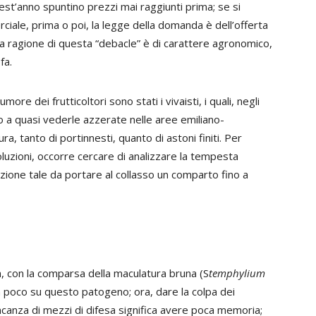
uest’anno spuntino prezzi mai raggiunti prima; se si
iale, prima o poi, la legge della domanda è dell’offerta
era ragione di questa “debacle” è di carattere agronomico,
fa.
more dei frutticoltori sono stati i vivaisti, i quali, negli
ino a quasi vederle azzerate nelle aree emiliano-
a, tanto di portinnesti, quanto di astoni finiti. Per
luzioni, occorre cercare di analizzare la tempesta
azione tale da portare al collasso un comparto fino a
a, con la comparsa della maculatura bruna (S
temphylium
en poco su questo patogeno; ora, dare la colpa dei
mancanza di mezzi di difesa significa avere poca memoria;