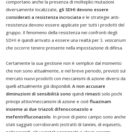
comportano anche la presenza di molteplici mutazioni
diversamente localizzate,
gli SDHI devono essere
considerati a resistenza incrociata
e le strategie anti-
resistenza devono essere applicate per tutti i prodotti del
gruppo. Il fenomeno della resistenza nei confronti degli
SDHI è quindi arrivato a essere una realtà per
S. vesicarium
che occorre tenere presente nella impostazione di difesa.
Certamente la sua gestione non è semplice dal momento
che non sono attualmente, e nel breve periodo, previsti sul
mercato nuovi prodotti con meccanismi di azione diversi da
quelli attualmente già disponibili.
A non accusare
diminuzioni di sensibilità sono
quindi
rimasti
solo pochi
principi attivi/meccanismi di azione e cioè
fluazinam
insieme ai due triazoli difenoconazolo e
mefentrifluconazolo
. In prove di pieno campo sono anche
stati saggiati corroboranti (estratti di tannini, di equiseto,
polisaccaridi, olii vegetali ozonizzati) e alcuni concimi