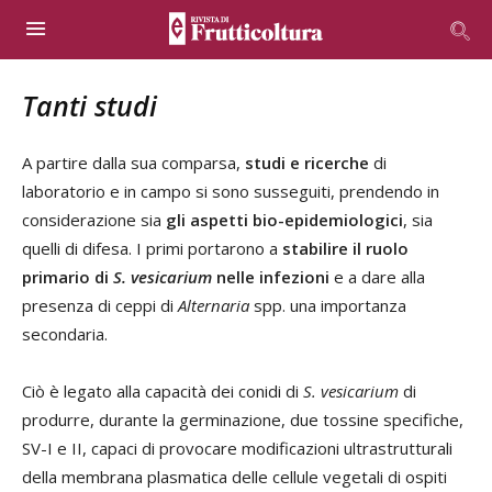
in programmi di intervento intensi come quelli relativi alla
maculatura bruna.
Tanti studi
A partire dalla sua comparsa,
studi e ricerche
di
laboratorio e in campo si sono susseguiti, prendendo in
considerazione sia
gli aspetti bio-epidemiologici
, sia
quelli di difesa. I primi portarono a
stabilire il ruolo
primario di
S. vesicarium
nelle infezioni
e a dare alla
presenza di ceppi di
Alternaria
spp. una importanza
secondaria.
Ciò è legato alla capacità dei conidi di
S. vesicarium
di
produrre, durante la germinazione, due tossine specifiche,
SV-I e II, capaci di provocare modificazioni ultrastrutturali
della membrana plasmatica delle cellule vegetali di ospiti