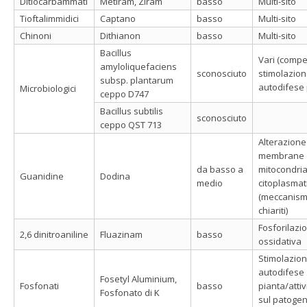
Ditiocarbammati
Metiram, Ziram
basso
Multi-sito
Tioftalimmidici
Captano
basso
Multi-sito
Chinoni
Dithianon
basso
Multi-sito
Bacillus
Vari (compe
amyloliquefaciens
sconosciuto
stimolazio
subsp. plantarum
autodifese 
Microbiologici
ceppo D747
Bacillus subtilis
sconosciuto
ceppo QST 713
Alterazione
membrane
da basso a
mitocondria
Guanidine
Dodina
medio
citoplasmat
(meccanism
chiariti)
Fosforilazi
2,6 dinitroaniline
Fluazinam
basso
ossidativa
Stimolazio
autodifese
Fosetyl Aluminium,
Fosfonati
basso
pianta/attiv
Fosfonato di K
sul patoge