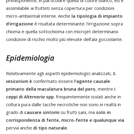
predisponente, in particolare quella di colore bianco, ed è
assimilabile ai frutteti senza copertura per condizioni
micro-ambientali interne. Anche
la tipologia di impianto
d’irrigazione
è risultata determinante: l’irrigazione sopra
chioma e quella sottochioma con microjet determinano
condizioni di rischio molto più elevate dell’ala gocciolante.
Epidemiologia
Relativamente agli aspetti epidemiologici analizzati,
S.
vesicarium
è
confermato essere
l’agente causale
primario della maculatura bruna del pero
, mentre
i
ceppi di
Alternaria
spp
. frequentemente isolati anche in
coltura pura dalle tacche necrotiche non sono in realtà in
grado di
causare
sintomi
su frutti sani, ma
solo in
corrispondenza di ferite, micro-ferite e qualunque via
pervia anche
di tipo naturale
.