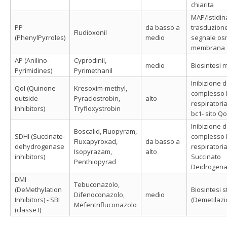
chiarita
MAP/Istidina
PP
da basso a
trasduzione
Fludioxonil
(PhenylPyrroles)
medio
segnale osm
membrana
AP (Anilino-
Cyprodinil,
medio
Biosintesi 
Pyrimidines)
Pyrimethanil
Inibizione d
QoI (Quinone
Kresoxim-methyl,
complesso I
outside
Pyraclostrobin,
alto
respiratori
Inhibitors)
Tryfloxystrobin
bc1- sito Qo
Inibizione d
Boscalid, Fluopyram,
SDHI (Succinate-
complesso I
Fluxapyroxad,
da basso a
dehydrogenase
respiratoria
Isopyrazam,
alto
inhibitors)
Succinato
Penthiopyrad
Deidrogena
DMI
Tebuconazolo,
(DeMethylation
Biosintesi s
Difenoconazolo,
medio
Inhibitors) - SBI
(Demetilazi
Mefentrifluconazolo
(classe I)