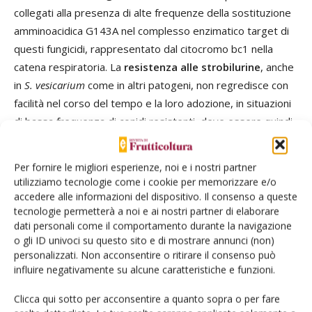
collegati alla presenza di alte frequenze della sostituzione
amminoacidica G143A nel complesso enzimatico target di
questi fungicidi, rappresentato dal citocromo bc1 nella
catena respiratoria. La
resistenza alle strobilurine
, anche
in
S. vesicarium
come in altri patogeni, non regredisce con
facilità nel corso del tempo e la loro adozione, in situazioni
di bassa frequenza di conidi resistenti, deve essere quindi
ancora limitata ai periodi di minor rischio infettivo all’interno
di una adeguata strategia di difesa.
Per fornire le migliori esperienze, noi e i nostri partner
utilizziamo tecnologie come i cookie per memorizzare e/o
Non si può poi chiudere il “capitolo” sulla
sensibilità
ai
accedere alle informazioni del dispositivo. Il consenso a queste
tecnologie permetterà a noi e ai nostri partner di elaborare
fungicidi senza accennare a quanto accaduto all’ultimo
dati personali come il comportamento durante la navigazione
meccanismo di azione messo a disposizione per
o gli ID univoci su questo sito e di mostrare annunci (non)
contrastare anche
S. vesicarium
quale quello degli SDHI.
personalizzati. Non acconsentire o ritirare il consenso può
Grazie alla costruzione di una “baseline” di riferimento con
influire negativamente su alcune caratteristiche e funzioni.
isolati prelevati dal 1995 al 2006, quindi campionati in anni
Clicca qui sotto per acconsentire a quanto sopra o per fare
precedenti la commercializzazione
del primo SDHI