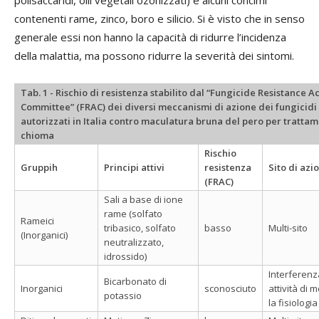
contenenti rame, zinco, boro e silicio. Si è visto che in senso
generale essi non hanno la capacità di ridurre l’incidenza
della malattia, ma possono ridurre la severità dei sintomi.
Tab. 1 - Rischio di resistenza stabilito dal “Fungicide Resistance A
Committee” (FRAC) dei diversi meccanismi di azione dei fungicidi
autorizzati in Italia contro maculatura bruna del pero per trattam
chioma
Rischio
Gruppih
Principi attivi
resistenza
Sito di azi
(FRAC)
Sali a base di ione
rame (solfato
Rameici
tribasico, solfato
basso
Multi-sito
(Inorganici)
neutralizzato,
idrossido)
Interferenz
Bicarbonato di
Inorganici
sconosciuto
attività di
potassio
la fisiologia