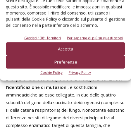
scelte dettagliate. Le tue scelte saranno applicate solamente a
(Boscalid) su pero
, è stato possibile controllare la
questo sito. È possibile modificare le impostazioni in qualsiasi
sensibilità di
S. vesicarium
nei confronti di questa famiglia.
momento, compreso il ritiro del consenso, utilizzando i
Per circa 10 anni nessuno spostamento dei parametri di
pulsanti della Cookie Policy o cliccando sul pulsante di gestione
del consenso nella parte inferiore dello schermo.
sensibilità (DE
e Concentrazione Minima Inibitoria) dalla
50
“baseline” è stato evidenziato. I primi casi di riduzione di
Gestisci 1381 fornitori
Per saperne di più su questi scopi
sensibilità in frutteti commerciali sono stati verificati a
Accetta
partire dal 2017 e, negli ultimi anni, il loro grado di azione,
nelle analisi di laboratorio, è diminuito in maniera
Preferenze
importante su una parte dei campioni analizzati.
Cookie Policy
Privacy Policy
Il sequenziamento del genoma del fungo ha facilitato
l’identificazione di mutazioni
, e sostituzioni
amminoacidiche ad esse collegate, in due delle quattro
subunità del gene della succinato-deidrogenasi (complesso
II della catena respiratoria) del fungo. Nonostante esistano
differenze nei siti di legame dei diversi principi attivi al
complesso enzimatico target di questa famiglia, che