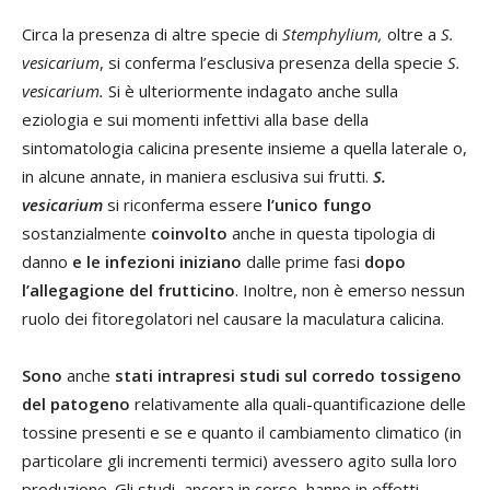
Circa la presenza di altre specie di
Stemphylium
,
oltre a
S.
vesicarium
, si conferma l’esclusiva presenza della specie
S.
vesicarium.
Si è ulteriormente indagato anche sulla
eziologia e sui momenti infettivi alla base della
sintomatologia calicina presente insieme a quella laterale o,
in alcune annate, in maniera esclusiva sui frutti.
S.
vesicarium
si riconferma essere
l’unico fungo
sostanzialmente
coinvolto
anche in questa tipologia di
danno
e le infezioni iniziano
dalle prime fasi
dopo
l’allegagione del frutticino
. Inoltre, non è emerso nessun
ruolo dei fitoregolatori nel causare la maculatura calicina.
Sono
anche
stati intrapresi studi sul corredo tossigeno
del patogeno
relativamente alla quali-quantificazione delle
tossine presenti e se e quanto il cambiamento climatico (in
particolare gli incrementi termici) avessero agito sulla loro
produzione. Gli studi, ancora in corso, hanno in effetti