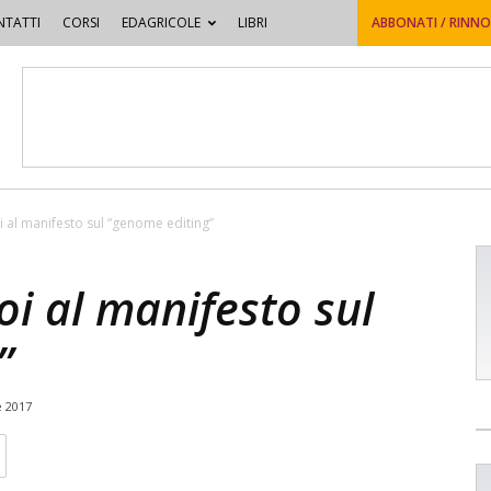
TATTI
CORSI
EDAGRICOLE
LIBRI
ABBONATI / RINN
i al manifesto sul “genome editing”
oi al manifesto sul
”
e 2017