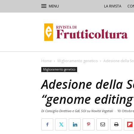
LA RIVISTA
CON
Rivista
di
Frutticoltura
e
Ortofloricoltura
Home
Miglioramento genetico
Adesione della So
Miglioramento genetico
Adesione della S
“genome editing
Di Consiglio Direttivo e GdL SOI su Novità Vegetali
-
10 Ottobr