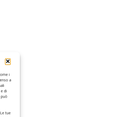
 come i
senso a
ali
e di
o può
 Le tue