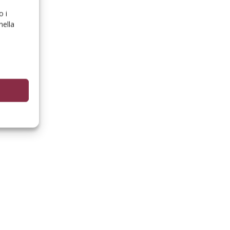
o i
nella