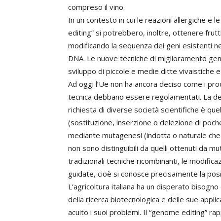
compreso il vino.
In un contesto in cui le reazioni allergiche e 
editing” si potrebbero, inoltre, ottenere frut
modificando la sequenza dei geni esistenti n
DNA. Le nuove tecniche di miglioramento gene
sviluppo di piccole e medie ditte vivaistiche 
Ad oggi l’Ue non ha ancora deciso come i pr
tecnica debbano essere regolamentati. La de
richiesta di diverse società scientifiche è qu
(sostituzione, inserzione o delezione di poche 
mediante mutagenesi (indotta o naturale che s
non sono distinguibili da quelli ottenuti da mu
tradizionali tecniche ricombinanti, le modifi
guidate, cioè si conosce precisamente la pos
L’agricoltura italiana ha un disperato bisogno 
della ricerca biotecnologica e delle sue applic
acuito i suoi problemi. Il “genome editing” ra