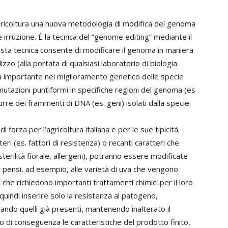
agricoltura una nuova metodologia di modifica del genoma
irruzione. È la tecnica del “genome editing” mediante il
esta tecnica consente di modificare il genoma in maniera
izzo (alla portata di qualsiasi laboratorio di biologia
a importante nel miglioramento genetico delle specie
mutazioni puntiformi in specifiche regioni del genoma (es
urre dei frammenti di DNA (es. geni) isolati dalla specie
orza per l’agricoltura italiana e per le sue tipicità.
tteri (es. fattori di resistenza) o recanti caratteri che
terilità fiorale, allergeni), potranno essere modificate
Si pensi, ad esempio, alle varietà di uva che vengono
he richiedono importanti trattamenti chimici per il loro
uindi inserire solo la resistenza al patogeno,
cando quelli già presenti, mantenendo inalterato il
 di conseguenza le caratteristiche del prodotto finito,