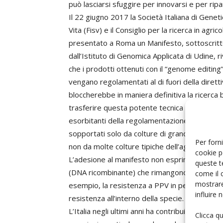
può lasciarsi sfuggire per innovarsi e per ripa
Il 22 giugno 2017 la Società Italiana di Geneti
Vita (Fisv) e il Consiglio per la ricerca in agri
presentato a Roma un Manifesto, sottoscritto 
dall’Istituto di Genomica Applicata di Udine, riv
che i prodotti ottenuti con il “genome editing”
vengano regolamentati al di fuori della diret
bloccherebbe in maniera definitiva la ricerca bi
trasferire questa potente tecnica e opportuni
esorbitanti della regolamentazione attuale 
sopportati solo da colture di grande diffusi
Per forni
non da molte colture tipiche dell’agricoltura it
cookie p
L’adesione al manifesto non esprime un giudiz
queste t
(DNA ricombinante) che rimangono tecnicamen
come il 
mostrare
esempio, la resistenza a PPV in pesco, per la 
influire
resistenza all’interno della specie.
L’Italia negli ultimi anni ha contribuito in m
Clicca q