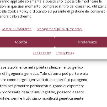
aranno applicate solamente a questo sito. È possibile modificare le
 pianta anche come meccanismo di difesa contro i
ioni in qualsiasi momento, compreso il ritiro del consenso, utilizzand
, tramite approcci biotecnologici, per conferire
 della Cookie Policy o cliccando sul pulsante di gestione del consenso 
feriore dello schermo.
 e per migliorare tratti di interesse agronomico. L’RNAi è
o (dsRNA) che, attraverso specifici complessi proteici,
Gestisci 1378 fornitori
Per saperne di più su questi scopi
i sRNA, sfruttate per guidare il silenziamento di geni in
iamento può spostarsi tra cellula e cellula o percorrere
Accetta
Preferenze
ndo dal sito di sintesi. Il movimento a corto raggio degli
smodesmi, mentre il movimento a lunga distanza avviene
Cookie Policy
Privacy Policy
se stabilmente nella pianta (silenziamento genico
e di ingegneria genetica. Tale sistema può portare alla
ere come target geni vitali di uno specifico patogeno
ttata per produrre portinnesti in grado di esprimere
 processate dalla cellula vegetale, possono essere
polline, semi e frutti siano modificati geneticamente.