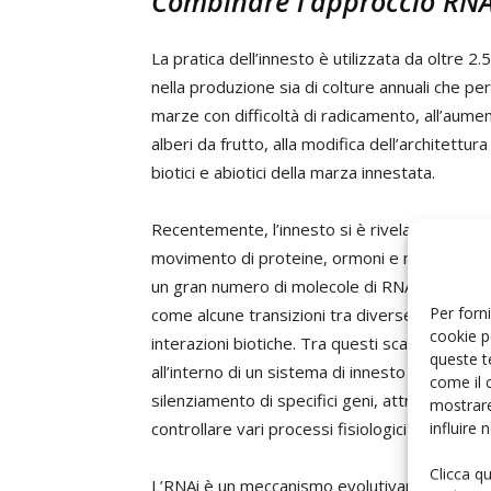
Combinare l’approccio RNAi 
La pratica dell’innesto è utilizzata da oltre 2
nella produzione sia di colture annuali che pe
marze con difficoltà di radicamento, all’aument
alberi da frutto, alla modifica dell’architettu
biotici e abiotici della marza innestata.
Recentemente, l’innesto si è rivelato uno stru
movimento di proteine, ormoni e molecole di 
un gran numero di molecole di RNA sono mobil
Per forni
come alcune transizioni tra diverse fasi di svi
cookie p
interazioni biotiche. Tra questi scambi di mo
queste t
all’interno di un sistema di innesto è stato 
come il 
silenziamento di specifici geni, attraverso il
mostrare
influire
controllare vari processi fisiologici legati allo
Clicca q
L’RNAi è un meccanismo evolutivamente conser