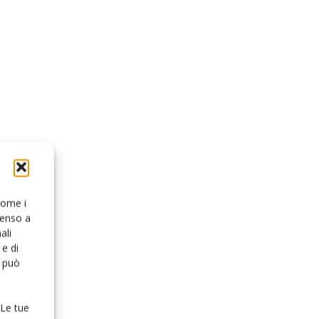
 come i
senso a
ali
e di
o può
 Le tue