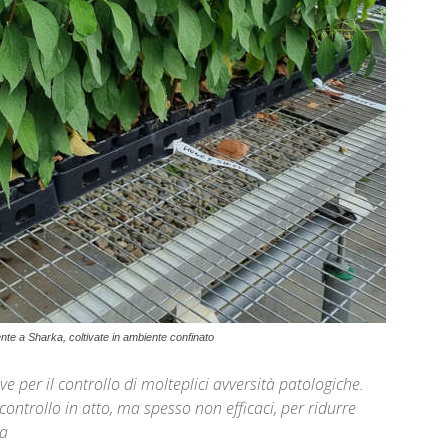
nte a Sharka, coltivate in ambiente confinato
ve per il controllo di molteplici avversità patologiche.
controllo in atto, ma spesso non efficaci, per ridurre
na