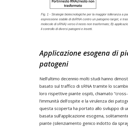
Fig. 1 - Strategie biotecnologiche per la maggior tolleranza a pat
espressione stabile di dsRNA contro un patogeno target, e tras
molecole di sRNA) verso il nesto non trasformato; B) applicazio
il controllo di diversi patogeni e insetti.
Applicazione esogena di pi
patogeni
Nell’ultimo decennio molti studi hanno dimos
basato sul traffico di sRNA tramite lo scambio 
loro rispettive piante ospiti, chiamato “cr
l’immunità dell’ospite e la virulenza dei pato
questa scoperta ha portato allo sviluppo di un
basata sull’applicazione esogena, solitament
piante (silenziamento genico indotto da spray