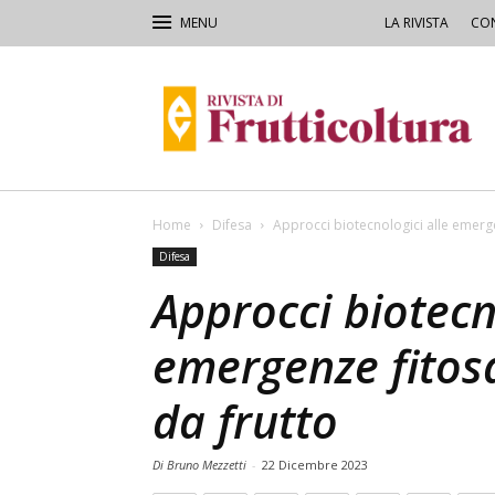
LA RIVISTA
CON
Rivista
di
Frutticoltura
e
Ortofloricoltura
Home
Difesa
Approcci biotecnologici alle emerge
Difesa
Approcci biotecn
emergenze fitosa
da frutto
Di Bruno Mezzetti
-
22 Dicembre 2023