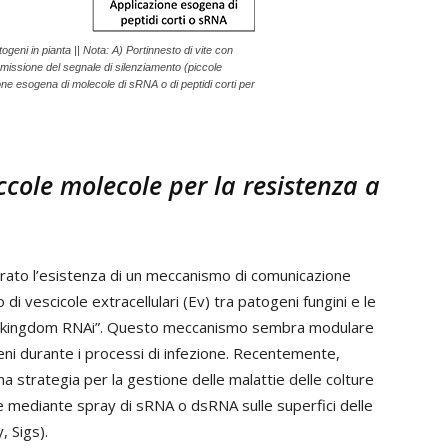
ogeni in pianta || Nota: A) Portinnesto di vite con
missione del segnale di silenziamento (piccole
ne esogena di molecole di sRNA o di peptidi corti per
ccole molecole per la resistenza a
trato l’esistenza di un meccanismo di comunicazione
di vescicole extracellulari (Ev) tra patogeni fungini e le
oss-kingdom RNAi”. Questo meccanismo sembra modulare
geni durante i processi di infezione. Recentemente,
a strategia per la gestione delle malattie delle colture
e mediante spray di sRNA o dsRNA sulle superfici delle
, Sigs).