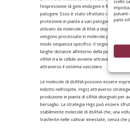
scelte s
l’espressione di geni endogeni e funziona in
impostaz
patogeni. Esso è stato sfruttato con successo
pulsanti
parte in
protezione in pianta a vari patogeni e insetti
attivato da molecole di RNA a doppio filament
vengono processate in molecole più piccole, gl
modo sequenza specifico. Il segnale di silenz
lunghe distanze all’interno della pianta, parte
sRNA tra le cellule avviene attraverso i pla
attraverso il sistema vascolare.
Le molecole di dsRNA possono essere espres
indotto nell’ospite, Higs) attraverso strategi
produzione in pianta di sRNA disegnati per av
bersaglio. La strategia Higs può essere sfru
stabilmente molecole di dsRNA che, una volta
trasferite nelle cultivar innestate, senza che 