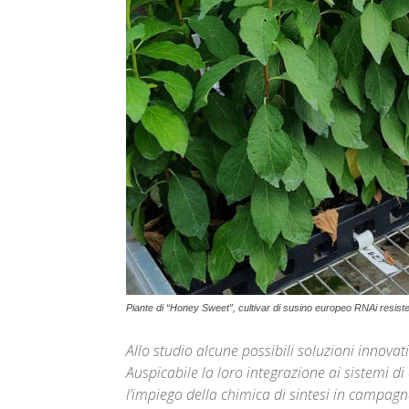
Piante di “Honey Sweet”, cultivar di susino europeo RNAi resiste
Allo studio alcune possibili soluzioni innovati
Auspicabile la loro integrazione ai sistemi di 
l’impiego della chimica di sintesi in campag