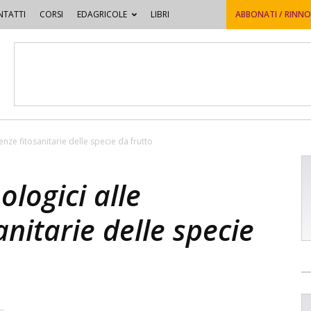
TATTI
CORSI
EDAGRICOLE
LIBRI
ABBONATI / RINN
nze fitosanitarie delle specie da frutto
ologici alle
nitarie delle specie