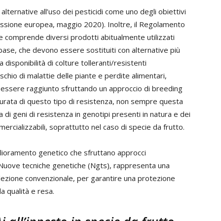
lternative all’uso dei pesticidi come uno degli obiettivi
missione europea, maggio 2020). Inoltre, il Regolamento
 comprende diversi prodotti abitualmente utilizzati
 base, che devono essere sostituiti con alternative più
a disponibilità di colture tolleranti/resistenti
schio di malattie delle piante e perdite alimentari,
uò essere raggiunto sfruttando un approccio di breeding
e durata di questo tipo di resistenza, non sempre questa
 di geni di resistenza in genotipi presenti in natura e dei
ercializzabili, soprattutto nel caso di specie da frutto.
glioramento genetico che sfruttano approcci
e Nuove tecniche genetiche (Ngts), rappresenta una
selezione convenzionale, per garantire una protezione
a qualità e resa.