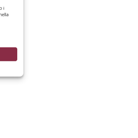
o i
nella