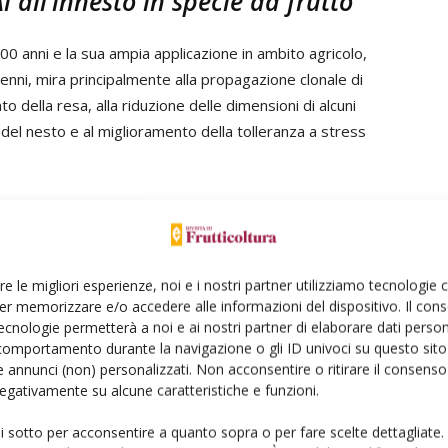
all’innesto in specie da frutto
.500 anni e la sua ampia applicazione in ambito agricolo,
renni, mira principalmente alla propagazione clonale di
o della resa, alla riduzione delle dimensioni di alcuni
ra del nesto e al miglioramento della tolleranza a stress
mento utile anche nella ricerca di base per studiare il
RNA. Diversi studi in piante innestate dimostrano che
i e che spesso influenzano vari processi della pianta,
re le migliori esperienze, noi e i nostri partner utilizziamo tecnologie
luppo, risposte morfologiche, l’acquisizione di nutrienti e
er memorizzare e/o accedere alle informazioni del dispositivo. Il con
lecole, il movimento di piccole molecole di RNA (sRNA)
ecnologie permetterà a noi e ai nostri partner di elaborare dati person
recentemente utilizzato come strategia per mirare al
comportamento durante la navigazione o gli ID univoci su questo sito 
 meccanismo dell’RNA interferente (RNAi), e per
 annunci (non) personalizzati. Non acconsentire o ritirare il consens
 negativamente su alcune caratteristiche e funzioni.
 sviluppo delle piante e alle risposte allo stress.
ui sotto per acconsentire a quanto sopra o per fare scelte dettagliate.
vato utilizzato dagli eucarioti per regolare