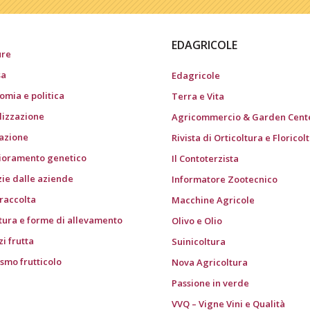
EDAGRICOLE
ure
sa
Edagricole
omia e politica
Terra e Vita
ilizzazione
Agricommercio & Garden Cent
gazione
Rivista di Orticoltura e Floricol
ioramento genetico
Il Contoterzista
zie dalle aziende
Informatore Zootecnico
 raccolta
Macchine Agricole
tura e forme di allevamento
Olivo e Olio
i frutta
Suinicoltura
ismo frutticolo
Nova Agricoltura
Passione in verde
VVQ – Vigne Vini e Qualità