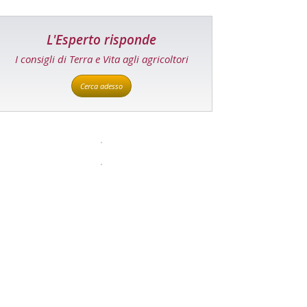
L'Esperto risponde
I consigli di Terra e Vita agli agricoltori
Cerca adesso