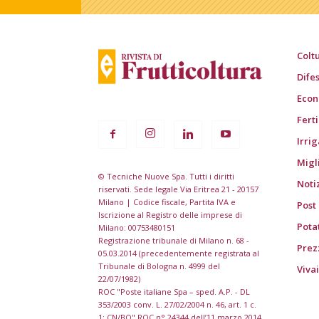
Colt
Dife
Econ
Fert
Irri
Migl
© Tecniche Nuove Spa. Tutti i diritti
Noti
riservati. Sede legale Via Eritrea 21 - 20157
Milano | Codice fiscale, Partita IVA e
Post
Iscrizione al Registro delle imprese di
Pota
Milano: 00753480151
Registrazione tribunale di Milano n. 68 -
Prezz
05.03.2014 (precedentemente registrata al
Tribunale di Bologna n. 4999 del
Viva
22/07/1982)
ROC "Poste italiane Spa – sped. A.P. - DL
353/2003 conv. L. 27/02/2004 n. 46, art. 1 c.
1: CN/BO" ROC n° 24344 dell’11 marzo 2014