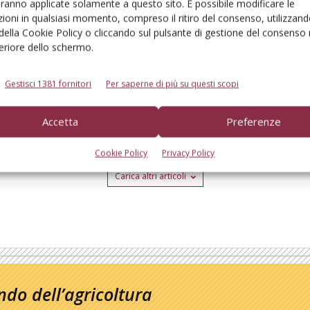
aranno applicate solamente a questo sito. È possibile modificare le
ioni in qualsiasi momento, compreso il ritiro del consenso, utilizzand
 della Cookie Policy o cliccando sul pulsante di gestione del consenso 
rutticola a partire dal 12 agosto. Intervista a
feriore dello schermo.
Gestisci 1381 fornitori
Per saperne di più su questi scopi
Accetta
Preferenze
Cookie Policy
Privacy Policy
Carica altri articoli
do dell’agricoltura