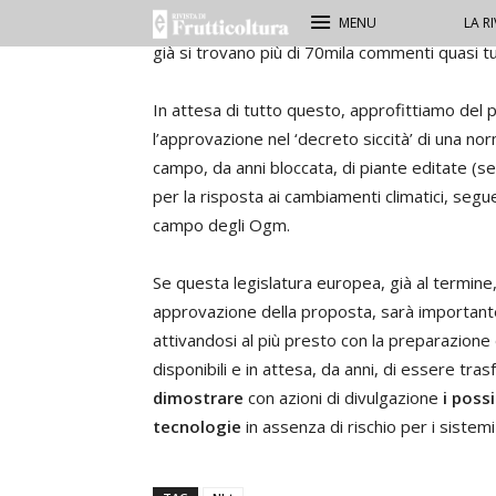
intasando i siti comunitari, in particolare qu
LA RI
già si trovano più di 70mila commenti quasi tut
In attesa di tutto questo, approfittiamo del 
l’approvazione nel ‘decreto siccità’ di una n
campo, da anni bloccata, di piante editate (sen
per la risposta ai cambiamenti climatici, seg
campo degli Ogm.
Se questa legislatura europea, già al termine,
approvazione della proposta, sarà importante
attivandosi al più presto con la preparazione 
disponibili e in attesa, da anni, di essere tra
dimostrare
con azioni di divulgazione
i possi
tecnologie
in assenza di rischio per i sistemi