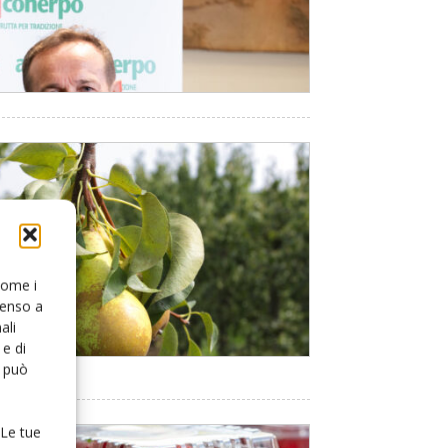
 come i
senso a
ali
e di
o può
 Le tue