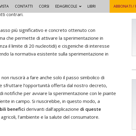
ello sulla consultazione avviata dalla Commissione, dove
VISTA
CONTATTI
CORSI
EDAGRICOLE
LIBRI
ABBONATI /
ti contrari.
passo più significativo e concreto ottenuto con
orma che permette di attivare la sperimentazione in
za il limite di 20 nucleotidi) e cisgeniche di interesse
uendo la normativa esistente sulla sperimentazione in
 non riuscirà a fare anche solo il passo simbolico di
 sfruttare l’opportunità offerta dal nostro decreto,
di notifiche per avviare la sperimentazione con le piante
sferite in campo. Si riuscirebbe, in questo modo, a
bili benefici
derivanti dall’applicazione
di queste
 agricoli, l’ambiente e la salute del consumatore.