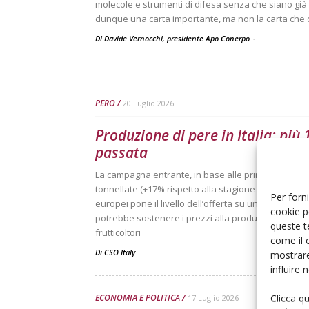
molecole e strumenti di difesa senza che siano già 
dunque una carta importante, ma non la carta che da
Di Davide Vernocchi, presidente Apo Conerpo
-
PERO
20 Luglio 2026
Produzione di pere in Italia: più
passata
La campagna entrante, in base alle prime stime, po
tonnellate (+17% rispetto alla stagione precedente). 
Per forni
europei pone il livello dell’offerta su un livello sim
cookie p
potrebbe sostenere i prezzi alla produzione e garan
queste t
frutticoltori
come il 
Di
CSO Italy
mostrare
influire
Clicca q
ECONOMIA E POLITICA
17 Luglio 2026