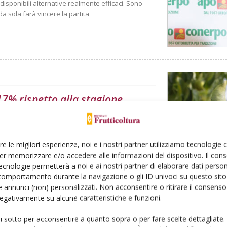
disponibili alternative realmente efficaci. Sono
 sola farà vincere la partita
 17% rispetto alla stagione
trebbe disporre di un volume di circa 347mila
La produttività attesa anche per gli altri paesi
re le migliori esperienze, noi e i nostri partner utilizziamo tecnologie
ile a quello della scorsa annata. Fattore che
er memorizzare e/o accedere alle informazioni del dispositivo. Il con
tire una boccata d'ossigeno per la redditività dei
ecnologie permetterà a noi e ai nostri partner di elaborare dati person
comportamento durante la navigazione o gli ID univoci su questo sito 
 annunci (non) personalizzati. Non acconsentire o ritirare il consens
 negativamente su alcune caratteristiche e funzioni.
ui sotto per acconsentire a quanto sopra o per fare scelte dettagliate.