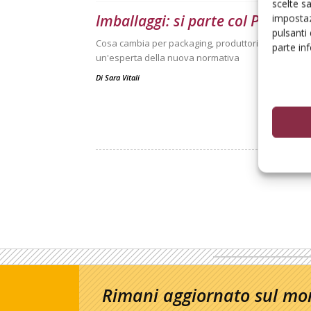
scelte s
Imballaggi: si parte col Ppwr
impostaz
pulsanti
Cosa cambia per packaging, produttori e filiera ortof
parte in
un'esperta della nuova normativa
Di
Sara Vitali
Rimani aggiornato sul mon