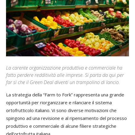
La carente organizzazione produttiva e commerciale ha
fatto perdere redditività alle imprese. Si parta da qui per
far sì che il Green Deal diventi un trampolino di lancio.
La strategia della “Farm to Fork” rappresenta una grande
opportunità per riorganizzare e rilanciare il sistema
ortofrutticolo italiano. Vi sono diverse motivazioni che
spingono ad una revisione e al ripensamento del processo
produttivo e commerciale di alcune filiere strategiche
dell’ortofrutta italiana.