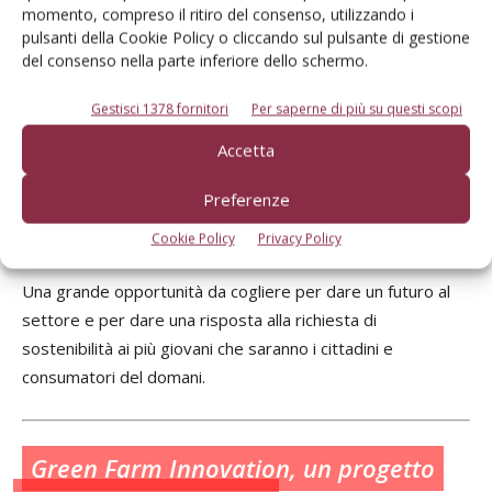
ortofrutticolo dipenderanno dalla nostra capacità di farci
momento, compreso il ritiro del consenso, utilizzando i
portatori delle nostre esigenze e dalla capacità di
pulsanti della Cookie Policy o cliccando sul pulsante di gestione
del consenso nella parte inferiore dello schermo.
negoziare soluzioni sostenibili per l’Italia.
Gestisci 1378 fornitori
Per saperne di più su questi scopi
Non possiamo semplicemente sottrarci a questo impegno,
altrimenti subiremo le decisioni di altri. Potremmo utilizzare
Accetta
i fondi previsti per rendere più competitivo, sostenibile e
Preferenze
redditivo il settore per tutta la filiera, a partire proprio dai
produttori.
Cookie Policy
Privacy Policy
Una grande opportunità da cogliere per dare un futuro al
settore e per dare una risposta alla richiesta di
sostenibilità ai più giovani che saranno i cittadini e
consumatori del domani.
Green Farm Innovation, un progetto