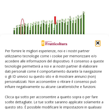
Per fornire le migliori esperienze, noi e i nostri partner
utilizziamo tecnologie come i cookie per memorizzare e/o
accedere alle informazioni del dispositivo. Il consenso a queste
Fonte: elaborazioni SG Marketing su Dati Eurostat
tecnologie permetterà a noi e ai nostri partner di elaborare
dati personali come il comportamento durante la navigazione
Le imprese e le loro organizzazioni sono chiamate a
o gli ID univoci su questo sito e di mostrare annunci (non)
governare i processi decisionali che l’Ue ha avviato e che si
personalizzati. Non acconsentire o ritirare il consenso può
svilupperanno dal 2021 al 2023.
influire negativamente su alcune caratteristiche e funzioni.
Clicca qui sotto per acconsentire a quanto sopra o per fare
Le decisioni concrete, la traduzione degli obiettivi generali
scelte dettagliate. Le tue scelte saranno applicate solamente a
in obiettivi concreti raggiungibili per il nostro sistema
questo sito. È possibile modificare le impostazioni in qualsiasi