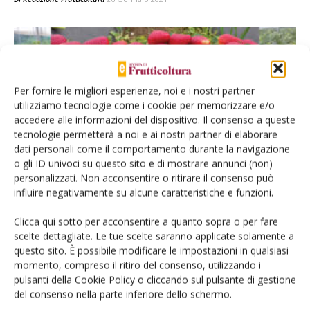
Per fornire le migliori esperienze, noi e i nostri partner
utilizziamo tecnologie come i cookie per memorizzare e/o
accedere alle informazioni del dispositivo. Il consenso a queste
tecnologie permetterà a noi e ai nostri partner di elaborare
dati personali come il comportamento durante la navigazione
FRAGOLA
o gli ID univoci su questo sito e di mostrare annunci (non)
personalizzati. Non acconsentire o ritirare il consenso può
Nuovi strumenti biotecnologici per una
influire negativamente su alcune caratteristiche e funzioni.
fragolicoltura sostenibile
Di
Silvia Sabbadini
,
Luca Capriotti
e
Bruno Mezzetti
9 Aprile 2020
Clicca qui sotto per acconsentire a quanto sopra o per fare
scelte dettagliate. Le tue scelte saranno applicate solamente a
questo sito. È possibile modificare le impostazioni in qualsiasi
momento, compreso il ritiro del consenso, utilizzando i
pulsanti della Cookie Policy o cliccando sul pulsante di gestione
del consenso nella parte inferiore dello schermo.