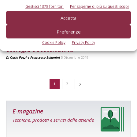
Gestisci 1378 fornitori
Per saperne di più su questi scopi
Accetta
DIFESA
Preferenze
Riassetto dei sistemi agricoli, priorità ad
Cookie Policy
Privacy Policy
ecologia e sostenibilità
Di
Carlo Pozzi
e
Francesco Salamini
5 Dicembre 2019
1
2
E-magazine
Tecniche, prodotti e servizi dalle aziende