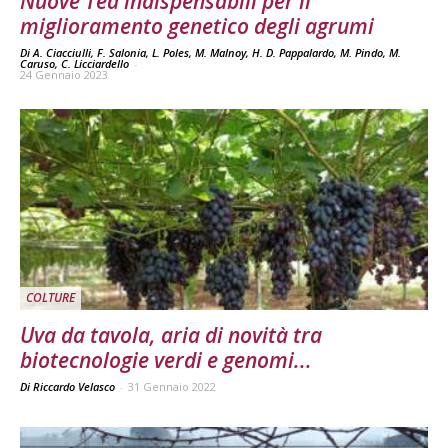
Nuove Tea indispensabili per il
miglioramento genetico degli agrumi
Di A. Ciacciulli, F. Salonia, L. Poles, M. Malnoy, H. D. Pappalardo, M. Pindo, M.
Caruso, C. Licciardello
-
24 Gennaio 2023
COLTURE
Uva da tavola, aria di novità tra
biotecnologie verdi e genomi...
Di Riccardo Velasco
-
31 Gennaio 2022