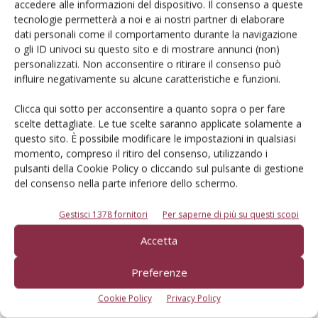
accedere alle informazioni del dispositivo. Il consenso a queste
tecnologie permetterà a noi e ai nostri partner di elaborare
Monitoraggio dei costi di
dati personali come il comportamento durante la navigazione
produzione: un’operazione
o gli ID univoci su questo sito e di mostrare annunci (non)
indispensabile
personalizzati. Non acconsentire o ritirare il consenso può
influire negativamente su alcune caratteristiche e funzioni.
Presentazione dei costi di produzione delle principali specie
frutticole in Emilia-Romagna. I primi risultati del progetto Remunera
Clicca qui sotto per acconsentire a quanto sopra o per fare
e l'evoluzione della webapp regionale per simulare all'istante la
scelte dettagliate. Le tue scelte saranno applicate solamente a
redditività delle aziende
questo sito. È possibile modificare le impostazioni in qualsiasi
Di
Valentina Marrassini
momento, compreso il ritiro del consenso, utilizzando i
pulsanti della Cookie Policy o cliccando sul pulsante di gestione
del consenso nella parte inferiore dello schermo.
ECONOMIA E POLITICA
21 Luglio 2026
Gestisci 1378 fornitori
Per saperne di più su questi scopi
Tea, una grande opportunità
che non può diventare un alibi
Accetta
Realisticamente, serviranno almeno dieci anni prima che le Tea
Preferenze
possano incidere in modo evidente sull’attività quotidiana del
produttore. Per questo non possono diventare un alibi per
Cookie Policy
Privacy Policy
eliminare oggi molecole e strumenti di difesa senza che siano già