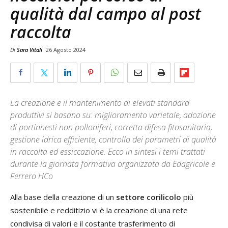
qualità dal campo al post
raccolta
Di
Sara Vitali
26 Agosto 2024
La creazione e il mantenimento di elevati standard
produttivi si basano su: miglioramento varietale, adozione
di portinnesti non polloniferi, corretta difesa fitosanitaria,
gestione idrica efficiente, controllo dei parametri di qualità
in raccolta ed essiccazione. Ecco in sintesi i temi trattati
durante la giornata formativa organizzata da Edagricole e
Ferrero HCo
Alla base della creazione di un
settore corilicolo
più
sostenibile e redditizio vi è la creazione di una rete
condivisa di valori e il costante trasferimento di