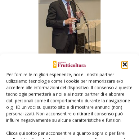
«Il principale bisogno del settore è quello di ampliare il
panorama varietale» ha ribadito
Sergio Tombesi
Per fornire le migliori esperienze, noi e i nostri partner
dell'Università Cattolica di Piacenza.
utilizziamo tecnologie come i cookie per memorizzare e/o
accedere alle informazioni del dispositivo. Il consenso a queste
tecnologie permetterà a noi e ai nostri partner di elaborare
Rivedi qui l'intervento di Sergio Tombesi
dati personali come il comportamento durante la navigazione
o gli ID univoci su questo sito e di mostrare annunci (non)
«Delle circa 70 cultivar attualmente conosciute circa 30
personalizzati. Non acconsentire o ritirare il consenso può
hanno un’importanza economica. In Italia sono solo 5 quelle
influire negativamente su alcune caratteristiche e funzioni.
raccomandate per i nuovi impianti e ognuna di queste
Clicca qui sotto per acconsentire a quanto sopra o per fare
possiede limitazioni importanti: