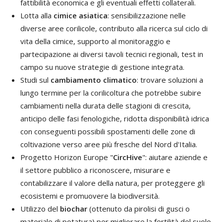
fattibilità economica e gli eventuali effetti collaterali.
Lotta alla
cimice asiatica
: sensibilizzazione nelle
diverse aree corilicole, contributo alla ricerca sul ciclo di
vita della cimice, supporto al monitoraggio e
partecipazione ai diversi tavoli tecnici regionali, test in
campo su nuove strategie di gestione integrata.
Studi sul
cambiamento climatico
: trovare soluzioni a
lungo termine per la corilicoltura che potrebbe subire
cambiamenti nella durata delle stagioni di crescita,
anticipo delle fasi fenologiche, ridotta disponibilità idrica
con conseguenti possibili spostamenti delle zone di
coltivazione verso aree più fresche del Nord d'Italia.
Progetto Horizon Europe "
CircHive
": aiutare aziende e
il settore pubblico a riconoscere, misurare e
contabilizzare il valore della natura, per proteggere gli
ecosistemi e promuovere la biodiversità.
Utilizzo del
biochar
(ottenuto da pirolisi di gusci o
materiale di potatura) per migliorare la fertilità del suolo