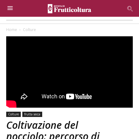
Home
Colture
Colture
frutta secca
Coltivazione del
nocciolo: percorso di