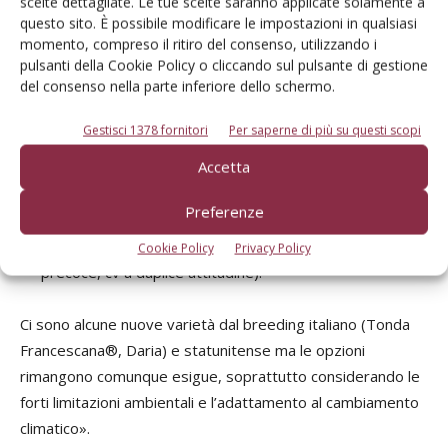
scelte dettagliate. Le tue scelte saranno applicate solamente a
questo sito. È possibile modificare le impostazioni in qualsiasi
momento, compreso il ritiro del consenso, utilizzando i
pulsanti della Cookie Policy o cliccando sul pulsante di gestione
del consenso nella parte inferiore dello schermo.
Tonda Gentile delle Langhe
(produttività,
germogliamento precoce);
Gestisci 1378 fornitori
Per saperne di più su questi scopi
Tonda Gentile Romana
(scarsa vigoria, caduta tardiva);
Accetta
Nocchione
(bassa resa allo sgusciato, germogliamento
precoce);
Preferenze
Tonda di Giffoni
(germogliamento precoce);
Fertile de Coutard-Barcelona
(germogliamento
Cookie Policy
Privacy Policy
precoce, cv a duplice attitudine).
Ci sono alcune nuove varietà dal breeding italiano (Tonda
Francescana®, Daria) e statunitense ma le opzioni
rimangono comunque esigue, soprattutto considerando le
forti limitazioni ambientali e l’adattamento al cambiamento
climatico».