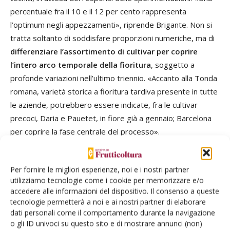
percentuale fra il 10 e il 12 per cento rappresenta
l’optimum negli appezzamenti», riprende Brigante. Non si
tratta soltanto di soddisfare proporzioni numeriche, ma di
differenziare l’assortimento di cultivar per coprire
l’intero arco temporale della fioritura
, soggetto a
profonde variazioni nell’ultimo triennio. «Accanto alla Tonda
romana, varietà storica a fioritura tardiva presente in tutte
le aziende, potrebbero essere indicate, fra le cultivar
precoci, Daria e Pauetet, in fiore già a gennaio; Barcelona
per coprire la fase centrale del processo».
Pianificare con cura la disposizione degli impollinatori
Per fornire le migliori esperienze, noi e i nostri partner
nei nuovi impianti è cruciale per favorire la diffusione per via
utilizziamo tecnologie come i cookie per memorizzare e/o
anemofila del polline. «A livello teorico individuare la
accedere alle informazioni del dispositivo. Il consenso a queste
direzione del vento permette di eliminare molti problemi
tecnologie permetterà a noi e ai nostri partner di elaborare
ma si tratta di un parametro che può variare», riprende
dati personali come il comportamento durante la navigazione
o gli ID univoci su questo sito e di mostrare annunci (non)
Brigante. Pe garantire una buona diffusione del materiale