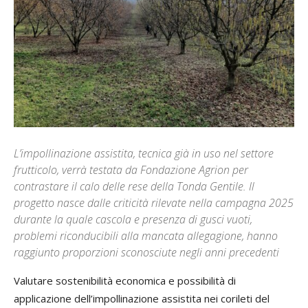
L’impollinazione assistita, tecnica già in uso nel settore
frutticolo, verrà testata da Fondazione Agrion per
contrastare il calo delle rese della Tonda Gentile. Il
progetto nasce dalle criticità rilevate nella campagna 2025
durante la quale cascola e presenza di gusci vuoti,
problemi riconducibili alla mancata allegagione, hanno
raggiunto proporzioni sconosciute negli anni precedenti
Valutare sostenibilità economica e possibilità di
applicazione dell’impollinazione assistita nei corileti del