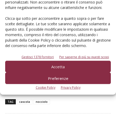
personalizzati. Non acconsentire o ritirare il consenso può
da impollinazione «si possono realizzare un paio di file al
influire negativamente su alcune caratteristiche e funzioni.
centro dell’appezzamento. Un numero minore di piante va
collocato sui bordi».
Clicca qui sotto per acconsentire a quanto sopra o per fare
scelte dettagliate. Le tue scelte saranno applicate solamente a
questo sito. È possibile modificare le impostazioni in qualsiasi
Nel caso di fondi datati
le strategie d’intervento sono più
momento, compreso il ritiro del consenso, utilizzando i
limitate: «Si potrebbe sostituire qualche pianta con gli
pulsanti della Cookie Policy o cliccando sul pulsante di gestione
impollinatori. L’attecchimento dei nuovi astoni, tuttavia,
del consenso nella parte inferiore dello schermo.
potrebbe risultare più problematico per via della
Gestisci 1378 fornitori
Per saperne di più su questi scopi
compattezza dei suoli, della maggiore competizione fra
apparati radicali e della poca luce disponibile: ragioni che
Accetta
inducono a privilegiare posizionamenti, laddove possibile,
lungo i bordi e sulle capezzagne del noccioleto», conclude
Preferenze
Brigante.
Cookie Policy
Privacy Policy
TAG
cascola
nocciolo