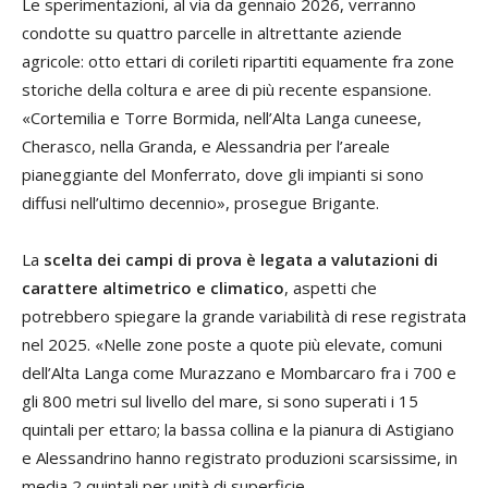
Le sperimentazioni, al via da gennaio 2026, verranno
condotte su quattro parcelle in altrettante aziende
agricole: otto ettari di corileti ripartiti equamente fra zone
storiche della coltura e aree di più recente espansione.
«Cortemilia e Torre Bormida, nell’Alta Langa cuneese,
Cherasco, nella Granda, e Alessandria per l’areale
pianeggiante del Monferrato, dove gli impianti si sono
diffusi nell’ultimo decennio», prosegue Brigante.
La
scelta dei campi di prova è legata a valutazioni di
carattere altimetrico e climatico
, aspetti che
potrebbero spiegare la grande variabilità di rese registrata
nel 2025. «Nelle zone poste a quote più elevate, comuni
dell’Alta Langa come Murazzano e Mombarcaro fra i 700 e
gli 800 metri sul livello del mare, si sono superati i 15
quintali per ettaro; la bassa collina e la pianura di Astigiano
e Alessandrino hanno registrato produzioni scarsissime, in
media 2 quintali per unità di superficie.