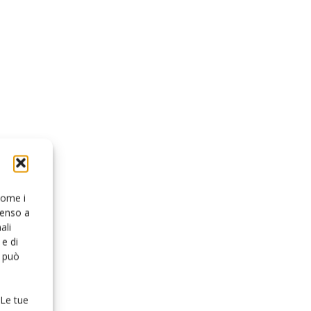
 come i
senso a
ali
e di
o può
 Le tue