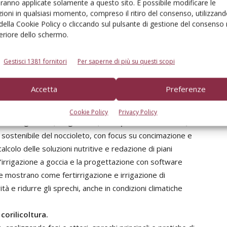
aranno applicate solamente a questo sito. È possibile modificare le
 fabbisogno idrico. Si analizzano le cause della crisi
ioni in qualsiasi momento, compreso il ritiro del consenso, utilizzand
limatico sulla resa, approfondendo anche la difesa
 della Cookie Policy o cliccando sul pulsante di gestione del consenso 
e il quadro normativo europeo e nazionale.
feriore dello schermo.
 della filiera agroalimentare.
tali e climatiche che minacciano la corilicoltura,
Gestisci 1381 fornitori
Per saperne di più su questi scopi
i risorse impattino la produttività. Si esplorano
ori, piattaforme digitali, robotica, fertilizzazione mirata)
Accetta
Preferenze
silienza. Infine, vengono presentati casi studio di
.
Cookie Policy
Privacy Policy
rtirrigazione, irrigazione, best practice resilienti).
 sostenibile del noccioleto, con focus su concimazione e
alcolo delle soluzioni nutritive e redazione di piani
ell’irrigazione a goccia e la progettazione con software
se mostrano come fertirrigazione e irrigazione di
à e ridurre gli sprechi, anche in condizioni climatiche
corilicoltura.