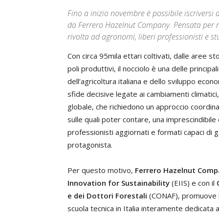
Fino a inizio novembre è possibile iscriversi
da Ferrero Hazelnut Company. Pensata per raf
rivolta ad agronomi, liberi professionisti e s
Con circa 95mila ettari coltivati, dalle aree st
poli produttivi, il nocciolo è una delle principa
dell’agricoltura italiana e dello sviluppo econ
sfide decisive legate ai cambiamenti climatici
globale, che richiedono un approccio coordinato 
sulle quali poter contare, una imprescindibile
professionisti aggiornati e formati capaci di ga
protagonista.
Per questo motivo,
Ferrero Hazelnut Comp
Innovation for Sustainability
(EIIS) e con il
e dei Dottori Forestali
(CONAF), promuove la
scuola tecnica in Italia interamente dedicata