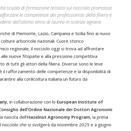
 alla scuola di formazione tecnica sul nocciolo promossa
forzare le competenze dei professionisti della filiera è
tudenti dell’ultimo anno di laurea in scienze agrarie
oriche di Piemonte, Lazio, Campania e Sicilia fino ai nuovi
li colture arboricole nazionali. Cuore storico
omico regionale, il nocciolo oggi si trova ad affrontare
, alle nuove fitopatie e alla pressione competitiva
di tutti gli attori della filiera. Diverse sono le leve
 è il rafforzamento delle competenze e la disponibilità di
rantire alla corilicoltura italiana un futuro da
any
, in collaborazione con lo
European Institute of
Consiglio dell’Ordine Nazionale dei Dottori Agronomi
 nascita dell’
Hazelnut Agronomy Program
, la prima
 al nocciolo che si svolgerà da novembre 2025 e a giugno