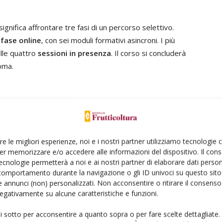
nifica affrontare tre fasi di un percorso selettivo.
a
fase online
, con sei moduli formativi asincroni. I più
elle quattro
sessioni in presenza
. Il corso si concluderà
oma.
e la crescita del settore corilicolo investendo su chi il
ozione di pratiche innovative, migliorando le
re le migliori esperienze, noi e i nostri partner utilizziamo tecnologie
avorendo la creazione di una rete di collaborazione tra
er memorizzare e/o accedere alle informazioni del dispositivo. Il con
ativo asincrono online prevede sei moduli incentrati sulle
ecnologie permetterà a noi e ai nostri partner di elaborare dati person
comportamento durante la navigazione o gli ID univoci su questo sito 
 annunci (non) personalizzati. Non acconsentire o ritirare il consens
 negativamente su alcune caratteristiche e funzioni.
he colturali e difesa.
a sulla fisiologia del nocciolo, dalle cultivar e tecniche
ui sotto per acconsentire a quanto sopra o per fare scelte dettagliate.