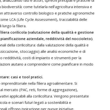
a, analizzando fasi e attori, sprechi principali e pratiche di
 biodiversità: come tutelarla nell’agricoltura intensiva e
ion attraverso controllo biologico e pratiche agronomiche
i come LCA (Life Cycle Assessment), tracciabilità delle
 lungo la filiera.
iliera corilicola (valutazione della qualità e gestione
pianificazione aziendale, redditività del noccioleto)
.
ali della corilicoltura: dalla valutazione della qualità e
siccazione, stoccaggio) alle analisi economiche e di
o redditività, costi di impianto e strumenti per la
ulazioni aiutano a comprendere come pianificare in modo
are: casi e tool pratici.
 imprenditoriale nella filiera agroalimentare. Si
 al mercato (PAC, reti, forme di aggregazione),
ativi applicabili alla corilicoltura. Vengono presentate
cola e scenari futuri legati a sostenibilità e
onali offrono ispirazione per nuove iniziative.