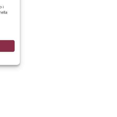
o i
nella