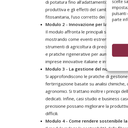
scelte s
di potatura fino all’adattamento climatico e
impostaz
produttiva e gli effetti del cambiamento c
pulsanti
fitosanitaria, l’uso corretto dei prodotti 
parte in
Modulo 2 - Innovazione per la resilienza
Il modulo affronta le principali sfide ambien
mostrando come eventi estremi e scarsità d
strumenti di agricoltura di precisione (sens
e pratiche rigenerative per aumentare la re
imprese innovative italiane e internazionali
Modulo 3 - La gestione del noccioleto (fe
Si approfondiscono le pratiche di gestione
fertirrigazione basate su analisi chimiche, c
agronomici. Si trattano inoltre i principi d
dedicati. Infine, casi studio e business ca
precisione possano migliorare la produttivit
difficili.
Modulo 4 - Come rendere sostenibile la 