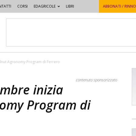
TATTI
CORSI
EDAGRICOLE
LIBRI
ABBONATI / RINN
zelnut Agronomy Program di Ferrero
contenuto sponsorizzato
mbre inizia
nomy Program di