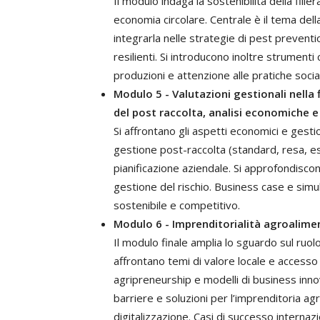
Il modulo indaga la sostenibilità della filier
economia circolare. Centrale è il tema della
integrarla nelle strategie di pest prevent
resilienti. Si introducono inoltre strument
produzioni e attenzione alle pratiche sociali
Modulo 5 - Valutazioni gestionali nella f
del post raccolta, analisi economiche e 
Si affrontano gli aspetti economici e gestion
gestione post-raccolta (standard, resa, es
pianificazione aziendale. Si approfondiscon
gestione del rischio. Business case e sim
sostenibile e competitivo.
Modulo 6 - Imprenditorialità agroaliment
Il modulo finale amplia lo sguardo sul ruolo
affrontano temi di valore locale e accesso
agripreneurship e modelli di business innov
barriere e soluzioni per l’imprenditoria agri
digitalizzazione. Casi di successo internazi