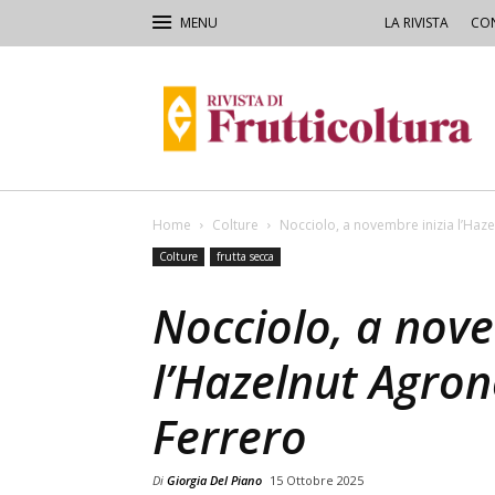
LA RIVISTA
CON
Rivista
di
Frutticoltura
e
Ortofloricoltura
Home
Colture
Nocciolo, a novembre inizia l’Ha
Colture
frutta secca
Nocciolo, a nove
l’Hazelnut Agro
Ferrero
Di
Giorgia Del Piano
15 Ottobre 2025