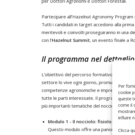
per Dottori Agronomi e Dottori Forestali.
Partecipare all’Hazelnut Agronomy Program sig
Tutti i candidati in target accedono alla prim
meritevoli e coinvolti proseguiranno in una d
con l’
Hazelnut Summit
, un evento finale a R
Il programma nel dettaglio
L’obiettivo del percorso formativo è supportar
settore lo vive ogni giorno, promuovendo l’ad
Per forni
competenze agronomiche e imprenditoriali e f
cookie p
tutte le parti interessate. Il programma form
queste t
come il 
più importanti tematiche del nocciolo:
mostrare
influire
Modulo 1 - Il nocciolo: fisiologia, tecnic
Questo modulo offre una panoramica complet
Clicca q