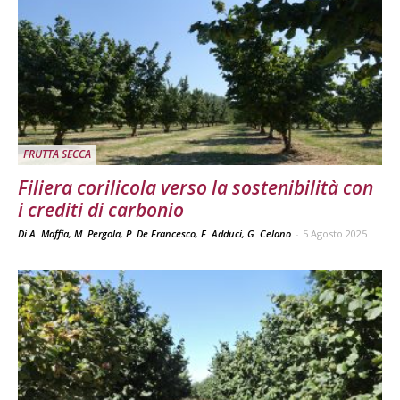
FRUTTA SECCA
Filiera corilicola verso la sostenibilità con
i crediti di carbonio
Di A. Maffia, M. Pergola, P. De Francesco, F. Adduci, G. Celano
-
5 Agosto 2025