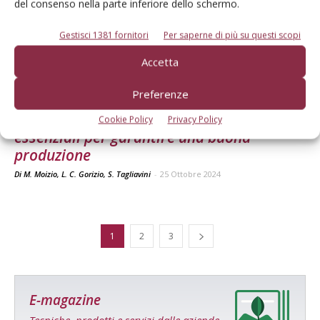
del consenso nella parte inferiore dello schermo.
Gestisci 1381 fornitori
Per saperne di più su questi scopi
Accetta
FERTILIZZAZIONE
Preferenze
Nocciolo, concimi organo-minerali
Cookie Policy
Privacy Policy
essenziali per garantire una buona
produzione
Di M. Moizio, L. C. Gorizio, S. Tagliavini
-
25 Ottobre 2024
1
2
3
E-magazine
Tecniche, prodotti e servizi dalle aziende