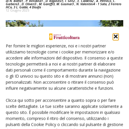
Di N. Botta1 , P. Rendina1 , D. Rapinesi1, I. Seri2 , E. Caldera2 , A. Petrini3, C.
Garbero3 , D. Oliveri3 , M. Gareffi3, M. Gosmar3 , N. Valentini4 - 1 Sata, 2 Ferrero
HCo, 3 L. Gobbi, 4 Disafa
-
12 Giugno 2025
Per fornire le migliori esperienze, noi e i nostri partner
utilizziamo tecnologie come i cookie per memorizzare e/o
accedere alle informazioni del dispositivo. Il consenso a queste
tecnologie permetterà a noi e ai nostri partner di elaborare
dati personali come il comportamento durante la navigazione
FRUTTA SECCA
o gli ID univoci su questo sito e di mostrare annunci (non)
personalizzati. Non acconsentire o ritirare il consenso può
Nocciola Tonda Gentile: in Piemonte parte
influire negativamente su alcune caratteristiche e funzioni.
il progetto per rilanciarla
Clicca qui sotto per acconsentire a quanto sopra o per fare
Di
Redazione Frutticoltura
24 Aprile 2025
scelte dettagliate. Le tue scelte saranno applicate solamente a
questo sito. È possibile modificare le impostazioni in qualsiasi
momento, compreso il ritiro del consenso, utilizzando i
pulsanti della Cookie Policy o cliccando sul pulsante di gestione