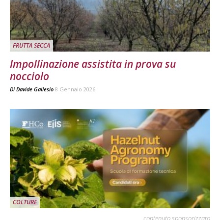
FRUTTA SECCA
Impollinazione assistita in prova su
nocciolo
Di
Davide Gallesio
8 Gennaio 2026
COLTURE
contenuto sponsorizzato