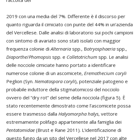
raccolta del
2019 con una media del 7%. Differente è il discorso per
quanto riguarda il cimiciato con punte del 44% in un’azienda
del Vercellese. Dalle analisi di laboratorio sui pochi campioni
con sintomo di avariato sono stati isolati con maggior
frequenza colonie di
Alternaria
spp., B
otryosphaeria
spp.,
Diaporthe
/
Phomopsis
spp. e
Colletotrichum
spp. Le analisi
delle nocciole cimiciate hanno portato a identificare
numerose colonie di un ascomicete,
Eremothecium coryli
Peglion (Syn.
Nematospora coryli
), potenziale patogeno e
probabile induttore della stigmatomicosi del nocciolo
ovvero del “dry rot” del seme della nocciola (figura 5). È
stato recentemente dimostrato come l’ascomicete possa
essere trasmesso dalla
Halyomorpha halys
, vettore
estremamente polifago appartenente alla famiglia dei
Pentatomidae
(Brust e Rane 2011). L’identificazione di
questo fungo da un sito del Vercellese nel 2017 con alte