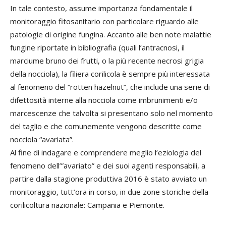
In tale contesto, assume importanza fondamentale il
monitoraggio fitosanitario con particolare riguardo alle
patologie di origine fungina. Accanto alle ben note malattie
fungine riportate in bibliografia (quali l’antracnosi, il
marciume bruno dei frutti, o la più recente necrosi grigia
della nocciola), la filiera corilicola è sempre più interessata
al fenomeno del “rotten hazelnut”, che include una serie di
difettosità interne alla nocciola come imbrunimenti e/o
marcescenze che talvolta si presentano solo nel momento
del taglio e che comunemente vengono descritte come
nocciola “avariata”.
Al fine di indagare e comprendere meglio l’eziologia del
fenomeno dell’”avariato” e dei suoi agenti responsabili, a
partire dalla stagione produttiva 2016 è stato avviato un
monitoraggio, tutt’ora in corso, in due zone storiche della
corilicoltura nazionale: Campania e Piemonte.