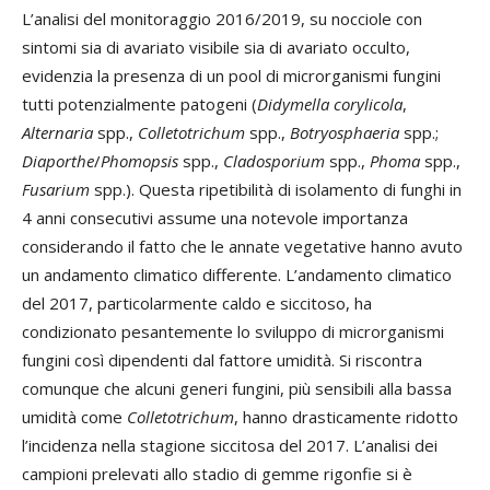
L’analisi del monitoraggio 2016/2019, su nocciole con
sintomi sia di avariato visibile sia di avariato occulto,
evidenzia la presenza di un pool di microrganismi fungini
tutti potenzialmente patogeni (
Didymella corylicola
,
Alternaria
spp.,
Colletotrichum
spp.,
Botryosphaeria
spp.;
Diaporthe
/
Phomopsis
spp.,
Cladosporium
spp.,
Phoma
spp.,
Fusarium
spp.). Questa ripetibilità di isolamento di funghi in
4 anni consecutivi assume una notevole importanza
considerando il fatto che le annate vegetative hanno avuto
un andamento climatico differente. L’andamento climatico
del 2017, particolarmente caldo e siccitoso, ha
condizionato pesantemente lo sviluppo di microrganismi
fungini così dipendenti dal fattore umidità. Si riscontra
comunque che alcuni generi fungini, più sensibili alla bassa
umidità come
Colletotrichum
, hanno drasticamente ridotto
l’incidenza nella stagione siccitosa del 2017. L’analisi dei
campioni prelevati allo stadio di gemme rigonfie si è