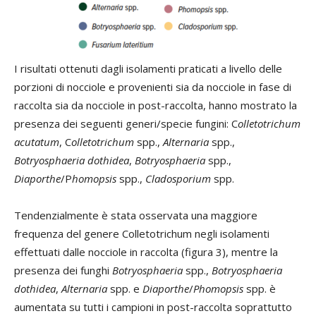
I risultati ottenuti dagli isolamenti praticati a livello delle
porzioni di nocciole e provenienti sia da nocciole in fase di
raccolta sia da nocciole in post-raccolta, hanno mostrato la
presenza dei seguenti generi/specie fungini: C
olletotrichum
acutatum
, C
olletotrichum
spp.,
Alternaria
spp.,
Botryosphaeria
dothidea
,
Botryosphaeria
spp.,
Diaporthe
/P
homopsis
spp.,
Cladosporium
spp.
Tendenzialmente è stata osservata una maggiore
frequenza del genere Colletotrichum negli isolamenti
effettuati dalle nocciole in raccolta (figura 3), mentre la
presenza dei funghi
Botryosphaeria
spp.,
Botryosphaeria
dothidea
,
Alternaria
spp. e
Diaporthe
/
Phomopsis
spp. è
aumentata su tutti i campioni in post-raccolta soprattutto