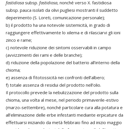
fastidiosa
subsp.
fastidiosa
, nonché verso X. fastidiosa
subsp. pauca isolati da olivi pugliesi mostranti il suddetto
deperimento (S. Loreti, comunicazione personale);
b) il prodotto ha una notevole sistemicità, in grado di
raggiungere effettivamente lo xilema e di rilasciarvi gli ioni
zinco e rame;
c) notevole riduzione dei sintomi osservabili in campo
(avvizzimenti dei rami e delle branche);
d) riduzione della popolazione del batterio all’interno della
chioma;
e) assenza di fitotossicità nei confronti dell’albero;
f) totale assenza di residui del prodotto nell’olio.
Il protocollo prevede la nebulizzazione del prodotto sulla
chioma, una volta al mese, nel periodo primaverile-estivo
(marzo-settembre), nonché particolare cura alla potatura e
all’eliminazione delle erbe infestanti mediante erpicature da
effettuarsi iniziando da metà febbraio fino ad inizio maggio