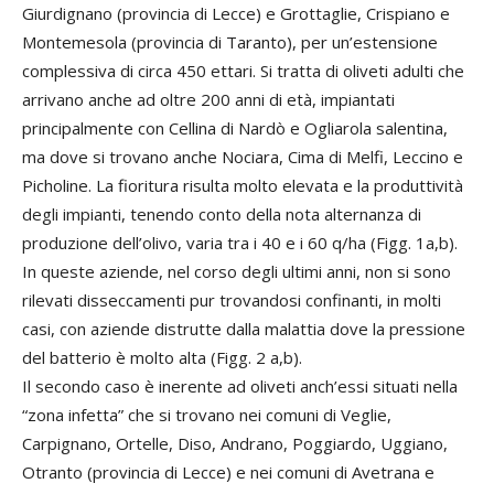
Giurdignano (provincia di Lecce) e Grottaglie, Crispiano e
Montemesola (provincia di Taranto), per un’estensione
complessiva di circa 450 ettari. Si tratta di oliveti adulti che
arrivano anche ad oltre 200 anni di età, impiantati
principalmente con Cellina di Nardò e Ogliarola salentina,
ma dove si trovano anche Nociara, Cima di Melfi, Leccino e
Picholine. La fioritura risulta molto elevata e la produttività
degli impianti, tenendo conto della nota alternanza di
produzione dell’olivo, varia tra i 40 e i 60 q/ha (Figg. 1a,b).
In queste aziende, nel corso degli ultimi anni, non si sono
rilevati disseccamenti pur trovandosi confinanti, in molti
casi, con aziende distrutte dalla malattia dove la pressione
del batterio è molto alta (Figg. 2 a,b).
Il secondo caso è inerente ad oliveti anch’essi situati nella
“zona infetta” che si trovano nei comuni di Veglie,
Carpignano, Ortelle, Diso, Andrano, Poggiardo, Uggiano,
Otranto (provincia di Lecce) e nei comuni di Avetrana e