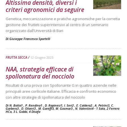
Altissima densità, diversi i
criteri agronomici da seguire
Genetica, meccanizzazione e pratiche agronomiche per la corretta
gestione dei frutteti superintensivi al centro di un seminario
organizzato dall’Università di Bari
Di
Giuseppe Francesco Sportelli
FRUTTA SECCA
12 Giugno 2025
NAA, strategia efficace di
spollonatura del nocciolo
Risultati di una prova con Spollonante G in quattro aziende nelle
principali aree corilicole italiane. Efficacia e confronto economico
con altre strategie di spollonatura del nocciolo
Di N. Botta1 , P. Rendina1 , D. Rapinesi1, I. Seri2 , E. Caldera2 , A. Petrini3, C.
Garbero3 , D. Oliveri3 , M. Gareffi3, M. Gosmar3 , N. Valentini4 - 1 Sata, 2 Ferrero
HCo, 3 L. Gobbi, 4 Disafa
-