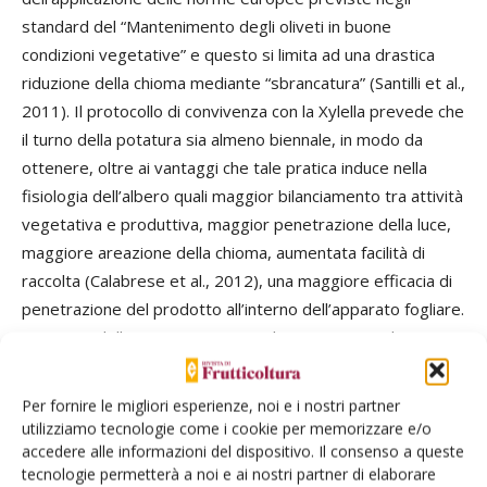
standard del “Mantenimento degli oliveti in buone
condizioni vegetative” e questo si limita ad una drastica
riduzione della chioma mediante “sbrancatura” (Santilli et al.,
2011). Il protocollo di convivenza con la Xylella prevede che
il turno della potatura sia almeno biennale, in modo da
ottenere, oltre ai vantaggi che tale pratica induce nella
fisiologia dell’albero quali maggior bilanciamento tra attività
vegetativa e produttiva, maggior penetrazione della luce,
maggiore areazione della chioma, aumentata facilità di
raccolta (Calabrese et al., 2012), una maggiore efficacia di
penetrazione del prodotto all’interno dell’apparato fogliare.
A seguito della sperimentazione di pieno campo, il
protocollo è stato adottato da numerose aziende olivicole
situate nella cosiddetta “area infetta”. Al momento è
Per fornire le migliori esperienze, noi e i nostri partner
possibile individuare due diverse situazioni: a) aziende che
utilizziamo tecnologie come i cookie per memorizzare e/o
hanno adottato il protocollo da quattro anni e che si
accedere alle informazioni del dispositivo. Il consenso a queste
tecnologie permetterà a noi e ai nostri partner di elaborare
trovano in piena produzione; b) aziende che stanno