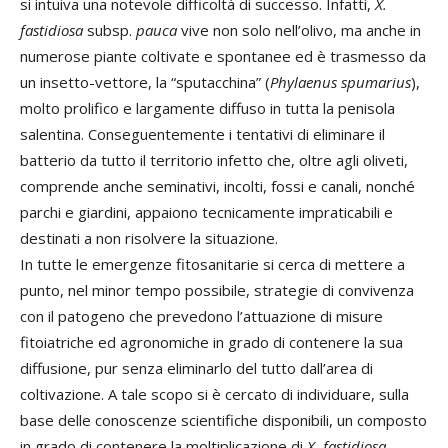
si intuiva una notevole difficoltà di successo. Infatti,
X.
fastidiosa
subsp.
pauca
vive non solo nell’olivo, ma anche in
numerose piante coltivate e spontanee ed è trasmesso da
un insetto-vettore, la “sputacchina” (
Phylaenus spumarius
),
molto prolifico e largamente diffuso in tutta la penisola
salentina. Conseguentemente i tentativi di eliminare il
batterio da tutto il territorio infetto che, oltre agli oliveti,
comprende anche seminativi, incolti, fossi e canali, nonché
parchi e giardini, appaiono tecnicamente impraticabili e
destinati a non risolvere la situazione.
In tutte le emergenze fitosanitarie si cerca di mettere a
punto, nel minor tempo possibile, strategie di convivenza
con il patogeno che prevedono l’attuazione di misure
fitoiatriche ed agronomiche in grado di contenere la sua
diffusione, pur senza eliminarlo del tutto dall’area di
coltivazione. A tale scopo si è cercato di individuare, sulla
base delle conoscenze scientifiche disponibili, un composto
in grado di contenere la moltiplicazione di
X. fastidiosa