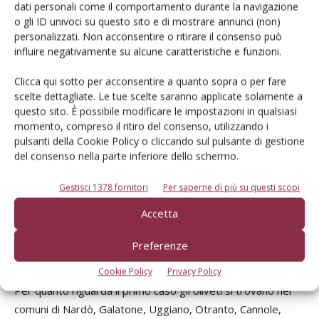
dati personali come il comportamento durante la navigazione
recuperando gli oliveti danneggiati dalla malattia nel corso
o gli ID univoci su questo sito e di mostrare annunci (non)
degli ultimi due anni.
personalizzati. Non acconsentire o ritirare il consenso può
influire negativamente su alcune caratteristiche e funzioni.
Clicca qui sotto per acconsentire a quanto sopra o per fare
scelte dettagliate. Le tue scelte saranno applicate solamente a
questo sito. È possibile modificare le impostazioni in qualsiasi
momento, compreso il ritiro del consenso, utilizzando i
pulsanti della Cookie Policy o cliccando sul pulsante di gestione
del consenso nella parte inferiore dello schermo.
Gestisci 1378 fornitori
Per saperne di più su questi scopi
Accetta
Figura 2 b- Oliveto sottoposto, da quattro anni, al protocollo di convivenza nei
Preferenze
confronti di Xylella fastidiosa subsp. pauca e confinante con oliveti molto danneggiati
dal batterio nella “zona infetta” a Otranto.
Cookie Policy
Privacy Policy
Per quanto riguarda il primo caso gli oliveti si trovano nei
comuni di Nardò, Galatone, Uggiano, Otranto, Cannole,