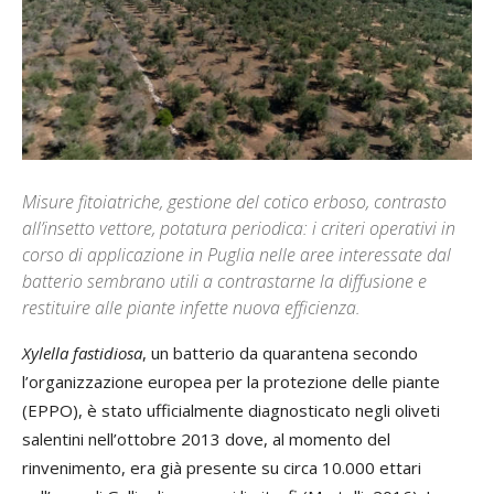
Misure fitoiatriche, gestione del cotico erboso, contrasto
all’insetto vettore, potatura periodica: i criteri operativi in
corso di applicazione in Puglia nelle aree interessate dal
batterio sembrano utili a contrastarne la diffusione e
restituire alle piante infette nuova efficienza.
Xylella fastidiosa
, un batterio da quarantena secondo
l’organizzazione europea per la protezione delle piante
(EPPO), è stato ufficialmente diagnosticato negli oliveti
salentini nell’ottobre 2013 dove, al momento del
rinvenimento, era già presente su circa 10.000 ettari