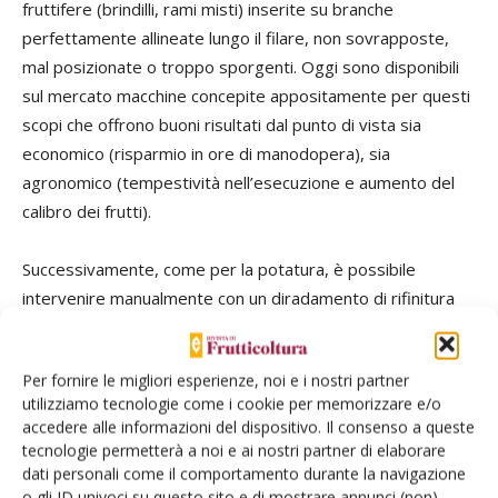
fruttifere (brindilli, rami misti) inserite su branche
perfettamente allineate lungo il filare, non sovrapposte,
mal posizionate o troppo sporgenti. Oggi sono disponibili
sul mercato macchine concepite appositamente per questi
scopi che offrono buoni risultati dal punto di vista sia
economico (risparmio in ore di manodopera), sia
agronomico (tempestività nell’esecuzione e aumento del
calibro dei frutti).
Successivamente, come per la potatura, è possibile
intervenire manualmente con un diradamento di rifinitura
per regolare con precisione il numero di frutti sulla pianta.
Per fornire le migliori esperienze, noi e i nostri partner
1
di 7
utilizziamo tecnologie come i cookie per memorizzare e/o
accedere alle informazioni del dispositivo. Il consenso a queste
tecnologie permetterà a noi e ai nostri partner di elaborare
dati personali come il comportamento durante la navigazione
o gli ID univoci su questo sito e di mostrare annunci (non)