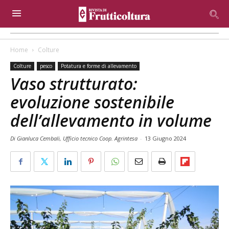
Home
Colture
Colture
pesco
Potatura e forme di allevamento
Vaso strutturato:
evoluzione sostenibile
dell’allevamento in volume
Di Gianluca Cembali, Ufficio tecnico Coop. Agrintesa
-
13 Giugno 2024