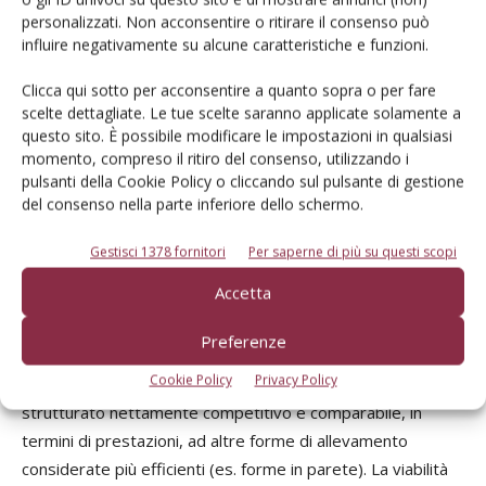
personalizzati. Non acconsentire o ritirare il consenso può
influire negativamente su alcune caratteristiche e funzioni.
Clicca qui sotto per acconsentire a quanto sopra o per fare
scelte dettagliate. Le tue scelte saranno applicate solamente a
questo sito. È possibile modificare le impostazioni in qualsiasi
momento, compreso il ritiro del consenso, utilizzando i
pulsanti della Cookie Policy o cliccando sul pulsante di gestione
Albicocco in allevamento
del consenso nella parte inferiore dello schermo.
Il vaso strutturato è al passo con i
Gestisci 1378 fornitori
Per saperne di più su questi scopi
tempi
Accetta
Preferenze
L’aumento della densità d’impianto e l’utilizzo delle
Cookie Policy
Privacy Policy
macchine nelle varie fasi di coltivazione rendono il vaso
strutturato nettamente competitivo e comparabile, in
termini di prestazioni, ad altre forme di allevamento
considerate più efficienti (es. forme in parete). La viabilità