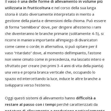
Il
vaso
è
una delle forme di allevamento in volume più
utilizzata in frutticoltura
e nel corso della sua lunga
storia è stato diversamente interpretato in merito a
gestione della pianta e dimensioni della chioma. Può essere
di forma “semilibera” dove, per dirigere all’esterno i rami
che diventeranno le branche primarie (solitamente 4-5), si
ricorre in maniera importante all’impiego di divaricatori
come canne o corde; in alternativa, si può optare per il
vaso “ritardato” dove, al momento dell’impianto, l’astone
non viene cimato come in precedenza, ma lasciato intero e
sfruttato per creare (nei primi 3-4 anni di vita della pianta)
una vera e propria branca verticale che, occupando lo
spazio ed intercettando la luce, induce le altre branche a
svilupparsi verso l’esterno.
Oggi questi sistemi di allevamento hanno
difficoltà a
restare al passo con i tempi
perché caratterizzati da
potature di allevamento e produzione particolarmente