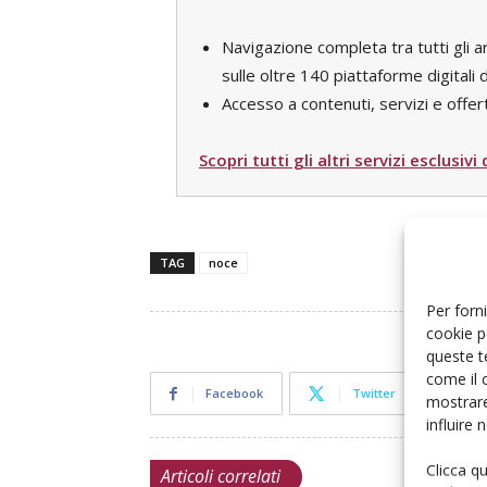
Navigazione completa tra tutti gli a
sulle oltre 140 piattaforme digital
Accesso a contenuti, servizi e offert
Scopri tutti gli altri servizi esclusivi
TAG
noce
Per forni
cookie p
queste t
come il 
Facebook
Twitter
mostrare
influire
Clicca q
Articoli correlati