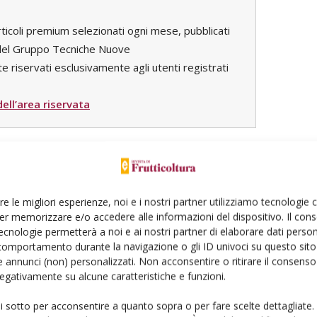
rticoli premium selezionati ogni mese, pubblicati
i del Gruppo Tecniche Nuove
e riservati esclusivamente agli utenti registrati
 dell’area riservata
re le migliori esperienze, noi e i nostri partner utilizziamo tecnologie
er memorizzare e/o accedere alle informazioni del dispositivo. Il con
ecnologie permetterà a noi e ai nostri partner di elaborare dati person
comportamento durante la navigazione o gli ID univoci su questo sito 
Linkedin
Pinterest
Email
 annunci (non) personalizzati. Non acconsentire o ritirare il consens
 negativamente su alcune caratteristiche e funzioni.
ui sotto per acconsentire a quanto sopra o per fare scelte dettagliate.