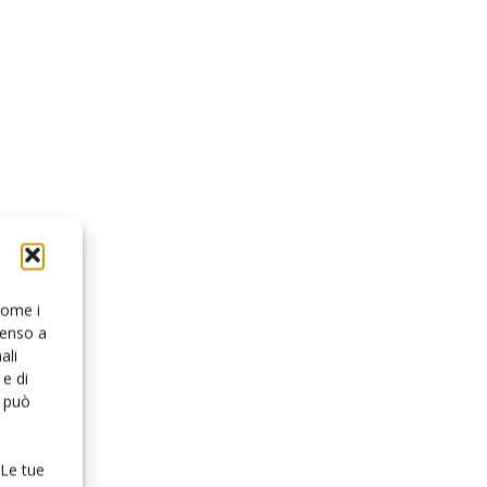
 come i
senso a
ali
e di
o può
 Le tue