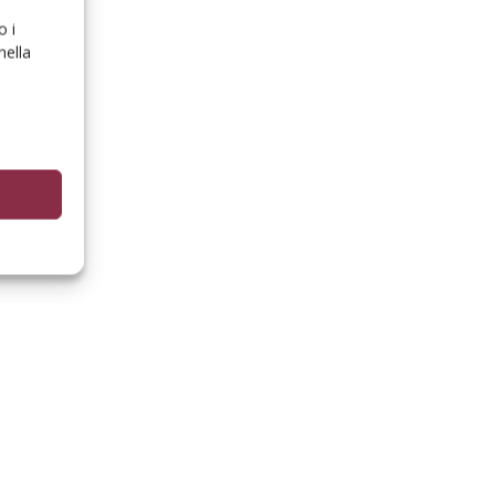
o i
nella