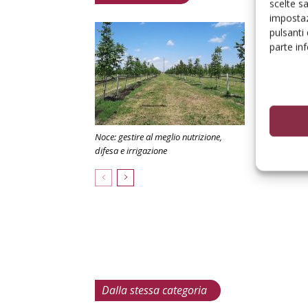
scelte s
impostaz
pulsanti
parte in
Noce: gestire al meglio nutrizione,
Noce: nuove 
difesa e irrigazione
ottimizzarne 
Dalla stessa categoria