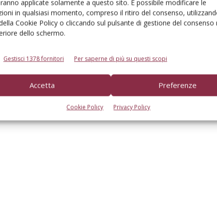
aranno applicate solamente a questo sito. È possibile modificare le
ioni in qualsiasi momento, compreso il ritiro del consenso, utilizzand
 della Cookie Policy o cliccando sul pulsante di gestione del consenso 
feriore dello schermo.
Gestisci 1378 fornitori
Per saperne di più su questi scopi
Accetta
Preferenze
linee guida per
Nocicoltura campana a un bivio
la coltivazione
Cookie Policy
Privacy Policy