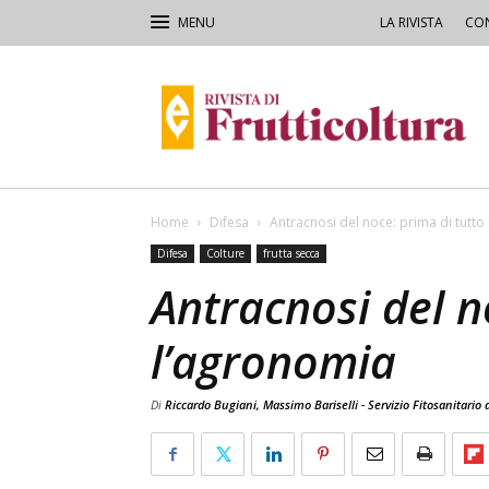
LA RIVISTA
CON
Rivista
di
Frutticoltura
e
Ortofloricoltura
Home
Difesa
Antracnosi del noce: prima di tutto
Difesa
Colture
frutta secca
Antracnosi del n
l’agronomia
Di
Riccardo Bugiani, Massimo Bariselli - Servizio Fitosanitari