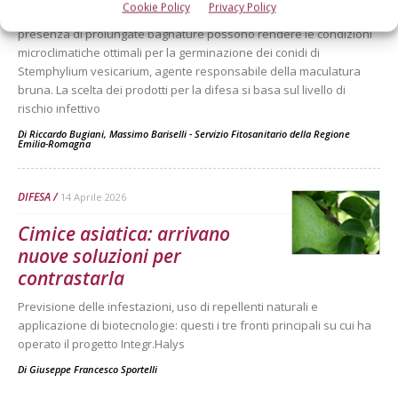
Cookie Policy
Privacy Policy
Tra metà aprile e metà maggio, temperature favorevoli e la
presenza di prolungate bagnature possono rendere le condizioni
microclimatiche ottimali per la germinazione dei conidi di
Stemphylium vesicarium, agente responsabile della maculatura
bruna. La scelta dei prodotti per la difesa si basa sul livello di
rischio infettivo
Di
Riccardo Bugiani, Massimo Bariselli - Servizio Fitosanitario della Regione
Emilia-Romagna
DIFESA
14 Aprile 2026
Cimice asiatica: arrivano
nuove soluzioni per
contrastarla
Previsione delle infestazioni, uso di repellenti naturali e
applicazione di biotecnologie: questi i tre fronti principali su cui ha
operato il progetto Integr.Halys
Di
Giuseppe Francesco Sportelli