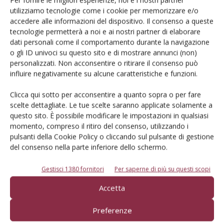
Per fornire le migliori esperienze, noi e i nostri partner
Di
Davide Gallesio
utilizziamo tecnologie come i cookie per memorizzare e/o
accedere alle informazioni del dispositivo. Il consenso a queste
tecnologie permetterà a noi e ai nostri partner di elaborare
dati personali come il comportamento durante la navigazione
DIFESA
17 Giugno 2026
o gli ID univoci su questo sito e di mostrare annunci (non)
Antracnosi del noce: prima di
personalizzati. Non acconsentire o ritirare il consenso può
tutto l’agronomia
influire negativamente su alcune caratteristiche e funzioni.
L’antracnosi viene favorita da un andamento climatico caldo-umido
Clicca qui sotto per acconsentire a quanto sopra o per fare
e da uno scarso arieggiamento della pianta. La difesa fa ricorso
scelte dettagliate. Le tue scelte saranno applicate solamente a
principalmente all'adozione di misure agronomiche virtuose come
questo sito. È possibile modificare le impostazioni in qualsiasi
la scelta di varietà tolleranti, l’arieggiamento della chioma e la
momento, compreso il ritiro del consenso, utilizzando i
riduzione dell’inoculo primario
pulsanti della Cookie Policy o cliccando sul pulsante di gestione
del consenso nella parte inferiore dello schermo.
Di
Riccardo Bugiani, Massimo Bariselli - Servizio Fitosanitario della Regione
Emilia-Romagna
Gestisci 1380 fornitori
Per saperne di più su questi scopi
DIFESA
8 Maggio 2026
Accetta
Pero in allegagione: aumenta il
Preferenze
rischio maculatura bruna