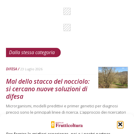
Dalla stessa categoria
DIFESA
23 Luglio 2026
Mal dello stacco del nocciolo:
si cercano nuove soluzioni di
difesa
Microrganismi, modelli predittivi e primer genetici per diagnosi
precoci sono le principali linee di ricerca. L’approccio dei ricercatori
dell’Università di Torino combina una pluralità di strategie per
fornire nuove armi di difesa contro una problematica divenuta
endemica nei corileti del Piemonte