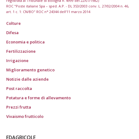
registrata al Tribunale di Bologna n. 4999 del 22/07/1982)
ROC "Poste italiane Spa – sped. A.P. - DL 353/2003 conv. L. 27/02/2004 n. 46,
art. 1 c. 1: CN/BO" ROC n° 24344 dell’11 marzo 2014
Colture
Difesa
Economia e politica
Fertilizzazione
Irrigazione
Miglioramento genetico
Notizie dalle aziende
Post raccolta
Potatura e forme di allevamento
Prezzi frutta
Vivaismo frutticolo
EDAGRICOLE