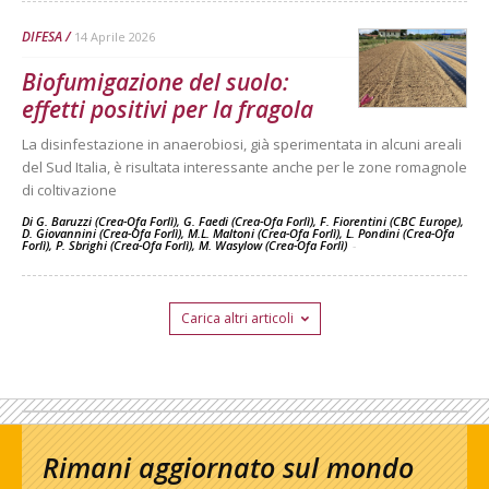
DIFESA
14 Aprile 2026
Biofumigazione del suolo:
effetti positivi per la fragola
La disinfestazione in anaerobiosi, già sperimentata in alcuni areali
del Sud Italia, è risultata interessante anche per le zone romagnole
di coltivazione
Di G. Baruzzi (Crea-Ofa Forlì), G. Faedi (Crea-Ofa Forlì), F. Fiorentini (CBC Europe),
D. Giovannini (Crea-Ofa Forlì), M.L. Maltoni (Crea-Ofa Forlì), L. Pondini (Crea-Ofa
Forlì), P. Sbrighi (Crea-Ofa Forlì), M. Wasylow (Crea-Ofa Forlì)
-
Carica altri articoli
Rimani aggiornato sul mondo