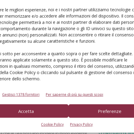
re le migliori esperienze, noi e i nostri partner utilizziamo tecnologie
er memorizzare e/o accedere alle informazioni del dispositivo. Il con
ecnologie permetterà a noi e ai nostri partner di elaborare dati person
comportamento durante la navigazione o gli ID univoci su questo sito 
 annunci (non) personalizzati. Non acconsentire o ritirare il consens
 negativamente su alcune caratteristiche e funzioni.
ione: un’operazione
ui sotto per acconsentire a quanto sopra o per fare scelte dettagliate.
aranno applicate solamente a questo sito. È possibile modificare le
i specie frutticole in Emilia-Romagna. I primi
ioni in qualsiasi momento, compreso il ritiro del consenso, utilizzand
a webapp regionale per simulare all'istante la
 della Cookie Policy o cliccando sul pulsante di gestione del consenso 
feriore dello schermo.
Gestisci 1378 fornitori
Per saperne di più su questi scopi
Accetta
Preferenze
 non può diventare un alibi
Cookie Policy
Privacy Policy
ma che le Tea possano incidere in modo evidente