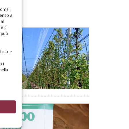
 come i
senso a
ali
e di
o può
 Le tue
o i
nella