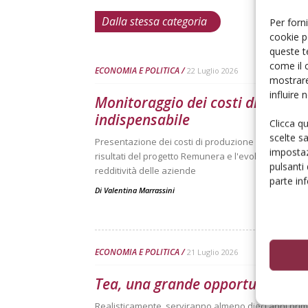
Dalla stessa categoria
Per forni
cookie p
queste t
come il 
ECONOMIA E POLITICA
22 Luglio 2026
mostrare
influire
Monitoraggio dei costi di produz
indispensabile
Clicca q
scelte s
Presentazione dei costi di produzione delle principal
impostaz
risultati del progetto Remunera e l'evoluzione dell
pulsanti
redditività delle aziende
parte in
Di
Valentina Marrassini
ECONOMIA E POLITICA
21 Luglio 2026
Tea, una grande opportunità che
Realisticamente, serviranno almeno dieci anni pri