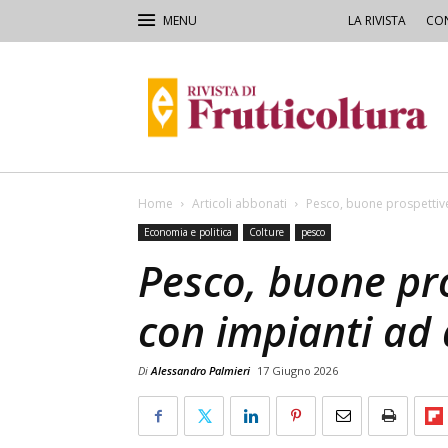
LA RIVISTA
CON
Rivista
di
Frutticoltura
e
Ortofloricoltura
Home
Articoli abbonati
Pesco, buone prospettive
Economia e politica
Colture
pesco
Pesco, buone pr
con impianti ad 
Di
Alessandro Palmieri
17 Giugno 2026