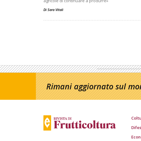
agricole di continuare a produrre»
Di
Sara Vitali
Rimani aggiornato sul mon
Colt
Dife
Econ