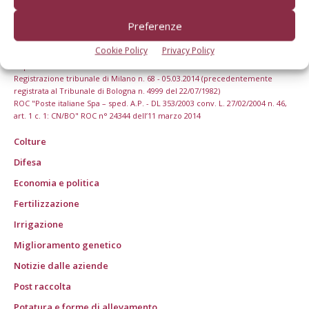
Preferenze
© Tecniche Nuove Spa. Tutti i diritti riservati. Sede legale Via Eritrea 21 -
Cookie Policy
Privacy Policy
20157 Milano | Codice fiscale, Partita IVA e Iscrizione al Registro delle
imprese di Milano: 00753480151
Registrazione tribunale di Milano n. 68 - 05.03.2014 (precedentemente
registrata al Tribunale di Bologna n. 4999 del 22/07/1982)
ROC "Poste italiane Spa – sped. A.P. - DL 353/2003 conv. L. 27/02/2004 n. 46,
art. 1 c. 1: CN/BO" ROC n° 24344 dell’11 marzo 2014
Colture
Difesa
Economia e politica
Fertilizzazione
Irrigazione
Miglioramento genetico
Notizie dalle aziende
Post raccolta
Potatura e forme di allevamento