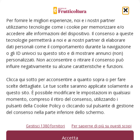
Per fornire le migliori esperienze, noi e i nostri partner
utilizziamo tecnologie come i cookie per memorizzare e/o
Rimani aggiornato sul mondo
accedere alle informazioni del dispositivo. Il consenso a queste
tecnologie permetterà a noi e ai nostri partner di elaborare
dell’agricoltura
dati personali come il comportamento durante la navigazione
o gli ID univoci su questo sito e di mostrare annunci (non)
personalizzati. Non acconsentire o ritirare il consenso può
Iscriviti alle nostre newsletter
influire negativamente su alcune caratteristiche e funzioni.
Clicca qui sotto per acconsentire a quanto sopra o per fare
scelte dettagliate. Le tue scelte saranno applicate solamente a
questo sito. È possibile modificare le impostazioni in qualsiasi
momento, compreso il ritiro del consenso, utilizzando i
pulsanti della Cookie Policy o cliccando sul pulsante di gestione
del consenso nella parte inferiore dello schermo.
Gestisci 1380 fornitori
Per saperne di più su questi scopi
Accetta