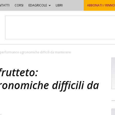
TATTI
CORSI
EDAGRICOLE
LIBRI
ABBONATI / RINN
o: performance agronomiche difficili da mantenere
frutteto:
nomiche difficili da