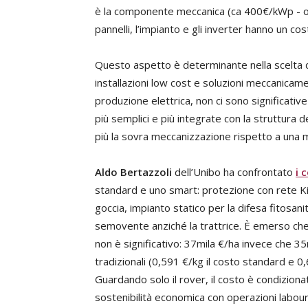
è la componente meccanica (ca 400€/kWp - o
pannelli, l’impianto e gli inverter hanno un co
Questo aspetto è determinante nella scelta de
installazioni low cost e soluzioni meccanicame
produzione elettrica, non ci sono significativ
più semplici e più integrate con la struttura 
più la sovra meccanizzazione rispetto a una 
Aldo Bertazzoli
dell’Unibo ha confrontato
i 
standard e uno smart: protezione con rete KiT
goccia, impianto statico per la difesa fitosan
semovente anziché la trattrice. È emerso che
non è significativo: 37mila €/ha invece che 35m
tradizionali (0,591 €/kg il costo standard e 0
Guardando solo il rover, il costo è condiziona
sostenibilità economica con operazioni labour 