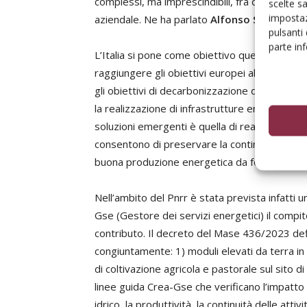
complessi, ma imprescindibili, fra cui la neces
scelte s
impostaz
aziendale. Ne ha parlato
Alfonso Scadera
de
pulsanti
parte in
L’Italia si pone come obiettivo quello di accele
raggiungere gli obiettivi europei al 2030 e al 
gli obiettivi di decarbonizzazione devono sfru
la realizzazione di infrastrutture energetiche 
soluzioni emergenti è quella di realizzare impi
consentono di preservare la continuità delle 
buona produzione energetica da fonti rinnovab
Nell’ambito del Pnrr è stata prevista infatti 
Gse (Gestore dei servizi energetici) il compito
contributo. Il decreto del Mase 436/2023 def
congiuntamente: 1) moduli elevati da terra i
di coltivazione agricola e pastorale sul sito di
linee guida Crea-Gse che verificano l’impatto de
idrico, la produttività, la continuità delle attivi