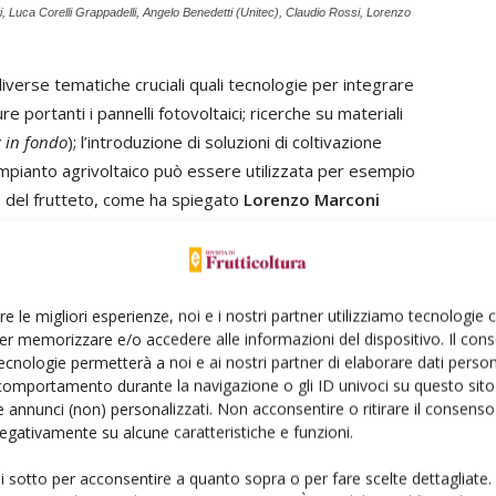
i, Luca Corelli Grappadelli, Angelo Benedetti (Unitec), Claudio Rossi, Lorenzo
iverse tematiche cruciali quali tecnologie per integrare
e portanti i pannelli fotovoltaici; ricerche su materiali
x in fondo
); l’introduzione di soluzioni di coltivazione
’impianto agrivoltaico può essere utilizzata per esempio
ne del frutteto, come ha spiegato
Lorenzo Marconi
mplicità di costruzione della macchina e la scalabilità
urezza per gli operatori, la precisione, l’autonomia e la
re le migliori esperienze, noi e i nostri partner utilizziamo tecnologie
er memorizzare e/o accedere alle informazioni del dispositivo. Il con
rmativi e agronomici.
ecnologie permetterà a noi e ai nostri partner di elaborare dati person
comportamento durante la navigazione o gli ID univoci su questo sito 
mici
 annunci (non) personalizzati. Non acconsentire o ritirare il consens
 negativamente su alcune caratteristiche e funzioni.
ostare ad aspetti normativi
ed economici alquanto
ui sotto per acconsentire a quanto sopra o per fare scelte dettagliate.