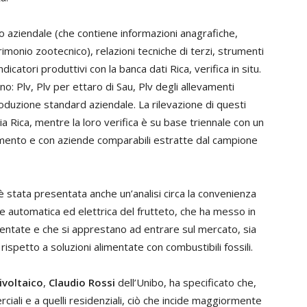
lo aziendale (che contiene informazioni anagrafiche,
rimonio zootecnico), relazioni tecniche di terzi, strumenti
dicatori produttivi con la banca dati Rica, verifica in situ.
ono: Plv, Plv per ettaro di Sau, Plv degli allevamenti
oduzione standard aziendale. La rilevazione di questi
Rica, mentre la loro verifica è su base triennale con un
imento e con aziende comparabili estratte dal campione
è stata presentata anche un’analisi circa la convenienza
ne automatica ed elettrica del frutteto, che ha messo in
sentate e che si apprestano ad entrare sul mercato, sia
ispetto a soluzioni alimentate con combustibili fossili.
ivoltaico
,
Claudio Rossi
dell’Unibo, ha specificato che,
ciali e a quelli residenziali, ciò che incide maggiormente