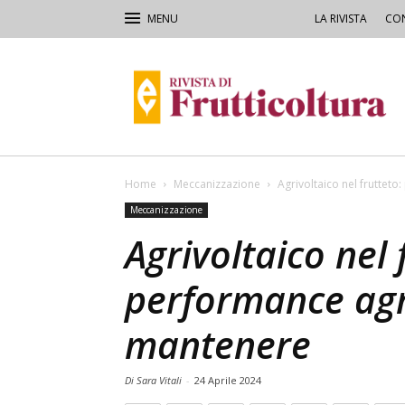
LA RIVISTA
CON
Rivista
di
Frutticoltura
e
Ortofloricoltura
Home
Meccanizzazione
Agrivoltaico nel fruttet
Meccanizzazione
Agrivoltaico nel 
performance agro
mantenere
Di Sara Vitali
-
24 Aprile 2024