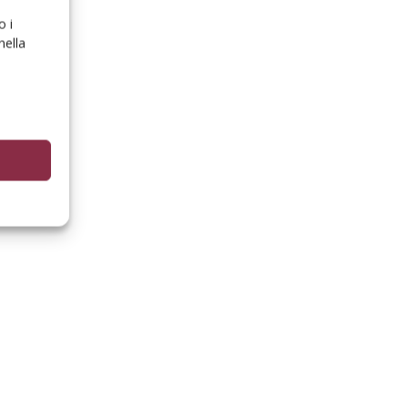
o i
nella