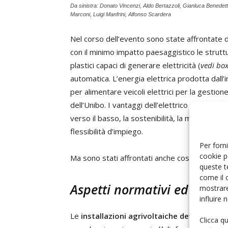
Da sinistra: Donato Vincenzi, Aldo Bertazzoli, Gianluca Benedett
Marconi, Luigi Manfrini, Alfonso Scardera
Nel corso dell’evento sono state affrontate d
con il minimo impatto paesaggistico le struttur
plastici capaci di generare elettricità (
vedi bo
automatica. L’energia elettrica prodotta dall
per alimentare veicoli elettrici per la gestio
dell’Unibo. I vantaggi dell’elettrico sono la se
verso il basso, la sostenibilità, la maggior sic
flessibilità d’impiego.
Per forni
cookie p
Ma sono stati affrontati anche costi, limiti no
queste t
come il 
Aspetti normativi ed econo
mostrare
influire
Le
installazioni agrivoltaiche devono sott
Clicca q