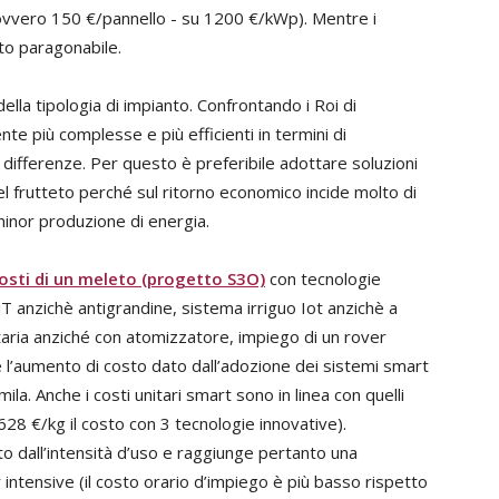
vvero 150 €/pannello - su 1200 €/kWp). Mentre i
sto paragonabile.
lla tipologia di impianto. Confrontando i Roi di
nte più complesse e più efficienti in termini di
e differenze. Per questo è preferibile adottare soluzioni
del frutteto perché sul ritorno economico incide molto di
minor produzione di energia.
costi di un meleto (progetto S3O)
con tecnologie
 anzichè antigrandine, sistema irriguo Iot anzichè a
itaria anziché con atomizzatore, impiego di un rover
 l’aumento di costo dato dall’adozione dei sistemi smart
ila. Anche i costi unitari smart sono in linea con quelli
,628 €/kg il costo con 3 tecnologie innovative).
to dall’intensità d’uso e raggiunge pertanto una
intensive (il costo orario d’impiego è più basso rispetto