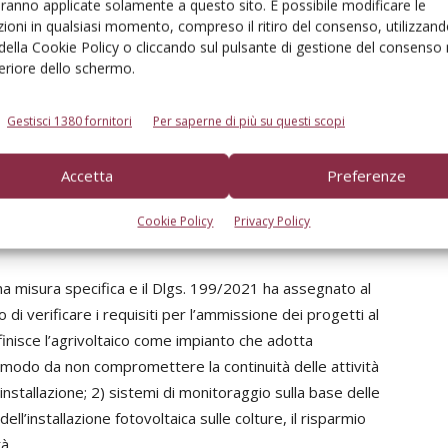
sità di dimostrare che gli impianti non diminuiscono la Plv
aranno applicate solamente a questo sito. È possibile modificare le
ioni in qualsiasi momento, compreso il ritiro del consenso, utilizzand
l Crea.
 della Cookie Policy o cliccando sul pulsante di gestione del consenso 
feriore dello schermo.
rare il percorso di crescita sostenibile al fine di
2050. In coerenza con le indicazioni del Pniec e del Pnrr,
Gestisci 1380 fornitori
Per saperne di più su questi scopi
ttare le opportunità offerte da percorsi sostenibili per
nel rispetto dell’ambiente e del territorio. Una delle
Accetta
Preferenze
anti agrivoltaici, ovvero impianti fotovoltaici che
attività di coltivazione garantendo al contempo una
Cookie Policy
Privacy Policy
ili.
una misura specifica e il Dlgs. 199/2021 ha assegnato al
 di verificare i requisiti per l’ammissione dei progetti al
inisce l’agrivoltaico come impianto che adotta
n modo da non compromettere la continuità delle attività
 installazione; 2) sistemi di monitoraggio sulla base delle
ll’installazione fotovoltaica sulle colture, il risparmio
tà.