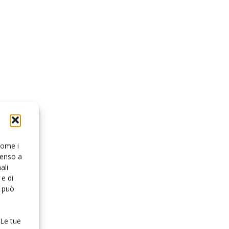
 come i
senso a
ali
e di
o può
 Le tue