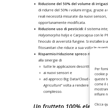
Riduzione del 50% del volume di irrigaz
di ridurre del 50% i volumi irrigui, grazie a
reali necessità misurate da nuovi sensori,
opportunamente modificata.
Riduzione uso di pesticidi
: il sistema in
Halyomorpha halys
e Carpocapsa con le PF
l’inoculo di avversità fungine. Si installerà
fitosanitari che riduce a sua volta le quanti
Risparmio/riduzione spreco risorse
: un
alla sinergie di
tutte le applicazioni descritte,
Per forni
ai nuovi sensori e
cookie p
ad approcci Big Data/Cloud che nell’ins
queste t
come il 
Agriculture
” volta a rendere più efficien
mostrare
complesso.
influire
Clicca q
Un frutteto 100% elettrico