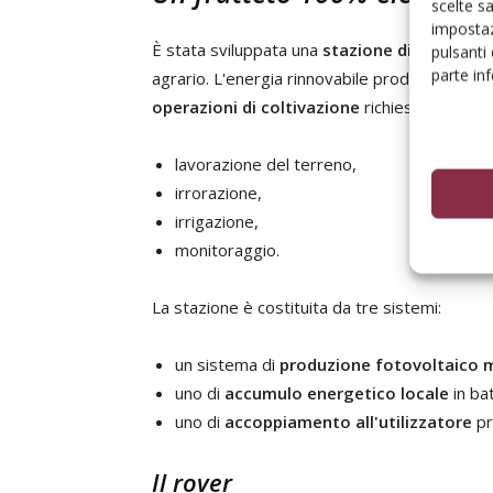
scelte s
impostaz
È stata sviluppata una
stazione di produzio
pulsanti
parte in
agrario. L'energia rinnovabile prodotta local
operazioni di coltivazione
richieste nel frut
lavorazione del terreno,
irrorazione,
irrigazione,
monitoraggio.
La stazione è costituita da tre sistemi:
un sistema di
produzione fotovoltaico 
uno di
accumulo energetico locale
in bat
uno di
accoppiamento all'utilizzatore
pr
Il rover