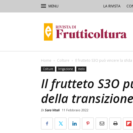
LA RIVISTA
CON
Rivista
di
Frutticoltura
e
Ortofloricoltura
Home
Colture
Il frutteto S3O può vincere la sfid
Colture
Irrigazione
melo
Il frutteto S3O p
della transizion
Di
Sara Vitali
11 Febbraio 2022