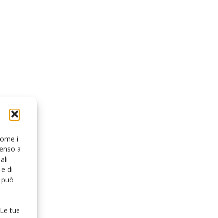
 come i
senso a
ali
e di
o può
 Le tue