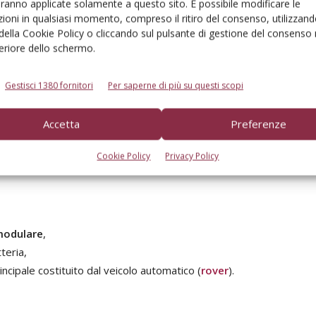
aranno applicate solamente a questo sito. È possibile modificare le
ioni in qualsiasi momento, compreso il ritiro del consenso, utilizzand
ne di energia
ottimizzata per l’installazione in ambito
 della Cookie Policy o cliccando sul pulsante di gestione del consenso 
feriore dello schermo.
mente viene utilizzata
per
lo svolgimento delle
principali
teto:
Gestisci 1380 fornitori
Per saperne di più su questi scopi
Accetta
Preferenze
Cookie Policy
Privacy Policy
modulare
,
teria,
incipale costituito dal veicolo automatico (
rover
).