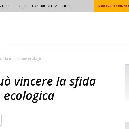
TATTI
CORSI
EDAGRICOLE
LIBRI
ABBONATI / RINN
a della transizione ecologica
uò vincere la sfida
e ecologica