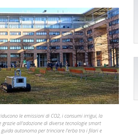
iducono le emissioni di CO2, i consumi irrigui, la
se grazie all'adozione di diverse tecnologie smart
 guida autonoma per trinciare l'erba tra i filari e