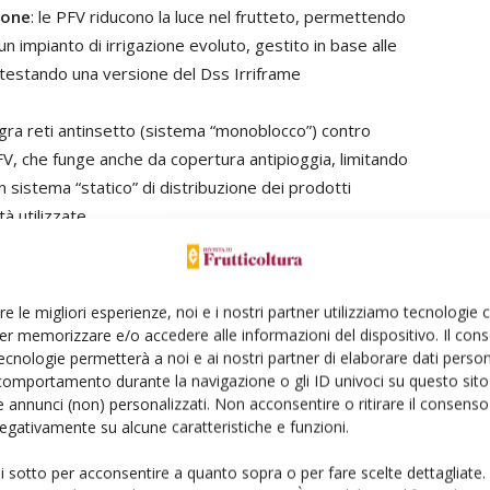
ione
: le PFV riducono la luce nel frutteto, permettendo
 un impianto di irrigazione evoluto, gestito in base alle
 testando una versione del Dss Irriframe
tegra reti antinsetto (sistema “monoblocco”) contro
V, che funge anche da copertura antipioggia, limitando
 un sistema “statico” di distribuzione dei prodotti
tà utilizzate.
a gestione precisa e intelligente è stata ottenuta grazie
re le migliori esperienze, noi e i nostri partner utilizziamo tecnologie
er memorizzare e/o accedere alle informazioni del dispositivo. Il con
ieme vengono guidate in un’ottica di “
Precision
ecnologie permetterà a noi e ai nostri partner di elaborare dati person
comportamento durante la navigazione o gli ID univoci su questo sito 
te e sostenibile la produzione frutticola nell’intero
 annunci (non) personalizzati. Non acconsentire o ritirare il consens
 negativamente su alcune caratteristiche e funzioni.
ui sotto per acconsentire a quanto sopra o per fare scelte dettagliate.