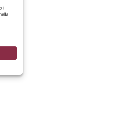
o i
nella