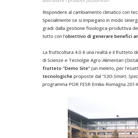
distribuire i prodotti fitosanitari
Rispondere al cambiamento climatico con tecno
Specialmente se si impiegano in modo sinergi
gradi: dalla gestione fisiologica-produttiva della
tutto con l’
obiettivo di generare benefici a
La frutticoltura 4.0 è una realtà e il fruttet
di Scienze e Tecnolgie Agro-Alimentari (Distal)
frutteto “Demo Site”
(un meleto, per l'esat
tecnologiche
proposte dal “
S3O-Smart, Spec
programma POR FESR Emilia-Romagna 2014