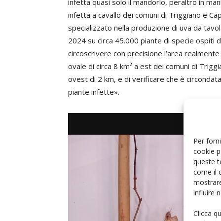
infetta quasi solo il mandorlo, peraltro in m
infetta a cavallo dei comuni di Triggiano e C
specializzato nella produzione di uva da tavola
2024 su circa 45.000 piante di specie ospiti d
circoscrivere con precisione l’area realmente 
ovale di circa 8 km² a est dei comuni di Trig
ovest di 2 km, e di verificare che è circonda
piante infette».
Per forni
cookie p
queste t
come il 
mostrare
influire
Clicca q