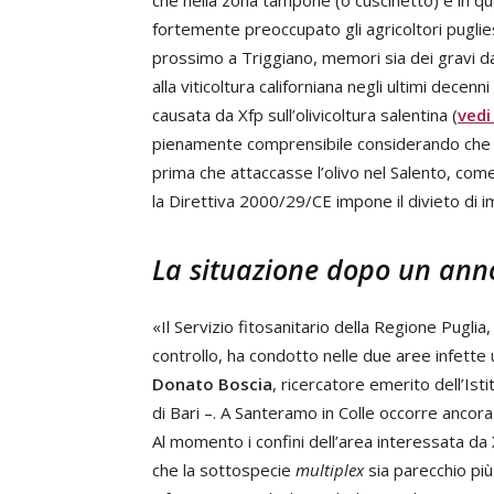
che nella zona tampone (o cuscinetto) e in qu
fortemente preoccupato gli agricoltori puglies
prossimo a Triggiano, memori sia dei gravi da
alla viticoltura californiana negli ultimi decenn
causata da Xfp sull’olivicoltura salentina (
vedi
pienamente comprensibile considerando ch
prima che attaccasse l’olivo nel Salento, come
la Direttiva 2000/29/CE impone il divieto di im
La situazione dopo un anno
«Il Servizio fitosanitario della Regione Pugli
controllo, ha condotto nelle due aree infette
Donato Boscia
, ricercatore emerito dell’Ist
di Bari –. A Santeramo in Colle occorre ancora
Al momento i confini dell’area interessata da 
che la sottospecie
multiplex
sia parecchio più