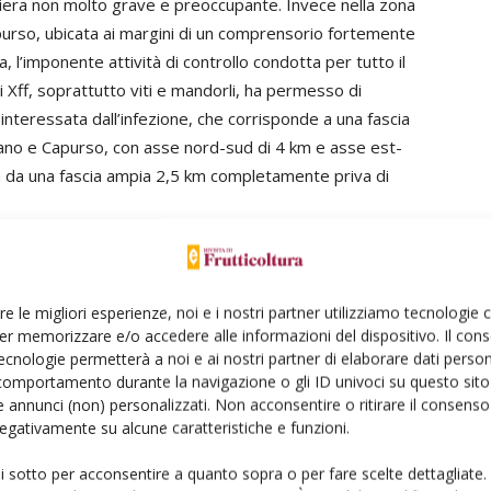
aniera non molto grave e preoccupante. Invece nella zona
apurso, ubicata ai margini di un comprensorio fortemente
, l’imponente attività di controllo condotta per tutto il
i Xff, soprattutto viti e mandorli, ha permesso di
interessata dall’infezione, che corrisponde a una fascia
giano e Capurso, con asse nord-sud di 4 km e asse est-
ta da una fascia ampia 2,5 km completamente priva di
1
di 4
re le migliori esperienze, noi e i nostri partner utilizziamo tecnologie
er memorizzare e/o accedere alle informazioni del dispositivo. Il con
ecnologie permetterà a noi e ai nostri partner di elaborare dati person
comportamento durante la navigazione o gli ID univoci su questo sito 
 annunci (non) personalizzati. Non acconsentire o ritirare il consens
 negativamente su alcune caratteristiche e funzioni.
ui sotto per acconsentire a quanto sopra o per fare scelte dettagliate.