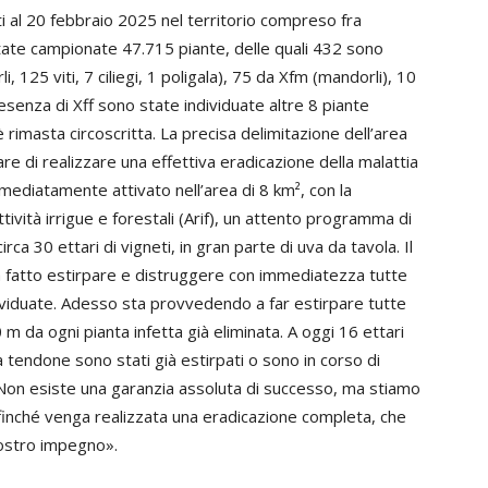
i al 20 febbraio 2025 nel territorio compreso fra
tate campionate 47.715 piante, delle quali 432 sono
, 125 viti, 7 ciliegi, 1 poligala), 75 da Xfm (mandorli), 10
resenza di Xff sono state individuate altre 8 piante
 è rimasta circoscritta. La precisa delimitazione dell’area
are di realizzare una effettiva eradicazione della malattia
immediatamente attivato nell’area di 8 km², con la
tività irrigue e forestali (Arif), un attento programma di
ca 30 ettari di vigneti, in gran parte di uva da tavola. Il
a fatto estirpare e distruggere con immediatezza tutte
ividuate. Adesso sta provvedendo a far estirpare tutte
0 m da ogni pianta infetta già eliminata. A oggi 16 ettari
 a tendone sono stati già estirpati o sono in corso di
. Non esiste una garanzia assoluta di successo, ma stiamo
ffinché venga realizzata una eradicazione completa, che
nostro impegno».