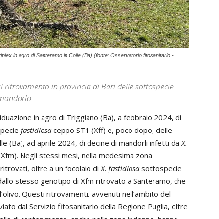
iplex in agro di Santeramo in Colle (Ba) (fonte: Osservatorio fitosanitario -
l ritrovamento in provincia di Bari delle sottospecie
u mandorlo
viduazione in agro di Triggiano (Ba), a febbraio 2024, di
specie
fastidiosa
ceppo ST1 (Xff) e, poco dopo, delle
lle (Ba), ad aprile 2024, di decine di mandorli infetti da
X.
Xfm). Negli stessi mesi, nella medesima zona
trovati, oltre a un focolaio di
X. fastidiosa
sottospecie
i dallo stesso genotipo di Xfm ritrovato a Santeramo, che
’olivo. Questi ritrovamenti, avvenuti nell’ambito del
viato dal Servizio fitosanitario della Regione Puglia, oltre