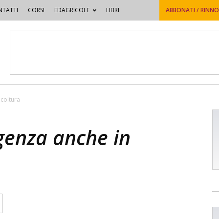
TATTI
CORSI
EDAGRICOLE
LIBRI
ABBONATI / RINN
icoltura
genza anche in