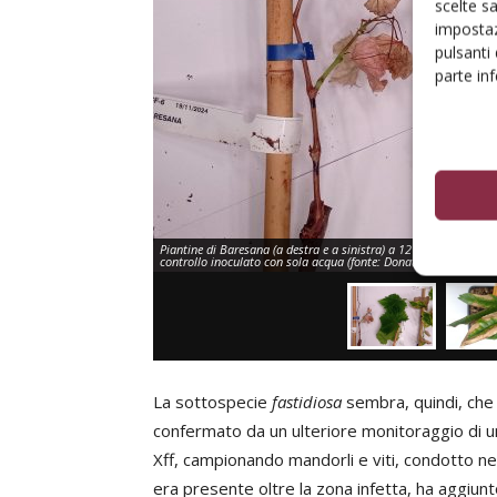
scelte s
impostaz
pulsanti
parte in
Piantine di Baresana (a destra e a sinistra) a 12 settimane dall'
controllo inoculato con sola acqua (fonte: Donato Boscia)
La sottospecie
fastidiosa
sembra, quindi, che 
confermato da un ulteriore monitoraggio di un’
Xff, campionando mandorli e viti, condotto nei
era presente oltre la zona infetta, ha aggiun