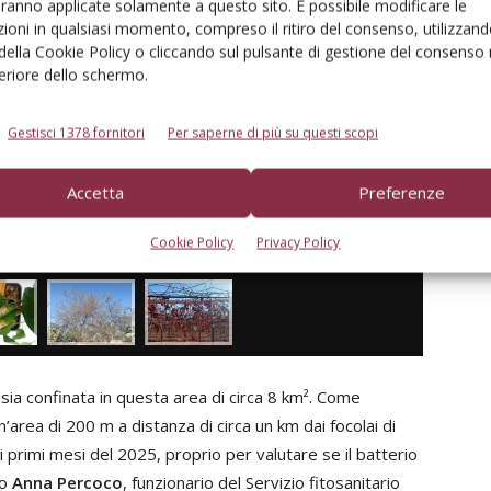
aranno applicate solamente a questo sito. È possibile modificare le
ioni in qualsiasi momento, compreso il ritiro del consenso, utilizzand
 della Cookie Policy o cliccando sul pulsante di gestione del consenso 
feriore dello schermo.
Gestisci 1378 fornitori
Per saperne di più su questi scopi
Accetta
Preferenze
Cookie Policy
Privacy Policy
inoculazione con ceppo ST1 isolato da pianta infetta a Triggiano. Al centro il
sia confinata in questa area di circa 8 km². Come
area di 200 m a distanza di circa un km dai focolai di
 primi mesi del 2025, proprio per valutare se il batterio
to
Anna Percoco
, funzionario del Servizio fitosanitario