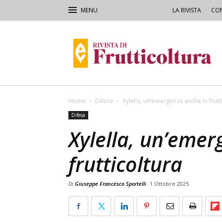
LA RIVISTA
CON
Rivista
di
Frutticoltura
e
Ortofloricoltura
Home
Difesa
Xylella, un’emergenza anche in frutt
Difesa
Xylella, un’emer
frutticoltura
Di
Giuseppe Francesco Sportelli
1 Ottobre 2025