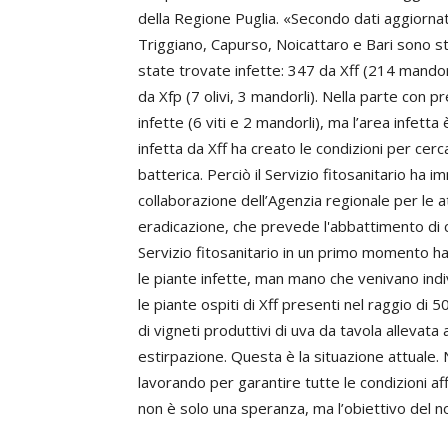
della Regione Puglia. «Secondo dati aggiornat
Triggiano, Capurso, Noicattaro e Bari sono s
state trovate infette: 347 da Xff (214 mandorli
da Xfp (7 olivi, 3 mandorli). Nella parte con p
infette (6 viti e 2 mandorli), ma l’area infetta
infetta da Xff ha creato le condizioni per cerc
batterica. Perciò il Servizio fitosanitario ha 
collaborazione dell’Agenzia regionale per le at
eradicazione, che prevede l'abbattimento di cir
Servizio fitosanitario in un primo momento h
le piante infette, man mano che venivano ind
le piante ospiti di Xff presenti nel raggio di 5
di vigneti produttivi di uva da tavola allevata
estirpazione. Questa è la situazione attuale
lavorando per garantire tutte le condizioni a
non è solo una speranza, ma l’obiettivo del 