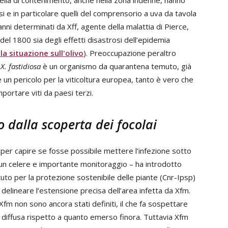
ella di contenimento, anche nella zona indenne, hanno
i e in particolare quelli del comprensorio a uva da tavola
nni determinati da Xff, agente della malattia di Pierce,
i del 1800 sia degli effetti disastrosi dell’epidemia
 la situazione sull'olivo
). Preoccupazione peraltro
e
X. fastidiosa
è un organismo da quarantena temuto, già
 un pericolo per la viticoltura europea, tanto è vero che
portare viti da paesi terzi.
 dalla scoperta dei focolai
a, per capire se fosse possibile mettere l’infezione sotto
 un celere e importante monitoraggio – ha introdotto
ituto per la protezione sostenibile delle piante (Cnr-Ipsp)
 delineare l’estensione precisa dell’area infetta da Xfm.
Xfm non sono ancora stati definiti, il che fa sospettare
 diffusa rispetto a quanto emerso finora. Tuttavia Xfm