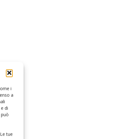
 come i
senso a
ali
e di
o può
 Le tue