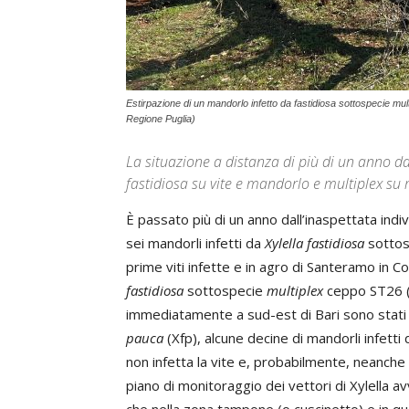
Estirpazione di un mandorlo infetto da fastidiosa sottospecie mult
Regione Puglia)
La situazione a distanza di più di un anno da
fastidiosa su vite e mandorlo e multiplex s
È passato più di un anno dall’inaspettata indi
sei mandorli infetti da
Xylella fastidiosa
sotto
prime viti infette e in agro di Santeramo in Co
fastidiosa
sottospecie
multiplex
ceppo ST26 (
immediatamente a sud-est di Bari sono stati ri
pauca
(Xfp), alcune decine di mandorli infett
non infetta la vite e, probabilmente, neanche l
piano di monitoraggio dei vettori di Xylella av