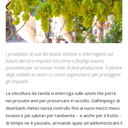
I produttori di uva da tavola italiana si interrogano sul
futuro dei loro impianti tra clima e fitofagi avversi,
passando per un nuovo modo di fare produzione. Il parere
degli addetti ai lavori su come organizzarsi per proteggere
gli impianti
La viticoltura da tavola si interroga sulle azioni che porrà
nei prossimi anni per preservare il raccolto. Dall’impiego di
diserbanti chimici senza controllo fino ai nuovi mezzi meno
invasivi e più salutari per l’ambiente – e anche per il frutto -
di tempo ne è passato, arrivando quasi ad addomesticare il