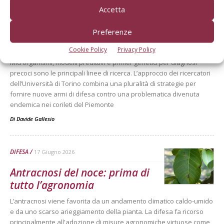
DIFESA
23 Luglio 2026
Accetta
Mal dello stacco del nocciolo:
Preferenze
si cercano nuove soluzioni di
difesa
Cookie Policy
Privacy Policy
Microrganismi, modelli predittivi e primer genetici per diagnosi
precoci sono le principali linee di ricerca. L’approccio dei ricercatori
dell’Università di Torino combina una pluralità di strategie per
fornire nuove armi di difesa contro una problematica divenuta
endemica nei corileti del Piemonte
Di
Davide Gallesio
DIFESA
17 Giugno 2026
Antracnosi del noce: prima di
tutto l’agronomia
L’antracnosi viene favorita da un andamento climatico caldo-umido
e da uno scarso arieggiamento della pianta. La difesa fa ricorso
principalmente all'adozione di misure agronomiche virtuose come