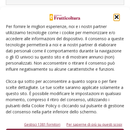
Per fornire le migliori esperienze, noi e i nostri partner
L'Esperto risponde
utilizziamo tecnologie come i cookie per memorizzare e/o
I consigli di Terra e Vita agli agricoltori
accedere alle informazioni del dispositivo. Il consenso a queste
tecnologie permetterà a noi e ai nostri partner di elaborare
Cerca adesso
dati personali come il comportamento durante la navigazione
o gli ID univoci su questo sito e di mostrare annunci (non)
personalizzati. Non acconsentire o ritirare il consenso può
influire negativamente su alcune caratteristiche e funzioni.
Clicca qui sotto per acconsentire a quanto sopra o per fare
scelte dettagliate. Le tue scelte saranno applicate solamente a
questo sito. È possibile modificare le impostazioni in qualsiasi
momento, compreso il ritiro del consenso, utilizzando i
pulsanti della Cookie Policy o cliccando sul pulsante di gestione
del consenso nella parte inferiore dello schermo.
Dalla stessa categoria
Gestisci 1381 fornitori
Per saperne di più su questi scopi