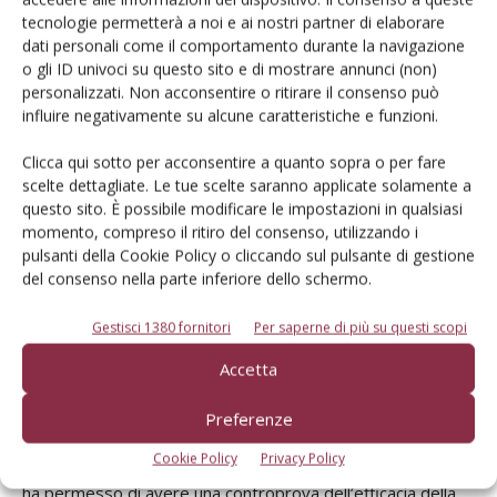
tecnologie permetterà a noi e ai nostri partner di elaborare
dati personali come il comportamento durante la navigazione
o gli ID univoci su questo sito e di mostrare annunci (non)
personalizzati. Non acconsentire o ritirare il consenso può
influire negativamente su alcune caratteristiche e funzioni.
Clicca qui sotto per acconsentire a quanto sopra o per fare
scelte dettagliate. Le tue scelte saranno applicate solamente a
Cosa dice chi l'ha provata
questo sito. È possibile modificare le impostazioni in qualsiasi
momento, compreso il ritiro del consenso, utilizzando i
pulsanti della Cookie Policy o cliccando sul pulsante di gestione
Esperienza più che positiva quella che ha testimoniato
del consenso nella parte inferiore dello schermo.
Vincenzo Bianchimano
, responsabile tecnico della
cooperativa agricola Coab di Corigliano Rossano (Calabria).
Gestisci 1380 fornitori
Per saperne di più su questi scopi
Accetta
«Trapview è di semplice utilizzo, specialmente perché
l’accesso ai dati tramite app è molto facile. Abbiamo
Preferenze
utilizzato Trapview principalmente per il monitoraggio di
Cookie Policy
Privacy Policy
Cydia, Anarsia, Ceratitis su drupacee e agrumi. Trapviw ci
ha permesso di avere una controprova dell’efficacia della