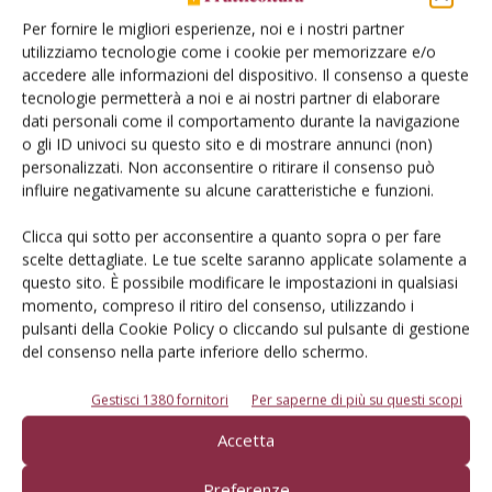
precoci sono le principali linee di ricerca. L’approccio dei ricercatori
Per fornire le migliori esperienze, noi e i nostri partner
dell’Università di Torino combina una pluralità di strategie per
utilizziamo tecnologie come i cookie per memorizzare e/o
fornire nuove armi di difesa contro una problematica divenuta
accedere alle informazioni del dispositivo. Il consenso a queste
endemica nei corileti del Piemonte
tecnologie permetterà a noi e ai nostri partner di elaborare
Di
Davide Gallesio
dati personali come il comportamento durante la navigazione
o gli ID univoci su questo sito e di mostrare annunci (non)
personalizzati. Non acconsentire o ritirare il consenso può
influire negativamente su alcune caratteristiche e funzioni.
DIFESA
17 Giugno 2026
Antracnosi del noce: prima di
Clicca qui sotto per acconsentire a quanto sopra o per fare
tutto l’agronomia
scelte dettagliate. Le tue scelte saranno applicate solamente a
questo sito. È possibile modificare le impostazioni in qualsiasi
L’antracnosi viene favorita da un andamento climatico caldo-umido
momento, compreso il ritiro del consenso, utilizzando i
e da uno scarso arieggiamento della pianta. La difesa fa ricorso
pulsanti della Cookie Policy o cliccando sul pulsante di gestione
principalmente all'adozione di misure agronomiche virtuose come
del consenso nella parte inferiore dello schermo.
la scelta di varietà tolleranti, l’arieggiamento della chioma e la
riduzione dell’inoculo primario
Gestisci 1380 fornitori
Per saperne di più su questi scopi
Di
Riccardo Bugiani, Massimo Bariselli - Servizio Fitosanitario della Regione
Emilia-Romagna
Accetta
Preferenze