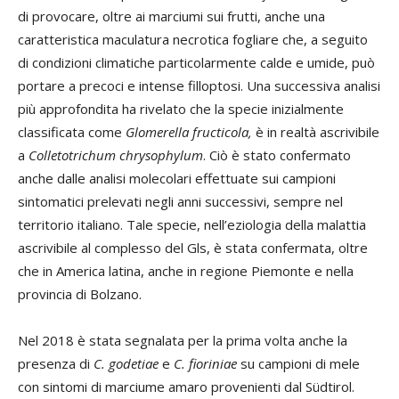
di provocare, oltre ai marciumi sui frutti, anche una
caratteristica maculatura necrotica fogliare che, a seguito
di condizioni climatiche particolarmente calde e umide, può
portare a precoci e intense filloptosi. Una successiva analisi
più approfondita ha rivelato che la specie inizialmente
classificata come
Glomerella fructicola,
è in realtà ascrivibile
a
Colletotrichum chrysophylum
. Ciò è stato confermato
anche dalle analisi molecolari effettuate sui campioni
sintomatici prelevati negli anni successivi, sempre nel
territorio italiano. Tale specie, nell’eziologia della malattia
ascrivibile al complesso del Gls, è stata confermata, oltre
che in America latina, anche in regione Piemonte e nella
provincia di Bolzano.
Nel 2018 è stata segnalata per la prima volta anche la
presenza di
C. godetiae
e
C. fioriniae
su campioni di mele
con sintomi di marciume amaro provenienti dal Südtirol.