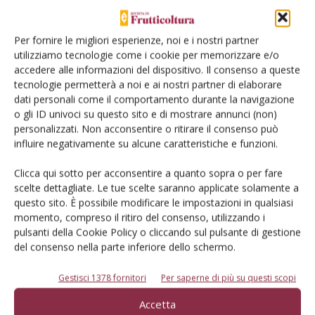
E-magazine
Per fornire le migliori esperienze, noi e i nostri partner
Tecniche, prodotti e servizi dalle aziende
utilizziamo tecnologie come i cookie per memorizzare e/o
accedere alle informazioni del dispositivo. Il consenso a queste
tecnologie permetterà a noi e ai nostri partner di elaborare
dati personali come il comportamento durante la navigazione
o gli ID univoci su questo sito e di mostrare annunci (non)
personalizzati. Non acconsentire o ritirare il consenso può
influire negativamente su alcune caratteristiche e funzioni.
Clicca qui sotto per acconsentire a quanto sopra o per fare
Catalogo Aziende e Prodotti
scelte dettagliate. Le tue scelte saranno applicate solamente a
questo sito. È possibile modificare le impostazioni in qualsiasi
Un modo semplice per cercare un'azienda o un
momento, compreso il ritiro del consenso, utilizzando i
prodotto!
pulsanti della Cookie Policy o cliccando sul pulsante di gestione
del consenso nella parte inferiore dello schermo.
Cerca adesso
Gestisci 1378 fornitori
Per saperne di più su questi scopi
Accetta