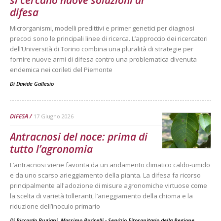
si cercano nuove soluzioni di
difesa
Microrganismi, modelli predittivi e primer genetici per diagnosi
precoci sono le principali linee di ricerca. L’approccio dei ricercatori
dell’Università di Torino combina una pluralità di strategie per
fornire nuove armi di difesa contro una problematica divenuta
endemica nei corileti del Piemonte
Di
Davide Gallesio
DIFESA
17 Giugno 2026
Antracnosi del noce: prima di
tutto l’agronomia
L’antracnosi viene favorita da un andamento climatico caldo-umido
e da uno scarso arieggiamento della pianta. La difesa fa ricorso
principalmente all'adozione di misure agronomiche virtuose come
la scelta di varietà tolleranti, l’arieggiamento della chioma e la
riduzione dell’inoculo primario
Di
Riccardo Bugiani, Massimo Bariselli - Servizio Fitosanitario della Regione