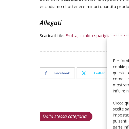
escludiamo di ottenere minori quantità prodo
Allegati
Scarica il file:
Frutta, il caldo spariglia le carte
Per forni
cookie p
queste t
Facebook
Twitter
come il 
mostrare
influire
Clicca q
scelte s
impostaz
Dalla stessa categoria
pulsanti
parte in