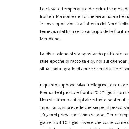
Le elevate temperature dei primi tre mesi del
frutteti. Ma non è detto che avranno anche ri
le sovrapposizioni tra l’offerta del Nord Ita
temeva; infatti un certo anticipo delle fiorit
Meridione.
La discussione si sta spostando piuttosto su 
sulle epoche di raccolta e quindi sui calendar
situazioni in grado di aprire scenari interess
È quanto suppone
Silvio Pellegrino
, direttore
Piemonte il pesco è fiorito 20-21 giorni prima
Non si stimano anticipi altrettanto sostenuti
importanti: si prevede che sia per il pesco sia p
10 giorni prima che l’anno scorso. Per esempio
già verso il 10 luglio, invece che come come d