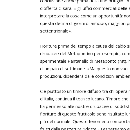
conclusione anche prima della fine di luglio. 
d’offerta ci sarà. E gli uffici commerciali dell
interpretare la cosa come un’opportunità: no
questa decina di giorni di anticipo, maggiori 
settentrionale».
Fioriture prima del tempo a causa del caldo si 
drupacee del Metapontino per esempio, co
sperimentale Pantanello di Metaponto (Mt), han
di un paio di settimane. «Ma questo non vuol
produzioni, dipenderà dalle condizioni ambien
C’è piuttosto un timore diffuso tra chi opera
d’Italia, continua il tecnico lucano. Timore che
ha permesso alle nostre drupacee di soddisfa
fioriture di queste frutticole sono risultate l
più del normale. Questo fenomeno comporta dis
frutti dalla pezzatura ridotta. Ci aspettiamo an