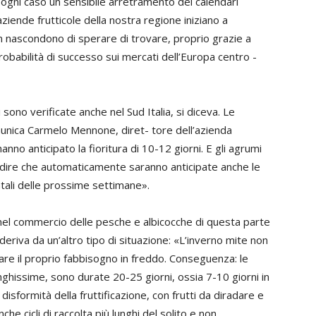
In ogni caso un sensibile arretramento dei calendari
e aziende frutticole della nostra regione iniziano a
n nascondono di sperare di trovare, proprio grazie a
probabilità di successo sui mercati dell’Europa centro -
sono verificate anche nel Sud Italia, si diceva. Le
munica
Carmelo Mennone
, diret- tore dell’azienda
no anticipato la fioritura di 10-12 giorni. E gli agrumi
 dire che automaticamente saranno anticipate anche le
tali delle prossime settimane».
 nel commercio delle pesche e albicocche di questa parte
 deriva da un’altro tipo di situazione: «L’inverno mite non
re il proprio fabbisogno in freddo. Conseguenza: le
unghissime, sono durate 20-25 giorni, ossia 7-10 giorni in
formità della fruttificazione, con frutti da diradare e
che cicli di raccolta più lunghi del solito e non