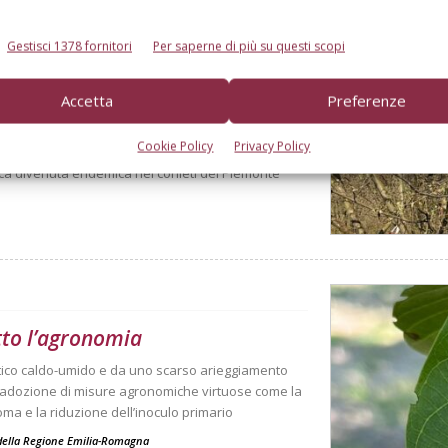
Gestisci 1378 fornitori
Per saperne di più su questi scopi
 cercano nuove soluzioni di
Accetta
Preferenze
r diagnosi precoci sono le principali linee di
Cookie Policy
Privacy Policy
i Torino combina una pluralità di strategie per
ca divenuta endemica nei corileti del Piemonte
tto l’agronomia
tico caldo-umido e da uno scarso arieggiamento
ll'adozione di misure agronomiche virtuose come la
ioma e la riduzione dell’inoculo primario
o della Regione Emilia-Romagna