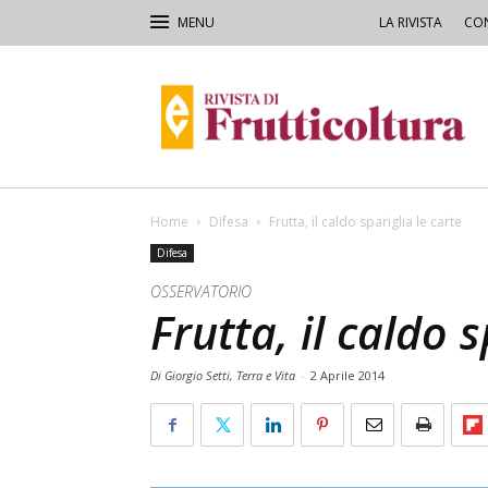
LA RIVISTA
CON
Rivista
di
Frutticoltura
e
Ortofloricoltura
Home
Difesa
Frutta, il caldo spariglia le carte
Difesa
OSSERVATORIO
Frutta, il caldo s
Di Giorgio Setti, Terra e Vita
-
2 Aprile 2014