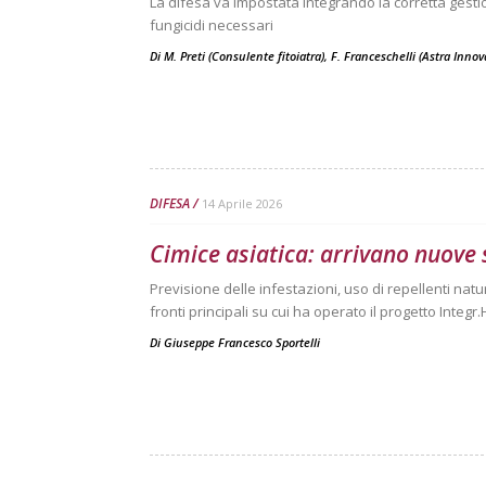
La difesa va impostata integrando la corretta gestio
fungicidi necessari
Di M. Preti (Consulente fitoiatra), F. Franceschelli (Astra Inno
DIFESA
14 Aprile 2026
Cimice asiatica: arrivano nuove 
Previsione delle infestazioni, uso di repellenti natur
fronti principali su cui ha operato il progetto Integr
Di
Giuseppe Francesco Sportelli