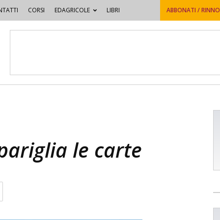
TATTI
CORSI
EDAGRICOLE
LIBRI
ABBONATI / RINN
pariglia le carte