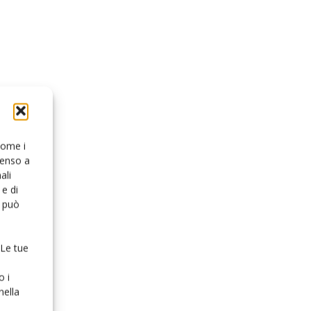
 come i
senso a
ali
e di
o può
 Le tue
o i
nella