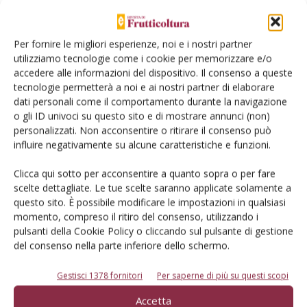
pannelli trappola con Lambda
cyalotrin (o altro) e feromone;
Per fornire le migliori esperienze, noi e i nostri partner
utilizziamo tecnologie come i cookie per memorizzare e/o
oltre all'attrattivo a base di bicarbonato d'ammonio;
accedere alle informazioni del dispositivo. Il consenso a queste
esche proteiche attivate con Dimetoato o Deltametrina
tecnologie permetterà a noi e ai nostri partner di elaborare
distribuite sulla parte esposta al sole a grandi gocce;
dati personali come il comportamento durante la navigazione
esca attrattiva, di recente introduzione, in miscela con
o gli ID univoci su questo sito e di mostrare annunci (non)
personalizzati. Non acconsentire o ritirare il consenso può
Spinosad, distribuita a 1-1,2 l/ha (con 4-15 litri d'acqua),
influire negativamente su alcune caratteristiche e funzioni.
sulla parte esposta al sole, con getto unico, su banda di
limitata espansione e sul 50% delle piante. L'operazione
Clicca qui sotto per acconsentire a quanto sopra o per fare
deve essere ripetuta in funzione delle necessità, non
scelte dettagliate. Le tue scelte saranno applicate solamente a
questo sito. È possibile modificare le impostazioni in qualsiasi
superando i 5 interventi annui;
momento, compreso il ritiro del consenso, utilizzando i
interventi in pre-raccolta- con preparato di Beauveria
pulsanti della Cookie Policy o cliccando sul pulsante di gestione
bassiana;
del consenso nella parte inferiore dello schermo.
interventi con Dimetoato, o Fosmet, o Imidacloprid per
la lotta diretta alle larve a un mese dalla raccolta,
Gestisci 1378 fornitori
Per saperne di più su questi scopi
allorché i controlli sulle drupe indicano raggiunta la soglia
Accetta