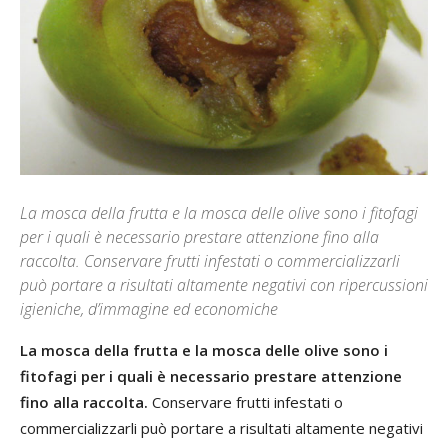
La mosca della frutta e la mosca delle olive sono i fitofagi
per i quali è necessario prestare attenzione fino alla
raccolta. Conservare frutti infestati o commercializzarli
può portare a risultati altamente negativi con ripercussioni
igieniche, d’immagine ed economiche
La mosca della frutta e la mosca delle olive sono i
fitofagi per i quali è necessario prestare attenzione
fino alla raccolta.
Conservare frutti infestati o
commercializzarli può portare a risultati altamente negativi