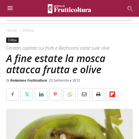
Home
Difesa
Difesa
Ceratitis capitata sui frutti e Bactrocera oleae sulle olive
A fine estate la mosca
attacca frutta e olive
Di
Redazione Frutticoltura
25 Settembre 2012