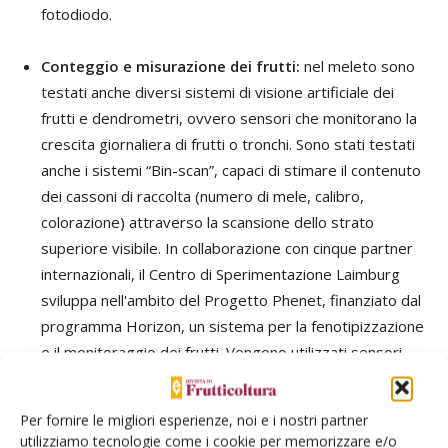
fotodiodo.
Conteggio e misurazione dei frutti:
nel meleto sono
testati anche diversi sistemi di visione artificiale dei
frutti e dendrometri, ovvero sensori che monitorano la
crescita giornaliera di frutti o tronchi. Sono stati testati
anche i sistemi “Bin-scan”, capaci di stimare il contenuto
dei cassoni di raccolta (numero di mele, calibro,
colorazione) attraverso la scansione dello strato
superiore visibile. In collaborazione con cinque partner
internazionali, il Centro di Sperimentazione Laimburg
sviluppa nell'ambito del Progetto Phenet, finanziato dal
programma Horizon, un sistema per la fenotipizzazione
e il monitoraggio dei frutti. Vengono utilizzati sensori
LIDAR e telecamere RGB per rilevare frutti, singoli
alberi e altri parametri in modo geolocalizzato.
Per fornire le migliori esperienze, noi e i nostri partner
Utilizzando immagini di oltre 500 genotipi diversi, tra il
utilizziamo tecnologie come i cookie per memorizzare e/o