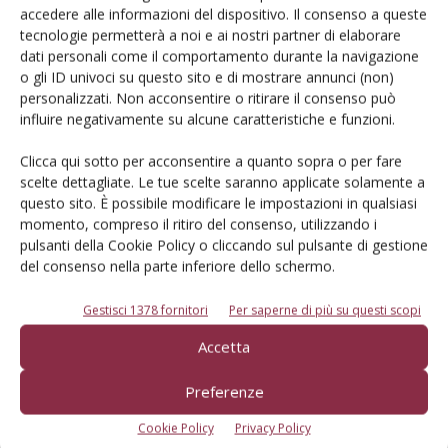
2025 e il 2027 verrà sviluppato un algoritmo il più
accedere alle informazioni del dispositivo. Il consenso a queste
robusto possibile e applicabile a diverse varietà. La
tecnologie permetterà a noi e ai nostri partner di elaborare
dati personali come il comportamento durante la navigazione
particolarità di questo progetto è che l'algoritmo sarà
o gli ID univoci su questo sito e di mostrare annunci (non)
“open source”, a differenza dei sistemi commerciali, il cui
personalizzati. Non acconsentire o ritirare il consenso può
codice di solito non è accessibile.
influire negativamente su alcune caratteristiche e funzioni.
Clicca qui sotto per acconsentire a quanto sopra o per fare
L’obiettivo del laboratorio e dei suoi partner è ridurre
scelte dettagliate. Le tue scelte saranno applicate solamente a
l’impatto ambientale delle pratiche agricole e preparare il
questo sito. È possibile modificare le impostazioni in qualsiasi
settore agroalimentare alle sfide future, integrando
momento, compreso il ritiro del consenso, utilizzando i
soluzioni tecnologiche innovative nelle pratiche agricole
pulsanti della Cookie Policy o cliccando sul pulsante di gestione
del consenso nella parte inferiore dello schermo.
attuali.
Gestisci 1378 fornitori
Per saperne di più su questi scopi
TAG
frutticoltura di precisione
Accetta
Preferenze
Cookie Policy
Privacy Policy
Facebook
Twitter