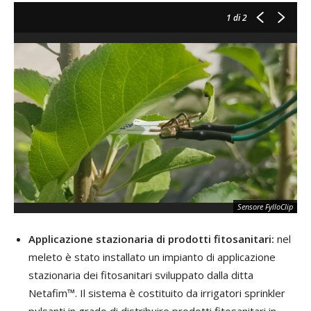
1
di 2
Sensore FylloClip
Applicazione stazionaria di prodotti fitosanitari:
nel
meleto è stato installato un impianto di applicazione
stazionaria dei fitosanitari sviluppato dalla ditta
Netafim™. Il sistema è costituito da irrigatori sprinkler
pulsanti in grado di distribuire prodotti fitosanitari in