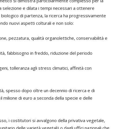
genetico si dimostra particolarmente complesso per la
 la selezione e dilata i tempi necessari a ottenere
e biologico di partenza, la ricerca ha progressivamente
ndo nuovi aspetti colturali e non solo:
ione, pezzatura, qualità organolettiche, conservabilità e
lità, fabbisogno in freddo, riduzione del periodo
i, tolleranza agli stress climatici, affinità con
ietà, spesso dopo oltre un decennio di ricerca e di
l milione di euro a seconda della specie e delle
so, i costitutori si avvalgono della privativa vegetale,
unitario delle varietà vegetali) o dagli uffici nazionali che