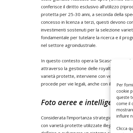
conferisce il diritto esclusivo all’utilizzo (ri
protetta per 25-30 anni, a seconda della speci
concesso in licenza a terzi, questi devono co
investimenti sostenuti per la selezione varie
fondamentale per tutelare la ricerca e il pro
nel settore agroindustriale.
In questo contesto opera la Sicasov, società sp
attraverso la gestione delle royalties e la sorv
varietà protette, interviene con verifiche e, ov
procede per vie legali, anche con il supporto 
Per forni
cookie p
queste t
Foto aeree e intelligenza ar
come il 
mostrare
influire
Considerata l’importanza strategica del merca
con varietà protette utilizzate illegalmente, l
Clicca q