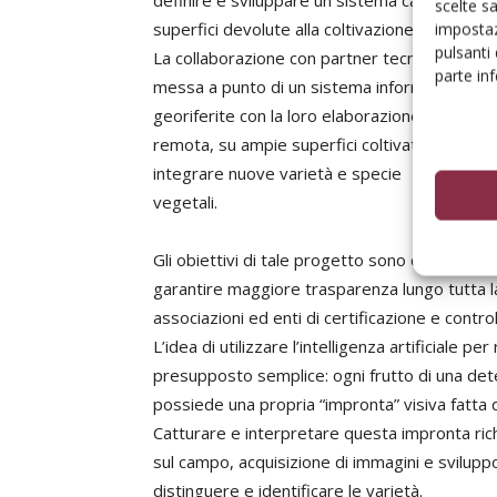
definire e sviluppare un sistema capace di ide
scelte s
superfici devolute alla coltivazione di albicoc
impostaz
pulsanti
La collaborazione con partner tecnologici specia
parte in
messa a punto di un sistema informatico basat
georiferite con la loro elaborazione automatic
remota, su ampie superfici coltivate, con un’af
integrare nuove varietà e specie
vegetali.
Gli obiettivi di tale progetto sono chiari: tutela
garantire maggiore trasparenza lungo tutta la 
associazioni ed enti di certificazione e contro
L’idea di utilizzare l’intelligenza artificiale p
presupposto semplice: ogni frutto di una dete
possiede una propria “impronta” visiva fatta 
Catturare e interpretare questa impronta ric
sul campo, acquisizione di immagini e svilupp
distinguere e identificare le varietà.