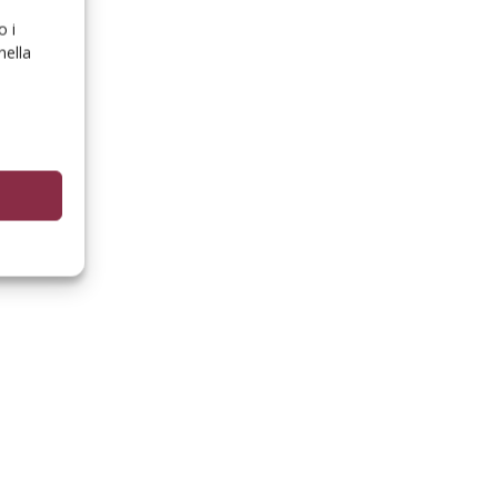
o i
nella