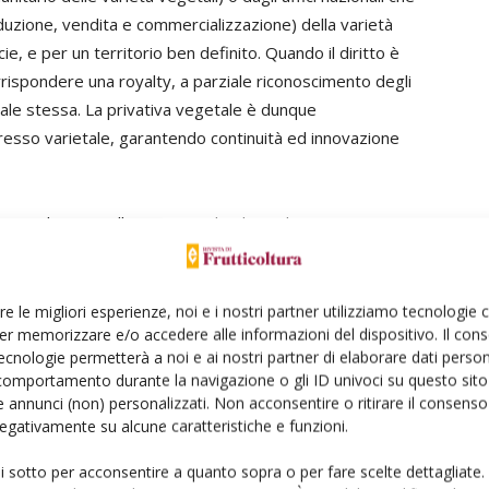
produzione, vendita e commercializzazione) della varietà
e, e per un territorio ben definito. Quando il diritto è
rrispondere una royalty, a parziale riconoscimento degli
tale stessa. La privativa vegetale è dunque
gresso varietale, garantendo continuità ed innovazione
ecializzata nella gestione dei diritti dei costitutori,
eglianza del mercato. In caso di utilizzo illecito di
e possibile, con accordi conciliativi; nei casi più gravi,
delle Forze dell’Ordine.
re le migliori esperienze, noi e i nostri partner utilizziamo tecnologie
er memorizzare e/o accedere alle informazioni del dispositivo. Il con
ecnologie permetterà a noi e ai nostri partner di elaborare dati person
tificiale
comportamento durante la navigazione o gli ID univoci su questo sito 
 annunci (non) personalizzati. Non acconsentire o ritirare il consens
 negativamente su alcune caratteristiche e funzioni.
to nazionale delle drupacee e la diffusione di impianti
a Sicasov si attiva, per mandato dei costitutori, nel
ui sotto per acconsentire a quanto sopra o per fare scelte dettagliate.