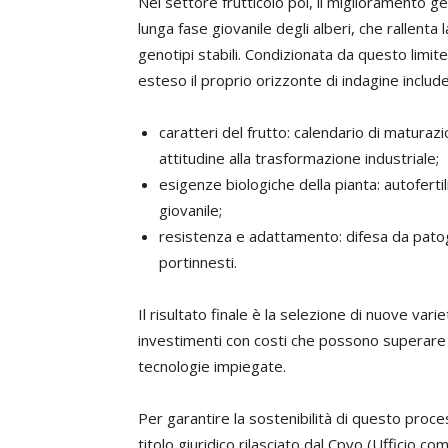
Nel settore frutticolo poi, il miglioramento 
lunga fase giovanile degli alberi, che rallenta
genotipi stabili. Condizionata da questo limit
esteso il proprio orizzonte di indagine include
caratteri del frutto: calendario di maturaz
attitudine alla trasformazione industriale;
esigenze biologiche della pianta: autoferti
giovanile;
resistenza e adattamento: difesa da patogen
portinnesti.
Il risultato finale è la selezione di nuove var
investimenti con costi che possono superare i
tecnologie impiegate.
Per garantire la sostenibilità di questo proces
titolo giuridico rilasciato dal Cpvo (Ufficio com