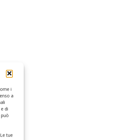
 come i
senso a
ali
e di
o può
 Le tue