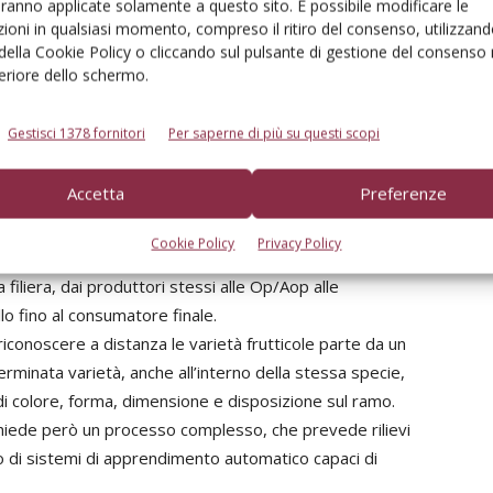
ntificare, in modo efficace, rapido e scalabile, ampie
aranno applicate solamente a questo sito. È possibile modificare le
che e pesche.
ioni in qualsiasi momento, compreso il ritiro del consenso, utilizzand
 della Cookie Policy o cliccando sul pulsante di gestione del consenso 
lizzati nell’Intelligenza Artificiale (IA), ha portato alla
feriore dello schermo.
o su algoritmi di IA, integrando la raccolta di immagini
a. Il sistema consente quindi l’identificazione varietale
Gestisci 1378 fornitori
Per saperne di più su questi scopi
fidabilità superiore al 90%, avendo la possibilità di
Accetta
Preferenze
Cookie Policy
Privacy Policy
re i diritti di proprietà intellettuale dei costitutori e
filiera, dai produttori stessi alle Op/Aop alle
llo fino al consumatore finale.
er riconoscere a distanza le varietà frutticole parte da un
rminata varietà, anche all’interno della stessa specie,
di colore, forma, dimensione e disposizione sul ramo.
hiede però un processo complesso, che prevede rilievi
o di sistemi di apprendimento automatico capaci di