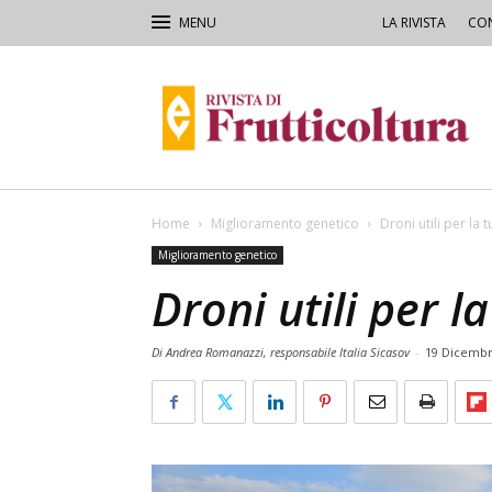
LA RIVISTA
CON
Rivista
di
Frutticoltura
e
Ortofloricoltura
Home
Miglioramento genetico
Droni utili per la 
Miglioramento genetico
Droni utili per l
Di Andrea Romanazzi, responsabile Italia Sicasov
-
19 Dicembr