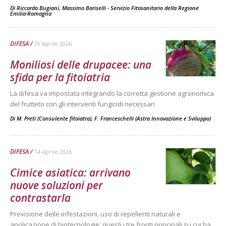
Di
Riccardo Bugiani, Massimo Bariselli - Servizio Fitosanitario della Regione
Emilia-Romagna
DIFESA
29 Aprile 2026
Moniliosi delle drupacee: una
sfida per la fitoiatria
La difesa va impostata integrando la corretta gestione agronomica
del frutteto con gli interventi fungicidi necessari
Di M. Preti (Consulente fitoiatra), F. Franceschelli (Astra Innovazione e Sviluppo)
-
DIFESA
14 Aprile 2026
Cimice asiatica: arrivano
nuove soluzioni per
contrastarla
Previsione delle infestazioni, uso di repellenti naturali e
applicazione di biotecnologie: questi i tre fronti principali su cui ha