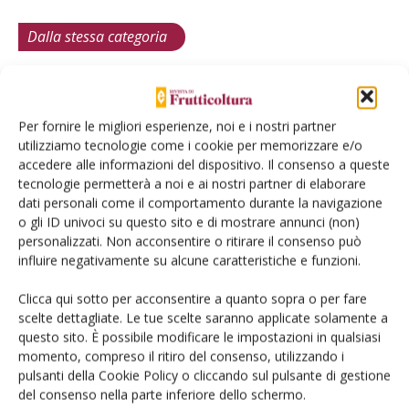
Dalla stessa categoria
DIFESA
23 Luglio 2026
Mal dello stacco del nocciolo:
Per fornire le migliori esperienze, noi e i nostri partner
si cercano nuove soluzioni di
utilizziamo tecnologie come i cookie per memorizzare e/o
accedere alle informazioni del dispositivo. Il consenso a queste
difesa
tecnologie permetterà a noi e ai nostri partner di elaborare
Microrganismi, modelli predittivi e primer genetici per diagnosi
dati personali come il comportamento durante la navigazione
precoci sono le principali linee di ricerca. L’approccio dei ricercatori
o gli ID univoci su questo sito e di mostrare annunci (non)
dell’Università di Torino combina una pluralità di strategie per
personalizzati. Non acconsentire o ritirare il consenso può
fornire nuove armi di difesa contro una problematica divenuta
influire negativamente su alcune caratteristiche e funzioni.
endemica nei corileti del Piemonte
Clicca qui sotto per acconsentire a quanto sopra o per fare
Di
Davide Gallesio
scelte dettagliate. Le tue scelte saranno applicate solamente a
questo sito. È possibile modificare le impostazioni in qualsiasi
momento, compreso il ritiro del consenso, utilizzando i
DIFESA
17 Giugno 2026
pulsanti della Cookie Policy o cliccando sul pulsante di gestione
del consenso nella parte inferiore dello schermo.
Antracnosi del noce: prima di