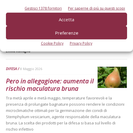
tutto l’agronomia
Gestisci 1378 fornitori
Per saperne di più su questi scopi
L’antracnosi viene favorita da un andamento climatico caldo-umido
Accetta
e da uno scarso arieggiamento della pianta. La difesa fa ricorso
principalmente all'adozione di misure agronomiche virtuose come
Preferenze
la scelta di varietà tolleranti, l’arieggiamento della chioma e la
riduzione dell’inoculo primario
Cookie Policy
Privacy Policy
Di
Riccardo Bugiani, Massimo Bariselli - Servizio Fitosanitario della Regione
Emilia-Romagna
DIFESA
8 Maggio 2026
Pero in allegagione: aumenta il
rischio maculatura bruna
Tra metà aprile e metà maggio, temperature favorevoli e la
presenza di prolungate bagnature possono rendere le condizioni
microclimatiche ottimali per la germinazione dei conidi di
Stemphylium vesicarium, agente responsabile della maculatura
bruna. La scelta dei prodotti per la difesa si basa sul livello di
rischio infettivo